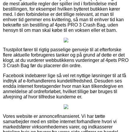
de mest aktuelle regler der spiller ind i forbindelse med
bestillingen, for eksempel hvilken bytteret butikken kører
med. I den forbindelse er det tillige relevant, at man til
enhver tid gemmer ens kvittering, så man til enhver tid kan
bekræfte sin bestilling af 4pets PRO 3 Crash Bag, uden
hensyn til om man skal købe til en voksen eller et barn.
Trustpilot fører til rigtig passelige genveje til at efterforske
flere aktuelle forbrugeres tanker og på grund af dette er det
klogt, at du vurderer webbutikkens vurderinger af 4pets PRO
3 Crash Bag før du placerer din ordre.
Facebook indebærer lige så vel ret nyttige løsninger til at få
indtryk af e-forhandlerens kundetilfredshed. Desuden ses
endda internet foretagender hvor man kan tilkendegive en
anmeldelse af ordreforløbet, hvilket tillige bør bruges til
afvejning af hvor tilfredse kunderne er.
Vores website er annoncefinansieret. Vi har tætte
samarbejder med en stribe internet forhandlere hvori vi
markedsfører virksomhedernes varer, og indkasserer