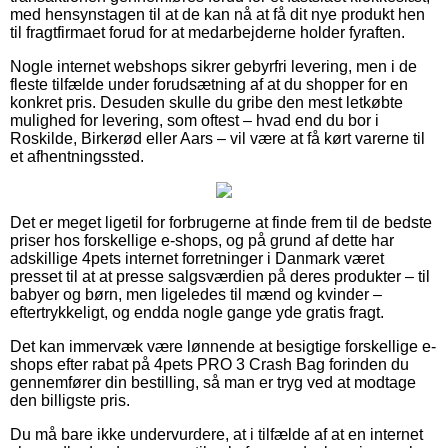
med hensynstagen til at de kan nå at få dit nye produkt hen
til fragtfirmaet forud for at medarbejderne holder fyraften.
Nogle internet webshops sikrer gebyrfri levering, men i de
fleste tilfælde under forudsætning af at du shopper for en
konkret pris. Desuden skulle du gribe den mest letkøbte
mulighed for levering, som oftest – hvad end du bor i
Roskilde, Birkerød eller Aars – vil være at få kørt varerne til
et afhentningssted.
Det er meget ligetil for forbrugerne at finde frem til de bedste
priser hos forskellige e-shops, og på grund af dette har
adskillige 4pets internet forretninger i Danmark været
presset til at at presse salgsværdien på deres produkter – til
babyer og børn, men ligeledes til mænd og kvinder –
eftertrykkeligt, og endda nogle gange yde gratis fragt.
Det kan immervæk være lønnende at besigtige forskellige e-
shops efter rabat på 4pets PRO 3 Crash Bag forinden du
gennemfører din bestilling, så man er tryg ved at modtage
den billigste pris.
Du må bare ikke undervurdere, at i tilfælde af at en internet