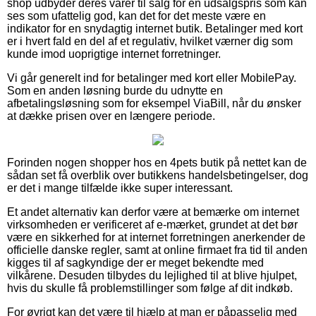
shop udbyder deres varer til salg for en udsalgspris som kan
ses som ufattelig god, kan det for det meste være en
indikator for en snydagtig internet butik. Betalinger med kort
er i hvert fald en del af et regulativ, hvilket værner dig som
kunde imod uoprigtige internet forretninger.
Vi går generelt ind for betalinger med kort eller MobilePay.
Som en anden løsning burde du udnytte en
afbetalingsløsning som for eksempel ViaBill, når du ønsker
at dække prisen over en længere periode.
Forinden nogen shopper hos en 4pets butik på nettet kan de
sådan set få overblik over butikkens handelsbetingelser, dog
er det i mange tilfælde ikke super interessant.
Et andet alternativ kan derfor være at bemærke om internet
virksomheden er verificeret af e-mærket, grundet at det bør
være en sikkerhed for at internet forretningen anerkender de
officielle danske regler, samt at online firmaet fra tid til anden
kigges til af sagkyndige der er meget bekendte med
vilkårene. Desuden tilbydes du lejlighed til at blive hjulpet,
hvis du skulle få problemstillinger som følge af dit indkøb.
For øvrigt kan det være til hjælp at man er påpasselig med