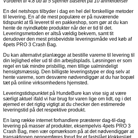
Vurderet til
4.8
ud af 5 stjerner baseret på
10
anmeldelser
En del netshops tilbyder i dag en hel del forskellige metoder
til levering. En af de mest populære er på nuværende
tidspunkt at få leveret til en pakkeshop, som gør at du kan
hente de nyindkøbte produkter når der er tid til det.
Leveringsmetoden er altså vældig bekvem, samt tit
derudover den mest prisbevidste leveringsmåde ved køb af
4pets PRO 3 Crash Bag.
Du kan alternativt planlægge at bestille varerne til levering til
din lejlighed eller ud til din arbejdsplads. Løsningen er som
regel en tak mindre prisbillig, men tillige ualmindeligt
hensigtsmæssig. Den billigste leveringstype er dog selv at
hente varerne, som desværre nødvendiggør at du har bopæl
tæt på online virksomhedens hjemsted.
Leveringstidspunktet på HundeBure kan vise sig at være
særligt aktuel ifald vi har brug for varen lige om lidt, og i det
øjemed er det rigtig vigtigt at du checker den estimerede
leveringstid på det respektive produkt.
En lang række internet forhandlere præsterer dag-til-dag
levering på masser af produkter, eksempelvis 4pets PRO 3
Crash Bag, men vær opmærksom på at det nødvendiggør at
transaktionen gennemføres forud for et fastslået klokkeslæt,