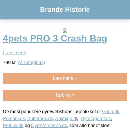
Brande Historie
4pets PRO 3 Crash Bag
(Læs mere)
799
kr.
(Vis fragtpris)
Læs mere »
Køb nu »
De mest populære dyrewebshops i øjeblikket er
Gilpa.dk
,
Porcani.dk
,
Bullerbox.dk
,
Animigo.dk
,
Dyrelageret.dk
,
PetLux.dk
og
DyreVerdenen.dk
, som alle har et stort