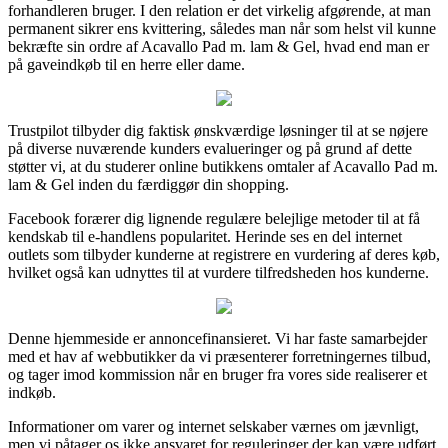
forhandleren bruger. I den relation er det virkelig afgørende, at man
permanent sikrer ens kvittering, således man når som helst vil kunne
bekræfte sin ordre af Acavallo Pad m. lam & Gel, hvad end man er
på gaveindkøb til en herre eller dame.
Trustpilot tilbyder dig faktisk ønskværdige løsninger til at se nøjere
på diverse nuværende kunders evalueringer og på grund af dette
støtter vi, at du studerer online butikkens omtaler af Acavallo Pad m.
lam & Gel inden du færdiggør din shopping.
Facebook forærer dig lignende regulære belejlige metoder til at få
kendskab til e-handlens popularitet. Herinde ses en del internet
outlets som tilbyder kunderne at registrere en vurdering af deres køb,
hvilket også kan udnyttes til at vurdere tilfredsheden hos kunderne.
Denne hjemmeside er annoncefinansieret. Vi har faste samarbejder
med et hav af webbutikker da vi præsenterer forretningernes tilbud,
og tager imod kommission når en bruger fra vores side realiserer et
indkøb.
Informationer om varer og internet selskaber værnes om jævnligt,
men vi påtager os ikke ansvaret for reguleringer der kan være udført