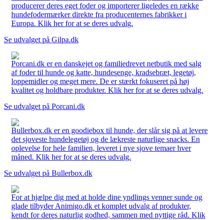
producerer deres eget foder og importerer ligeledes en række
hundefodermærker direkte fra producenternes fabrikker i
Europa. Klik her for at se deres udvalg.
Se udvalget på Gilpa.dk
Porcani.dk er en danskejet og familiedrevet netbutik med salg
af foder til hunde og katte, hundesenge, kradsebræt, legetøj,
loppemidler og meget mere. De er stærkt fokuseret på høj
kvalitet og holdbare produkter. Klik her for at se deres udvalg.
Se udvalget på Porcani.dk
Bullerbox.dk er en goodiebox til hunde, der slår sig på at levere
det sjoveste hundelegetøj og de lækreste naturlige snacks. En
oplevelse for hele familien, leveret i nye sjove temaer hver
måned. Klik her for at se deres udvalg.
Se udvalget på Bullerbox.dk
For at hjælpe dig med at holde dine yndlings venner sunde og
glade tilbyder Animigo.dk et komplet udvalg af produkter,
kendt for deres naturlig godhed, sammen med nyttige råd. Klik