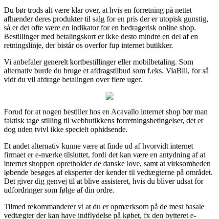
Du bør trods alt være klar over, at hvis en forretning på nettet
afhænder deres produkter til salg for en pris der er utopisk gunstig,
så er det ofte være en indikator for en bedragerisk online shop.
Bestillinger med betalingskort er ikke desto mindre en del af en
retningslinje, der bistår os overfor fup internet butikker.
Vi anbefaler generelt kortbestillinger eller mobilbetaling. Som
alternativ burde du bruge et afdragstilbud som f.eks. ViaBill, for så
vidt du vil afdrage betalingen over flere uger.
Forud for at nogen bestiller hos en Acavallo internet shop bør man
faktisk tage stilling til webbutikkens forretningsbetingelser, det er
dog uden tvivl ikke specielt ophidsende.
Et andet alternativ kunne være at finde ud af hvorvidt internet
firmaet er e-mærke tilsluttet, fordi det kan være en antydning af at
internet shoppen opretholder de danske love, samt at virksomheden
løbende besøges af eksperter der kender til vedtægterne på området.
Det giver dig genvej til at blive assisteret, hvis du bliver udsat for
udfordringer som følge af din ordre.
Tilmed rekommanderer vi at du er opmærksom på de mest basale
vedtægter der kan have indflydelse på købet, fx den bytteret e-