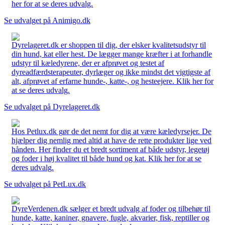
her for at se deres udvalg.
Se udvalget på Animigo.dk
Dyrelageret.dk er shoppen til dig, der elsker kvalitetsudstyr til
din hund, kat eller hest. De lægger mange kræfter i at forhandle
udstyr til kæledyrene, der er afprøvet og testet af
dyreadfærdsterapeuter, dyrlæger og ikke mindst det vigtigste af
alt, afprøvet af erfarne hunde-, katte-, og hesteejere. Klik her for
at se deres udvalg.
Se udvalget på Dyrelageret.dk
Hos Petlux.dk gør de det nemt for dig at være kæledyrsejer. De
hjælper dig nemlig med altid at have de rette produkter lige ved
hånden. Her finder du et bredt sortiment af både udstyr, legetøj
og foder i høj kvalitet til både hund og kat. Klik her for at se
deres udvalg.
Se udvalget på PetLux.dk
DyreVerdenen.dk sælger et bredt udvalg af foder og tilbehør til
hunde, katte, kaniner, gnavere, fugle, akvarier, fisk, reptiller og