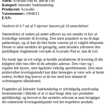
Navn:
Acavallo Pad m. lam & Gel
Kategori:
Islænder Sadelunderlag
Producent:
Acavallo
Varenummer:
1994013
EAN:
Vurderet til
4.7
ud af 5 stjerner baseret på
16
anmeldelser
Størstedelen af outlets på nettet udlover nu om stunder et hav af
forskellige metoder til levering. Den mest populære er nu til dags
pakkeshops, og så kan du blot hente varerne på et valgfrit tidspunkt.
Denne er altså særdeles let gængelig, samt desuden ydermere den
prisbilligste fragtmetode ved køb af Acavallo Pad m. lam & Gel.
Du burde lige så vel vælge at bestille produkterne til levering til din
lejlighed eller hus eller til dit arbejdes adresse. Den viser sig i
regelen lidt dyrere, men ligeledes virkelig uproblematisk. Den mest
prisbevidste leveringsmodel kan ikke benægtes at være selv at hente
ordren, hvilket dog kræver at du bor med kort afstand til
webshoppens tilholdssted.
Fragttiden på Islænder Sadelunderlag er selvfølgelig usædvanlig
bestemmende i tilfælde af at vi skal bruge dine nye produkter
øjeblikkeligt, og herved er det særdeles relevant at man besigtiger
det estimerede leveringstidspunkt ved det respektive produkt.