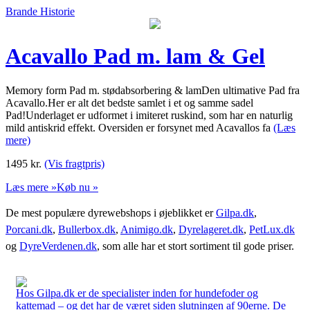
Brande Historie
Acavallo Pad m. lam & Gel
Memory form Pad m. stødabsorbering & lamDen ultimative Pad fra
Acavallo.Her er alt det bedste samlet i et og samme sadel
Pad!Underlaget er udformet i imiteret ruskind, som har en naturlig
mild antiskrid effekt. Oversiden er forsynet med Acavallos fa
(Læs
mere)
1495
kr.
(Vis fragtpris)
Læs mere »
Køb nu »
De mest populære dyrewebshops i øjeblikket er
Gilpa.dk
,
Porcani.dk
,
Bullerbox.dk
,
Animigo.dk
,
Dyrelageret.dk
,
PetLux.dk
og
DyreVerdenen.dk
, som alle har et stort sortiment til gode priser.
Hos Gilpa.dk er de specialister inden for hundefoder og
kattemad – og det har de været siden slutningen af 90erne. De