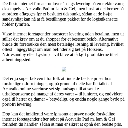
De fleste internet firmaer udlover 1 dags levering på en række varer,
eksempelvis Acavallo Pad m. lam & Gel, men husk at det beroer på
at ordren aflægges før et besluttet tidspunkt, sådan at de højst
sandsynligt kan nå at få bestillingen pakket før de logistikansatte
holder fyraften.
Visse internet foretagender præsterer levering uden betaling, men tit
stiller det krav om at du shopper for et bestemt beløb. Alternativt
burde du foretrække den mest betalelige løsning til levering, hvilket
oftest – ligegyldigt om man befinder sig tæt på Horsens,
Nørresundby eller Lystrup – vil blive at få kørt produkterne til et
afhentningssted.
Det er jo super bekvemt for folk at finde de bedste priser hos
forskellige e-forretninger, og på grund af dette har flertallet af
Acavallo online varehuse set sig nødsaget til at sænke
udsalgspriserne på mange af deres varer – til juniorer, og endvidere
også til herrer og damer – betydeligt, og endda nogle gange byde på
portofri levering.
Dog kan det imidlertid være lønsomt at prøve nogle forskellige
internet foretagender efter rabat på Acavallo Pad m. lam & Gel
forinden du handler, sådan at man er sikret at opnå den bedste pris.