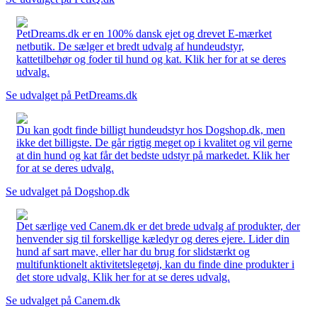
PetDreams.dk er en 100% dansk ejet og drevet E-mærket
netbutik. De sælger et bredt udvalg af hundeudstyr,
kattetilbehør og foder til hund og kat. Klik her for at se deres
udvalg.
Se udvalget på PetDreams.dk
Du kan godt finde billigt hundeudstyr hos Dogshop.dk, men
ikke det billigste. De går rigtig meget op i kvalitet og vil gerne
at din hund og kat får det bedste udstyr på markedet. Klik her
for at se deres udvalg.
Se udvalget på Dogshop.dk
Det særlige ved Canem.dk er det brede udvalg af produkter, der
henvender sig til forskellige kæledyr og deres ejere. Lider din
hund af sart mave, eller har du brug for slidstærkt og
multifunktionelt aktivitetslegetøj, kan du finde dine produkter i
det store udvalg. Klik her for at se deres udvalg.
Se udvalget på Canem.dk