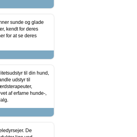
enner sunde og glade
r, kendt for deres
r for at se deres
tetsudstyr til din hund,
ndle udstyr til
ærdsterapeuter,
øvet af erfarne hunde-,
alg.
æledyrsejer. De