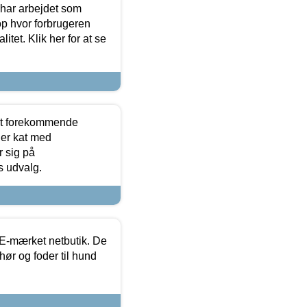
 har arbejdet som
op hvor forbrugeren
itet. Klik her for at se
est forekommende
ler kat med
r sig på
s udvalg.
E-mærket netbutik. De
hør og foder til hund