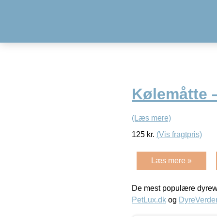
Kølemåtte –
(Læs mere)
125
kr.
(Vis fragtpris)
Læs mere »
De mest populære dyrewe
PetLux.dk
og
DyreVerde