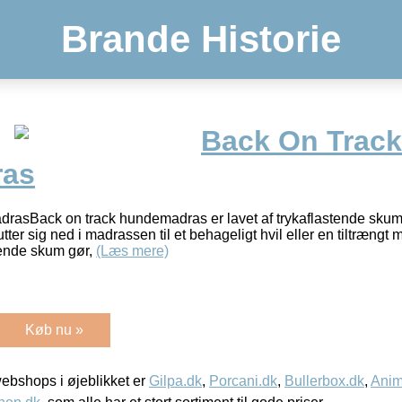
Brande Historie
Back On Track
as
asBack on track hundemadras er lavet af trykaflastende skum, 
ter sig ned i madrassen til et behageligt hvil eller en tiltrængt 
tende skum gør,
(Læs mere)
Køb nu »
bshops i øjeblikket er
Gilpa.dk
,
Porcani.dk
,
Bullerbox.dk
,
Anim