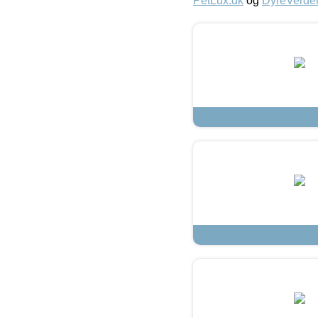
PetLux.dk
og
DyreVerde