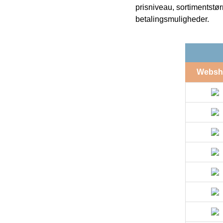
prisniveau, sortimentstø
betalingsmuligheder.
Websh