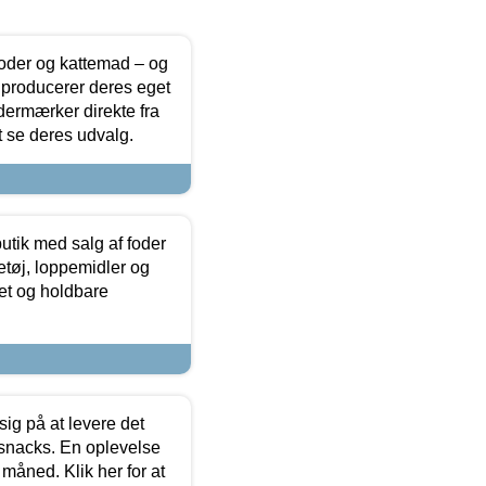
foder og kattemad – og
 producerer deres eget
dermærker direkte fra
t se deres udvalg.
utik med salg af foder
etøj, loppemidler og
tet og holdbare
sig på at levere det
 snacks. En oplevelse
 måned. Klik her for at