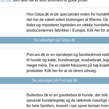
nen.dk
, som alle har et stort sortiment til gode priser.
Hos Gilpa.dk er de specialister inden for hunde
det har de været siden slutningen af 90erne. De
foder og importerer ligeledes en række hundefo
producenternes fabrikker i Europa. Klik her for a
Se udvalget på Gilpa.dk
Porcani.dk er en danskejet og familiedrevet netb
til hunde og katte, hundesenge, kradsebræt, leg
meget mere. De er stærkt fokuseret på høj kvali
produkter. Klik her for at se deres udvalg.
Se udvalget på Porcani.dk
Bullerbox.dk er en goodiebox til hunde, der slår 
sjoveste hundelegetøj og de lækreste naturlige
for hele familien, leveret i nye sjove temaer hver