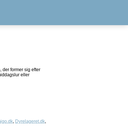
der former sig efter
middagslur eller
igo.dk
,
Dyrelageret.dk
,