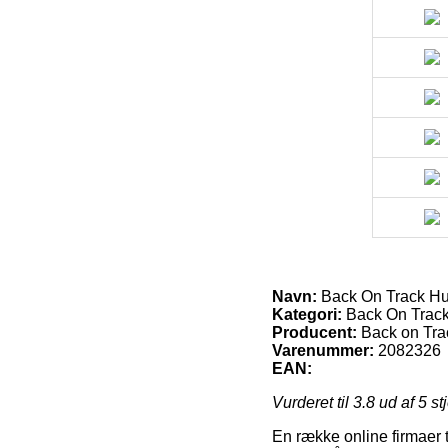
Navn:
Back On Track H
Kategori:
Back On Trac
Producent:
Back on Tra
Varenummer:
2082326
EAN:
Vurderet til
3.8
ud af 5 st
En række online firmaer t