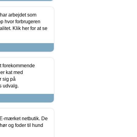
 har arbejdet som
op hvor forbrugeren
itet. Klik her for at se
est forekommende
ler kat med
r sig på
s udvalg.
E-mærket netbutik. De
hør og foder til hund