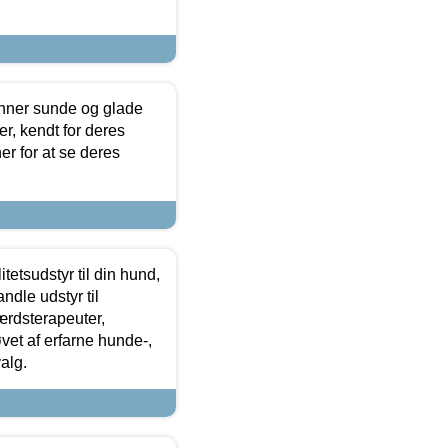
enner sunde og glade
r, kendt for deres
r for at se deres
tetsudstyr til din hund,
ndle udstyr til
ærdsterapeuter,
øvet af erfarne hunde-,
alg.