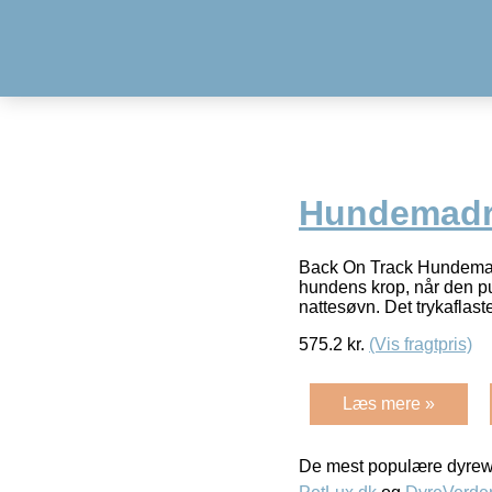
Hundemadr
Back On Track Hundemadr
hundens krop, når den put
nattesøvn. Det trykaflas
575.2
kr.
(Vis fragtpris)
Læs mere »
De mest populære dyrewe