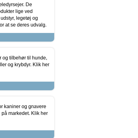
æledyrsejer. De
odukter lige ved
udstyr, legetøj og
 for at se deres udvalg.
og tilbehør til hunde,
ller og krybdyr. Klik her
or kaniner og gnavere
g på markedet. Klik her