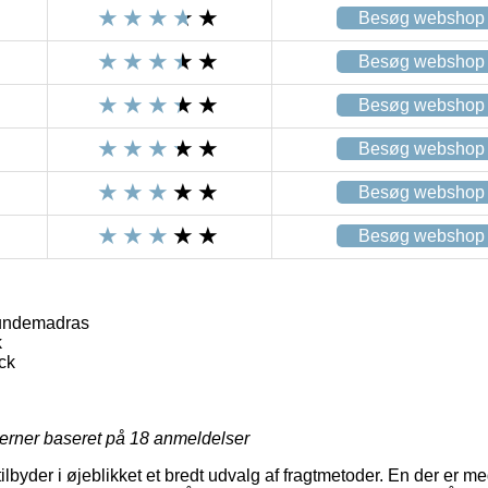
Besøg webshop
Besøg webshop
Besøg webshop
Besøg webshop
Besøg webshop
Besøg webshop
undemadras
k
ck
jerner baseret på
18
anmeldelser
ilbyder i øjeblikket et bredt udvalg af fragtmetoder. En der er 