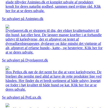
glade tilbyder Animigo.dk et komplet udvalg af produkter,
kendt for deres naturlig godhed, sammen med nyttige råd. Klik
her for at se deres udvalg.
Se udvalget på Animigo.dk
Dyrelageret.dk er shoppen til dig, der elsker kvalitetsudstyr til
din hund, kat eller hest. De lægger mange kræfter i at forhandle
udstyr til kæledyrene, der er afprøvet og testet af
dyreadfærdsterapeuter, dyrlæger og ikke mindst det vigtigste af
alt, afprøvet af erfarne hunde-, katte-, og hesteejere. Klik her for
at se deres udvalg.
Se udvalget på Dyrelageret.dk
Hos Petlux.dk gør de det nemt for dig at være kæledyrsejer. De
hjælper dig nemlig med altid at have de rette produkter lige ved
hånden. Her finder du et bredt sortiment af både udstyr, legetøj
og foder i høj kvalitet til både hund og kat. Klik her for at se
deres udvalg.
Se udvalget på PetLux.dk