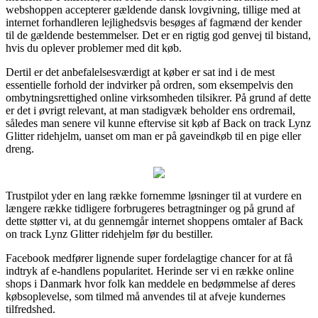
webshoppen accepterer gældende dansk lovgivning, tillige med at
internet forhandleren lejlighedsvis besøges af fagmænd der kender
til de gældende bestemmelser. Det er en rigtig god genvej til bistand,
hvis du oplever problemer med dit køb.
Dertil er det anbefalelsesværdigt at køber er sat ind i de mest
essentielle forhold der indvirker på ordren, som eksempelvis den
ombytningsrettighed online virksomheden tilsikrer. På grund af dette
er det i øvrigt relevant, at man stadigvæk beholder ens ordremail,
således man senere vil kunne eftervise sit køb af Back on track Lynz
Glitter ridehjelm, uanset om man er på gaveindkøb til en pige eller
dreng.
Trustpilot yder en lang række fornemme løsninger til at vurdere en
længere række tidligere forbrugeres betragtninger og på grund af
dette støtter vi, at du gennemgår internet shoppens omtaler af Back
on track Lynz Glitter ridehjelm før du bestiller.
Facebook medfører lignende super fordelagtige chancer for at få
indtryk af e-handlens popularitet. Herinde ser vi en række online
shops i Danmark hvor folk kan meddele en bedømmelse af deres
købsoplevelse, som tilmed må anvendes til at afveje kundernes
tilfredshed.