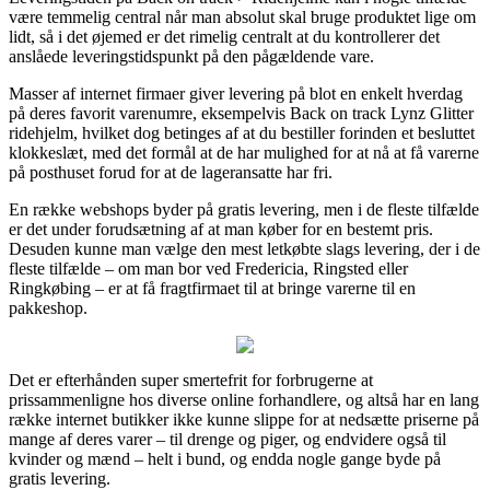
være temmelig central når man absolut skal bruge produktet lige om
lidt, så i det øjemed er det rimelig centralt at du kontrollerer det
anslåede leveringstidspunkt på den pågældende vare.
Masser af internet firmaer giver levering på blot en enkelt hverdag
på deres favorit varenumre, eksempelvis Back on track Lynz Glitter
ridehjelm, hvilket dog betinges af at du bestiller forinden et besluttet
klokkeslæt, med det formål at de har mulighed for at nå at få varerne
på posthuset forud for at de lageransatte har fri.
En række webshops byder på gratis levering, men i de fleste tilfælde
er det under forudsætning af at man køber for en bestemt pris.
Desuden kunne man vælge den mest letkøbte slags levering, der i de
fleste tilfælde – om man bor ved Fredericia, Ringsted eller
Ringkøbing – er at få fragtfirmaet til at bringe varerne til en
pakkeshop.
Det er efterhånden super smertefrit for forbrugerne at
prissammenligne hos diverse online forhandlere, og altså har en lang
række internet butikker ikke kunne slippe for at nedsætte priserne på
mange af deres varer – til drenge og piger, og endvidere også til
kvinder og mænd – helt i bund, og endda nogle gange byde på
gratis levering.