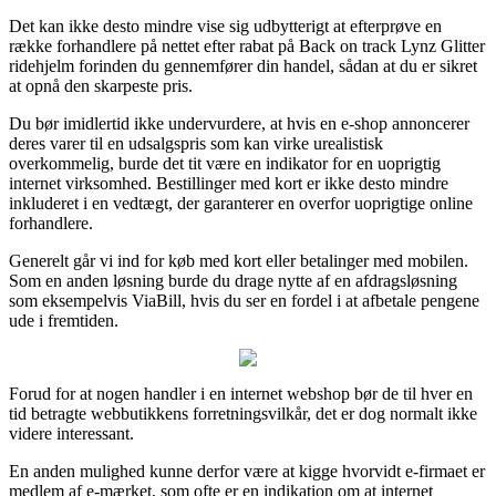
Det kan ikke desto mindre vise sig udbytterigt at efterprøve en
række forhandlere på nettet efter rabat på Back on track Lynz Glitter
ridehjelm forinden du gennemfører din handel, sådan at du er sikret
at opnå den skarpeste pris.
Du bør imidlertid ikke undervurdere, at hvis en e-shop annoncerer
deres varer til en udsalgspris som kan virke urealistisk
overkommelig, burde det tit være en indikator for en uoprigtig
internet virksomhed. Bestillinger med kort er ikke desto mindre
inkluderet i en vedtægt, der garanterer en overfor uoprigtige online
forhandlere.
Generelt går vi ind for køb med kort eller betalinger med mobilen.
Som en anden løsning burde du drage nytte af en afdragsløsning
som eksempelvis ViaBill, hvis du ser en fordel i at afbetale pengene
ude i fremtiden.
Forud for at nogen handler i en internet webshop bør de til hver en
tid betragte webbutikkens forretningsvilkår, det er dog normalt ikke
videre interessant.
En anden mulighed kunne derfor være at kigge hvorvidt e-firmaet er
medlem af e-mærket, som ofte er en indikation om at internet