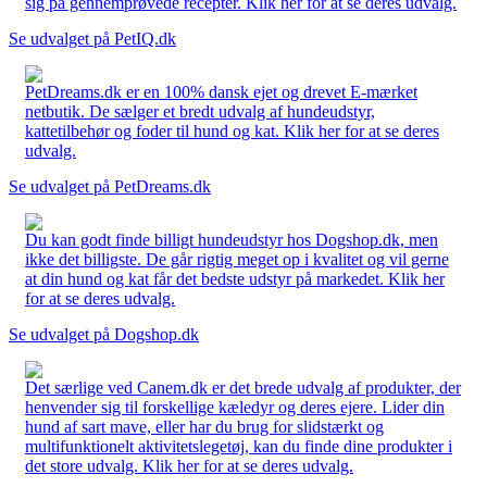
sig på gennemprøvede recepter. Klik her for at se deres udvalg.
Se udvalget på PetIQ.dk
PetDreams.dk er en 100% dansk ejet og drevet E-mærket
netbutik. De sælger et bredt udvalg af hundeudstyr,
kattetilbehør og foder til hund og kat. Klik her for at se deres
udvalg.
Se udvalget på PetDreams.dk
Du kan godt finde billigt hundeudstyr hos Dogshop.dk, men
ikke det billigste. De går rigtig meget op i kvalitet og vil gerne
at din hund og kat får det bedste udstyr på markedet. Klik her
for at se deres udvalg.
Se udvalget på Dogshop.dk
Det særlige ved Canem.dk er det brede udvalg af produkter, der
henvender sig til forskellige kæledyr og deres ejere. Lider din
hund af sart mave, eller har du brug for slidstærkt og
multifunktionelt aktivitetslegetøj, kan du finde dine produkter i
det store udvalg. Klik her for at se deres udvalg.