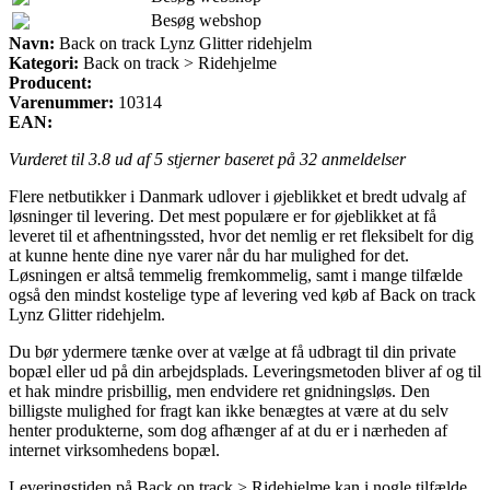
Besøg webshop
Navn:
Back on track Lynz Glitter ridehjelm
Kategori:
Back on track > Ridehjelme
Producent:
Varenummer:
10314
EAN:
Vurderet til
3.8
ud af 5 stjerner baseret på
32
anmeldelser
Flere netbutikker i Danmark udlover i øjeblikket et bredt udvalg af
løsninger til levering. Det mest populære er for øjeblikket at få
leveret til et afhentningssted, hvor det nemlig er ret fleksibelt for dig
at kunne hente dine nye varer når du har mulighed for det.
Løsningen er altså temmelig fremkommelig, samt i mange tilfælde
også den mindst kostelige type af levering ved køb af Back on track
Lynz Glitter ridehjelm.
Du bør ydermere tænke over at vælge at få udbragt til din private
bopæl eller ud på din arbejdsplads. Leveringsmetoden bliver af og til
et hak mindre prisbillig, men endvidere ret gnidningsløs. Den
billigste mulighed for fragt kan ikke benægtes at være at du selv
henter produkterne, som dog afhænger af at du er i nærheden af
internet virksomhedens bopæl.
Leveringstiden på Back on track > Ridehjelme kan i nogle tilfælde