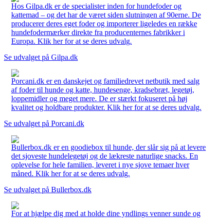
Hos Gilpa.dk er de specialister inden for hundefoder og
kattemad – og det har de været siden slutningen af 90erne. De
producerer deres eget foder og importerer ligeledes en række
hundefodermærker direkte fra producenternes fabrikker i
Europa. Klik her for at se deres udvalg.
Se udvalget på Gilpa.dk
Porcani.dk er en danskejet og familiedrevet netbutik med salg
af foder til hunde og katte, hundesenge, kradsebræt, legetøj,
loppemidler og meget mere. De er stærkt fokuseret på høj
kvalitet og holdbare produkter. Klik her for at se deres udvalg.
Se udvalget på Porcani.dk
Bullerbox.dk er en goodiebox til hunde, der slår sig på at levere
det sjoveste hundelegetøj og de lækreste naturlige snacks. En
oplevelse for hele familien, leveret i nye sjove temaer hver
måned. Klik her for at se deres udvalg.
Se udvalget på Bullerbox.dk
For at hjælpe dig med at holde dine yndlings venner sunde og