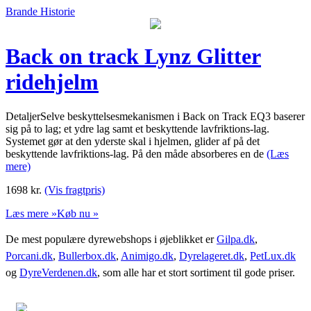
Brande Historie
Back on track Lynz Glitter
ridehjelm
DetaljerSelve beskyttelsesmekanismen i Back on Track EQ3 baserer
sig på to lag; et ydre lag samt et beskyttende lavfriktions-lag.
Systemet gør at den yderste skal i hjelmen, glider af på det
beskyttende lavfriktions-lag. På den måde absorberes en de
(Læs
mere)
1698
kr.
(Vis fragtpris)
Læs mere »
Køb nu »
De mest populære dyrewebshops i øjeblikket er
Gilpa.dk
,
Porcani.dk
,
Bullerbox.dk
,
Animigo.dk
,
Dyrelageret.dk
,
PetLux.dk
og
DyreVerdenen.dk
, som alle har et stort sortiment til gode priser.