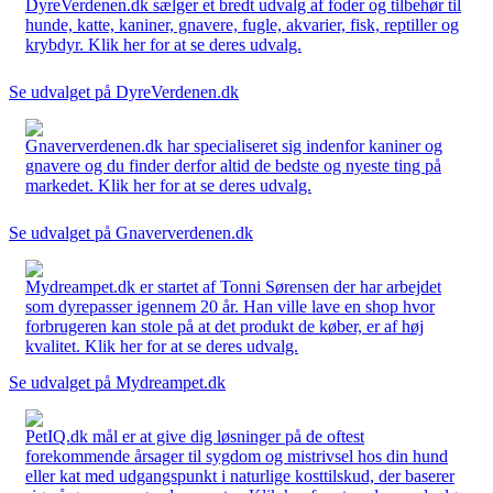
DyreVerdenen.dk sælger et bredt udvalg af foder og tilbehør til
hunde, katte, kaniner, gnavere, fugle, akvarier, fisk, reptiller og
krybdyr. Klik her for at se deres udvalg.
Se udvalget på DyreVerdenen.dk
Gnaververdenen.dk har specialiseret sig indenfor kaniner og
gnavere og du finder derfor altid de bedste og nyeste ting på
markedet. Klik her for at se deres udvalg.
Se udvalget på Gnaververdenen.dk
Mydreampet.dk er startet af Tonni Sørensen der har arbejdet
som dyrepasser igennem 20 år. Han ville lave en shop hvor
forbrugeren kan stole på at det produkt de køber, er af høj
kvalitet. Klik her for at se deres udvalg.
Se udvalget på Mydreampet.dk
PetIQ.dk mål er at give dig løsninger på de oftest
forekommende årsager til sygdom og mistrivsel hos din hund
eller kat med udgangspunkt i naturlige kosttilskud, der baserer