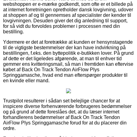
webshoppen er e-mærke godkendt, som ofte er et billede på
at internet forretningen opretholder dansk lovgivning, udover
at shoppen af og til gennemses af specialister der kender til
lovgivningen. Desuden giver det dig anledning til support,
for så vidt du forvoldes problemer i processen med din
bestilling.
Ydermere er det at foretrække at kunden er hensynstagende
til de vigtigste bestemmelser der kan have indvirkning på
bestillingen, f.eks. den byttepolitik e-butikken lover. På grund
af dette er det ligeledes afgørende, at man til enhver tid
gemmer ens kvitteringsmail, så man i fremtiden kan eftervise
købet af Back On Track Tendon AirFlow Plys
Springgamasche, hvad end man efterspørger produkter til
en kvinde eller mand.
Trustpilot resulterer i sådan set belejlige chancer for at
inspicere diverse forhenværende forbrugeres bedømmelser
og på grund af dette foreslåes det, at du læser internet
forhandlerens bedømmelser af Back On Track Tendon
AirFlow Plys Springgamasche forud for at du placerer din
ordre.