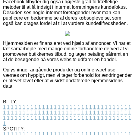
Facebook tilbyder dig også i højeste grad fortræffelige
metoder til at få indsigt i internet forretningens kundefokus.
Desuden ses nogle internet foretagender hvor man kan
publicere en bedømmelse af deres købsoplevelse, som
også kan drages fordel af til at vurdere kundetilfredsheden.
Hjemmesiden er finansieret ved hjælp af annoncer. Vi har et
tæt samarbejde med mange online forhandlere derved at vi
promoverer butikkernes tilbud, og tager betaling såfremt en
af de besøgende på vores website udfører en handel.
Oplysninger angående produkter og online varehuse
værnes om hyppigt, men vi tager forbehold for ændringer der
er blevet lavet efter at vi sidst opdaterede hjemmesidens
data.
BITLY:
1
1
1
1
1
1
1
1
1
1
1
1
1
1
1
1
1
1
1
1
1
1
1
1
1
1
1
1
1
1
1
1
1
1
1
1
1
1
1
1
1
1
1
1
1
1
1
1
1
1
1
1
1
1
1
1
1
1
1
1
1
1
1
1
1
1
1
1
1
1
1
1
1
1
1
1
1
1
1
1
1
1
1
1
1
1
1
1
1
1
1
1
1
1
1
1
1
1
1
1
SPOTIFY:
1
1
1
1
1
1
1
1
1
1
1
1
1
1
1
1
1
1
1
1
1
1
1
1
1
1
1
1
1
1
1
1
1