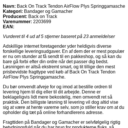
Navn:
Back On Track Tendon AirFlow Plys Springgamasche
Kategori:
Bandager og Gamacher
Producent:
Back on Track
Varenummer:
2203699
EAN:
Vurderet til
4
ud af 5 stjerner baseret på
23
anmeldelser
Adskillige internet foretagender yder heldigvis diverse
forskellige leveringsudgaver. En af dem der er mest populær
er nu om stunder at få sendt til en pakkeshop, og så kan du
bare gå forbi efter din ordre når det passer dig bedst.
Løsningen er altså ekstremt smart, og tit tillige den mest
prisbevidste fragttype ved køb af Back On Track Tendon
AirFlow Plys Springgamasche.
Du bør omvendt afveje for og imod at bestille ordren til
levering hjem til dig eller til dit arbejde. Denne er
beklageligvis lidt mere bekostelig, men omvendt ret så
praktisk. Den billigste løsning til levering vil dog altid vise
sig at være at hente varerne selv, som jo stiller krav om at du
opholder dig tæt på online forhandlerens adresse.
Fragttiden på Bandager og Gamacher er selvfølgelig rigtig
betydningsfuld når du har brug for produkterne fluks, så