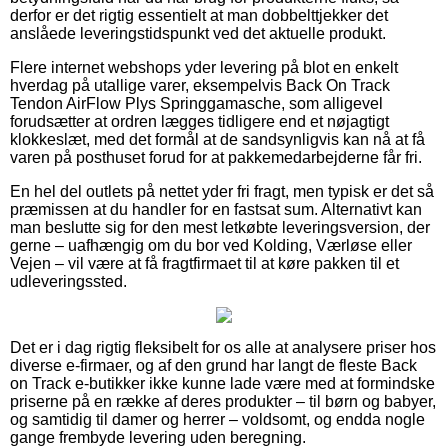
derfor er det rigtig essentielt at man dobbelttjekker det
anslåede leveringstidspunkt ved det aktuelle produkt.
Flere internet webshops yder levering på blot en enkelt
hverdag på utallige varer, eksempelvis Back On Track
Tendon AirFlow Plys Springgamasche, som alligevel
forudsætter at ordren lægges tidligere end et nøjagtigt
klokkeslæt, med det formål at de sandsynligvis kan nå at få
varen på posthuset forud for at pakkemedarbejderne får fri.
En hel del outlets på nettet yder fri fragt, men typisk er det så
præmissen at du handler for en fastsat sum. Alternativt kan
man beslutte sig for den mest letkøbte leveringsversion, der
gerne – uafhængig om du bor ved Kolding, Værløse eller
Vejen – vil være at få fragtfirmaet til at køre pakken til et
udleveringssted.
Det er i dag rigtig fleksibelt for os alle at analysere priser hos
diverse e-firmaer, og af den grund har langt de fleste Back
on Track e-butikker ikke kunne lade være med at formindske
priserne på en række af deres produkter – til børn og babyer,
og samtidig til damer og herrer – voldsomt, og endda nogle
gange frembyde levering uden beregning.