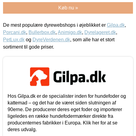
Køb nu »
De mest populære dyrewebshops i øjeblikket er
Gilpa.dk
,
Porcani.dk
,
Bullerbox.dk
,
Animigo.dk
,
Dyrelageret.dk
,
PetLux.dk
og
DyreVerdenen.dk
, som alle har et stort
sortiment til gode priser.
Hos Gilpa.dk er de specialister inden for hundefoder og
kattemad – og det har de været siden slutningen af
90erne. De producerer deres eget foder og importerer
ligeledes en række hundefodermærker direkte fra
producenternes fabrikker i Europa. Klik her for at se
deres udvalg.