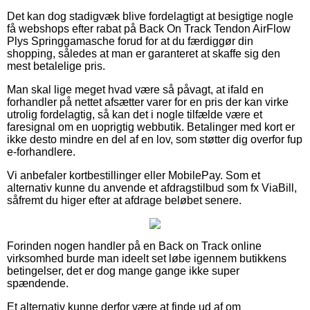
Det kan dog stadigvæk blive fordelagtigt at besigtige nogle
få webshops efter rabat på Back On Track Tendon AirFlow
Plys Springgamasche forud for at du færdiggør din
shopping, således at man er garanteret at skaffe sig den
mest betalelige pris.
Man skal lige meget hvad være så påvagt, at ifald en
forhandler på nettet afsætter varer for en pris der kan virke
utrolig fordelagtig, så kan det i nogle tilfælde være et
faresignal om en uoprigtig webbutik. Betalinger med kort er
ikke desto mindre en del af en lov, som støtter dig overfor fup
e-forhandlere.
Vi anbefaler kortbestillinger eller MobilePay. Som et
alternativ kunne du anvende et afdragstilbud som fx ViaBill,
såfremt du higer efter at afdrage beløbet senere.
Forinden nogen handler på en Back on Track online
virksomhed burde man ideelt set løbe igennem butikkens
betingelser, det er dog mange gange ikke super
spændende.
Et alternativ kunne derfor være at finde ud af om