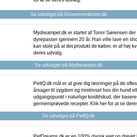
Se udvalget på Gnaververdenen.dk
Mydreampet.dk er startet af Tonni Sørensen der
dyrepasser igennem 20 år. Han ville lave en sh
kan stole på at det produkt de køber, er af høj kval
deres udvalg.
Se udvalget på Mydreampet.dk
PetIQ.dk mål er at give dig løsninger på de oft
årsager til sygdom og mistrivsel hos din hund el
udgangspunkt i naturlige kosttilskud, der basere
gennemprøvede recepter. Klik her for at se dere
Se udvalget på PetIQ.dk
PetDreams.dk er en 100% dansk ejet og drevet 