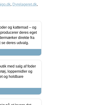
igo.dk
,
Dyrelageret.dk
,
foder og kattemad – og
 producerer deres eget
dermærker direkte fra
t se deres udvalg.
utik med salg af foder
etøj, loppemidler og
tet og holdbare