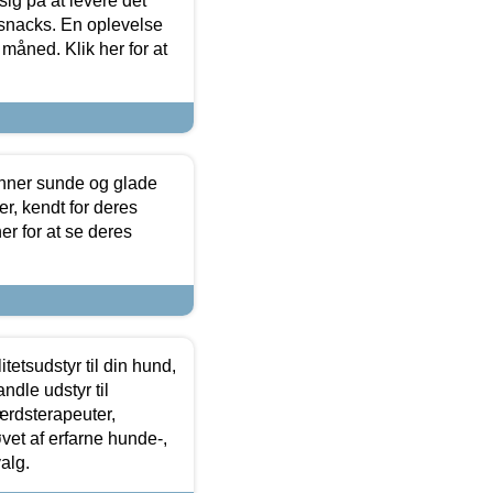
sig på at levere det
 snacks. En oplevelse
 måned. Klik her for at
enner sunde og glade
r, kendt for deres
r for at se deres
tetsudstyr til din hund,
ndle udstyr til
ærdsterapeuter,
øvet af erfarne hunde-,
alg.