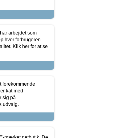
 har arbejdet som
op hvor forbrugeren
itet. Klik her for at se
est forekommende
ler kat med
r sig på
s udvalg.
E-mærket netbutik. De