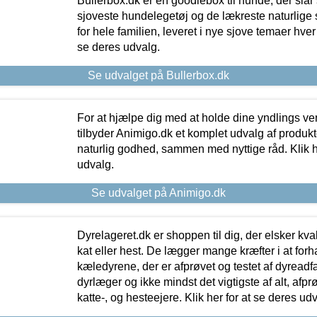
Bullerbox.dk er en goodiebox til hunde, der slår 
sjoveste hundelegetøj og de lækreste naturlige
for hele familien, leveret i nye sjove temaer hver
se deres udvalg.
Se udvalget på Bullerbox.dk
For at hjælpe dig med at holde dine yndlings v
tilbyder Animigo.dk et komplet udvalg af produkte
naturlig godhed, sammen med nyttige råd. Klik he
udvalg.
Se udvalget på Animigo.dk
Dyrelageret.dk er shoppen til dig, der elsker kvali
kat eller hest. De lægger mange kræfter i at forha
kæledyrene, der er afprøvet og testet af dyreadf
dyrlæger og ikke mindst det vigtigste af alt, afpr
katte-, og hesteejere. Klik her for at se deres udv