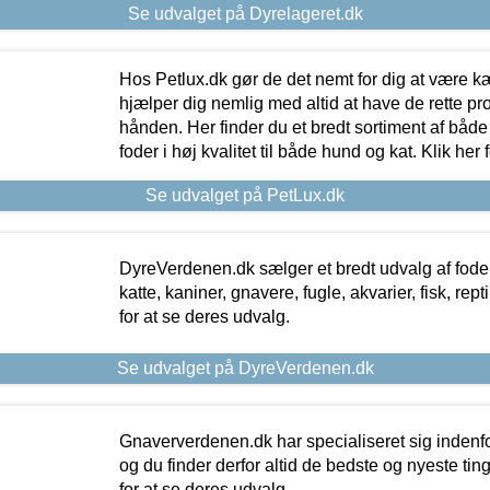
Se udvalget på Dyrelageret.dk
Hos Petlux.dk gør de det nemt for dig at være k
hjælper dig nemlig med altid at have de rette pr
hånden. Her finder du et bredt sortiment af både 
foder i høj kvalitet til både hund og kat. Klik her
Se udvalget på PetLux.dk
DyreVerdenen.dk sælger et bredt udvalg af foder 
katte, kaniner, gnavere, fugle, akvarier, fisk, repti
for at se deres udvalg.
Se udvalget på DyreVerdenen.dk
Gnaververdenen.dk har specialiseret sig indenf
og du finder derfor altid de bedste og nyeste tin
for at se deres udvalg.