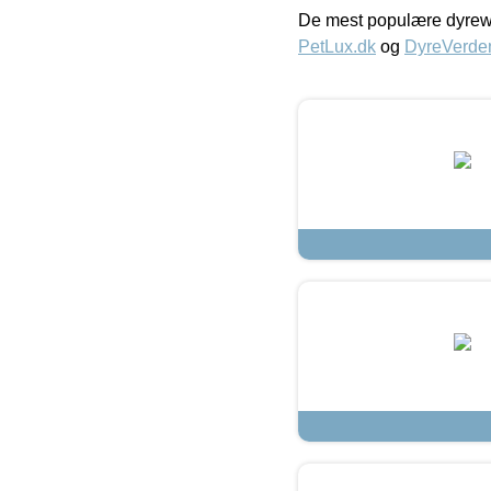
De mest populære dyrewe
PetLux.dk
og
DyreVerde