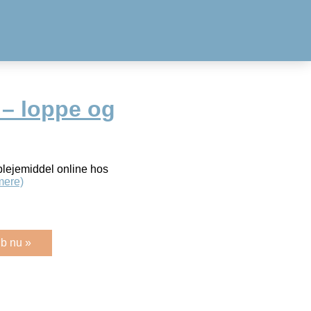
– loppe og
lejemiddel online hos
mere)
b nu »