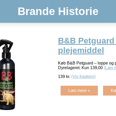
Brande Historie
B&B Petguard 
plejemiddel
Køb B&B Petguard – loppe og p
Dyrelageret. Kun 139,00
(Læs 
139
kr.
(Vis fragtpris)
Læs mere »
Kø