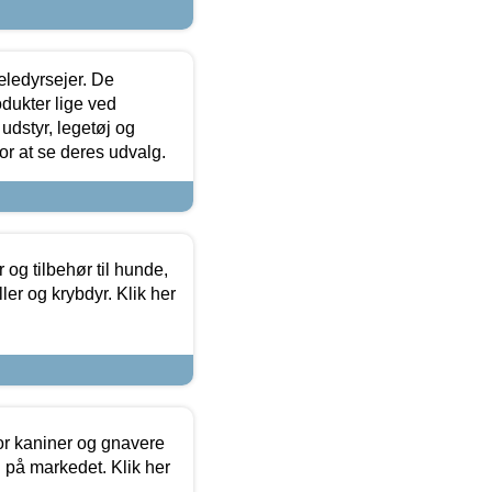
æledyrsejer. De
odukter lige ved
udstyr, legetøj og
 for at se deres udvalg.
og tilbehør til hunde,
ller og krybdyr. Klik her
or kaniner og gnavere
g på markedet. Klik her