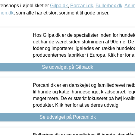
bshops i øjeblikket er
Gilpa.dk
,
Porcani.dk
,
Bullerbox.dk
,
Anim
nen.dk
, som alle har et stort sortiment til gode priser.
Hos Gilpa.dk er de specialister inden for hunde
det har de været siden slutningen af 90erne. De
foder og importerer ligeledes en række hundefo
producenternes fabrikker i Europa. Klik her for a
Se udvalget på Gilpa.dk
Porcani.dk er en danskejet og familiedrevet netb
til hunde og katte, hundesenge, kradsebræt, leg
meget mere. De er stærkt fokuseret på høj kvali
produkter. Klik her for at se deres udvalg.
Se udvalget på Porcani.dk