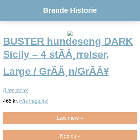
Brande Historie
BUSTER hundeseng DARK
Sicily – 4 stÃÂ¸rrelser,
Large / GrÃÂ¸n/GrÃÂ¥
(Læs mere)
465
kr.
(Vis fragtpris)
Læs mere »
Køb nu »