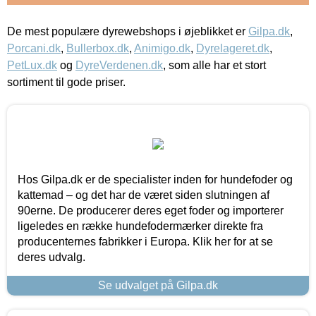
De mest populære dyrewebshops i øjeblikket er
Gilpa.dk
,
Porcani.dk
,
Bullerbox.dk
,
Animigo.dk
,
Dyrelageret.dk
,
PetLux.dk
og
DyreVerdenen.dk
, som alle har et stort
sortiment til gode priser.
Hos Gilpa.dk er de specialister inden for hundefoder og
kattemad – og det har de været siden slutningen af
90erne. De producerer deres eget foder og importerer
ligeledes en række hundefodermærker direkte fra
producenternes fabrikker i Europa. Klik her for at se
deres udvalg.
Se udvalget på Gilpa.dk