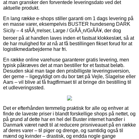
at man gransker den forventede leveringsdato ved det
aktuelle produkt.
En lang række e-shops stiller garanti om 1 dags levering på
en masse varer, eksempelvis BUSTER hundeseng DARK
Sicily – 4 stÃÂ¸rrelser, Large / GrÃÂ¸n/GrÃÂ¥, der dog
beroer på at handlen laves inden et fastsat klokkeslæt, så at
de har mulighed for at nå at få bestillingen fikset forud for at
logistikmedarbejderne har fri.
En række online varehuse garanterer gratis levering, men
typisk påkræves det at man bestiller for et fastsat beløb.
Desuden skal man tage den prisbilligste leveringsversion,
der gerne – ligegyldigt om du bor tæt på Vejle, Slagelse eller
Aars – vil blive at få fragtfirmaet til at bringe din bestilling til
et udleveringssted.
Det er efterhånden temmelig praktisk for alle og enhver at
finde de laveste priser i blandt forskellige shops på nettet, og
på grund af dette har en hel del Buster internet handler i
Danmark været nødt til at reducere prisniveauet på en række
af deres varer – til piger og drenge, og samtidig også til
mænd og kvinder – drastisk, og endda nogle gange