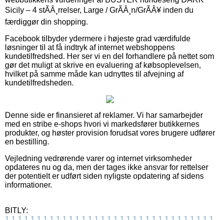
Sicily – 4 stÃÂ¸rrelser, Large / GrÃÂ¸n/GrÃÂ¥ inden du
færdiggør din shopping.
Facebook tilbyder ydermere i højeste grad værdifulde
løsninger til at få indtryk af internet webshoppens
kundetilfredshed. Her ser vi en del forhandlere på nettet som
gør det muligt at skrive en evaluering af købsoplevelsen,
hvilket på samme måde kan udnyttes til afvejning af
kundetilfredsheden.
Denne side er finansieret af reklamer. Vi har samarbejder
med en stribe e-shops hvori vi markedsfører butikkernes
produkter, og høster provision forudsat vores brugere udfører
en bestilling.
Vejledning vedrørende varer og internet virksomheder
opdateres nu og da, men der tages ikke ansvar for rettelser
der potentielt er udført siden nyligste opdatering af sidens
informationer.
BITLY:
1
1
1
1
1
1
1
1
1
1
1
1
1
1
1
1
1
1
1
1
1
1
1
1
1
1
1
1
1
1
1
1
1