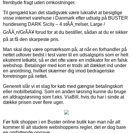
frembyde fragt uden omkostninger.
Til gengæld kan det stadigvæk være lukrativt at besigtige
visse internet varehuse i Danmark efter udsalg på BUSTER
hundeseng DARK Sicily – 4 stÃÂ¸rrelser, Large /
GrÃÂ¸n/GrÃÂ¥ forud for at du bestiller, sådan at du er sikker
på at få den skarpeste pris.
Man skal dog være opmærksom på, at når en forhandler på
nettet udlover bedst i test varer til en udsalgspris som er helt
ekstremt letkøbt, så er det ofte være en indikator for en falsk
webshop. Betalinger med kort er trods alt dækket ind under
en anordning, hvilket skærmer dig imod bedrageriske
forretninger på nettet.
Generelt slår vi et slag for køb med gængse betalingskort
eller mobilbetaling. Som en anden løsning kunne du bruge
en afdragsløsning som f.eks. ViaBill, hvis du har i sinde at
dække prisen over flere uger.
Før folk shopper i en Buster online butik kan man når alt
kommer til alt studere webshoppens regler, det er dog bare
en omfattende opgave.