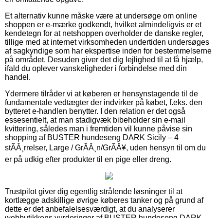
Et alternativ kunne måske være at undersøge om online
shoppen er e-mærke godkendt, hvilket almindeligvis er et
kendetegn for at netshoppen overholder de danske regler,
tillige med at internet virksomheden undertiden undersøges
af sagkyndige som har ekspertise inden for bestemmelserne
på området. Desuden giver det dig lejlighed til at få hjælp,
ifald du oplever vanskeligheder i forbindelse med din
handel.
Ydermere tilråder vi at køberen er hensynstagende til de
fundamentale vedtægter der indvirker på købet, f.eks. den
bytteret e-handlen benytter. I den relation er det også
essesentielt, at man stadigvæk bibeholder sin e-mail
kvittering, således man i fremtiden vil kunne påvise sin
shopping af BUSTER hundeseng DARK Sicily – 4
stÃÂ¸rrelser, Large / GrÃÂ¸n/GrÃÂ¥, uden hensyn til om du
er på udkig efter produkter til en pige eller dreng.
Trustpilot giver dig egentlig strålende løsninger til at
kortlægge adskillige øvrige køberes tanker og på grund af
dette er det anbefalelsesværdigt, at du analyserer
webbutikkens vurderinger af BUSTER hundeseng DARK