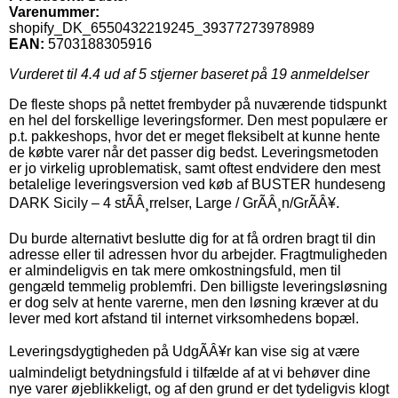
Varenummer:
shopify_DK_6550432219245_39377273978989
EAN:
5703188305916
Vurderet til
4.4
ud af 5 stjerner baseret på
19
anmeldelser
De fleste shops på nettet frembyder på nuværende tidspunkt
en hel del forskellige leveringsformer. Den mest populære er
p.t. pakkeshops, hvor det er meget fleksibelt at kunne hente
de købte varer når det passer dig bedst. Leveringsmetoden
er jo virkelig uproblematisk, samt oftest endvidere den mest
betalelige leveringsversion ved køb af BUSTER hundeseng
DARK Sicily – 4 stÃÂ¸rrelser, Large / GrÃÂ¸n/GrÃÂ¥.
Du burde alternativt beslutte dig for at få ordren bragt til din
adresse eller til adressen hvor du arbejder. Fragtmuligheden
er almindeligvis en tak mere omkostningsfuld, men til
gengæld temmelig problemfri. Den billigste leveringsløsning
er dog selv at hente varerne, men den løsning kræver at du
lever med kort afstand til internet virksomhedens bopæl.
Leveringsdygtigheden på UdgÃÂ¥r kan vise sig at være
ualmindeligt betydningsfuld i tilfælde af at vi behøver dine
nye varer øjeblikkeligt, og af den grund er det tydeligvis klogt