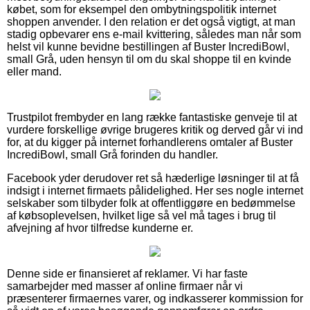
købet, som for eksempel den ombytningspolitik internet
shoppen anvender. I den relation er det også vigtigt, at man
stadig opbevarer ens e-mail kvittering, således man når som
helst vil kunne bevidne bestillingen af Buster IncrediBowl,
small Grå, uden hensyn til om du skal shoppe til en kvinde
eller mand.
Trustpilot frembyder en lang række fantastiske genveje til at
vurdere forskellige øvrige brugeres kritik og derved går vi ind
for, at du kigger på internet forhandlerens omtaler af Buster
IncrediBowl, small Grå forinden du handler.
Facebook yder derudover ret så hæderlige løsninger til at få
indsigt i internet firmaets pålidelighed. Her ses nogle internet
selskaber som tilbyder folk at offentliggøre en bedømmelse
af købsoplevelsen, hvilket lige så vel må tages i brug til
afvejning af hvor tilfredse kunderne er.
Denne side er finansieret af reklamer. Vi har faste
samarbejder med masser af online firmaer når vi
præsenterer firmaernes varer, og indkasserer kommission for