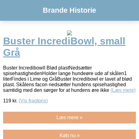
Brande Historie
Buster IncrediBowl, small
Grå
Buster IncredibowlI Blød plastNedsætter
spisehastighedenHolder lange hundeøre ude af skålen1
literFindes i Lime og GråBuster Incredibowl er lavet af blød
plast. Skålens facon nedsætter hundens spisehastighed
samtidig med den sørger for at hundens øre ikke
(Læs mere)
119
kr.
(Vis fragtpris)
Læs mere »
Køb nu »