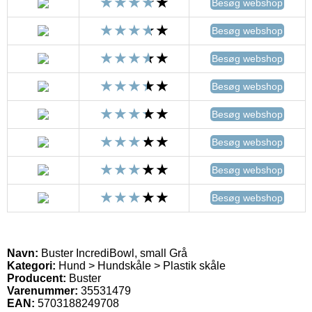
Besøg webshop
Besøg webshop
Besøg webshop
Besøg webshop
Besøg webshop
Besøg webshop
Besøg webshop
Besøg webshop
Navn:
Buster IncrediBowl, small Grå
Kategori:
Hund > Hundskåle > Plastik skåle
Producent:
Buster
Varenummer:
35531479
EAN:
5703188249708