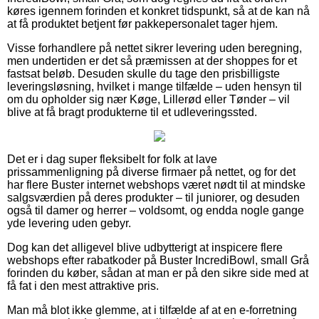
køres igennem forinden et konkret tidspunkt, så at de kan nå
at få produktet betjent før pakkepersonalet tager hjem.
Visse forhandlere på nettet sikrer levering uden beregning,
men undertiden er det så præmissen at der shoppes for et
fastsat beløb. Desuden skulle du tage den prisbilligste
leveringsløsning, hvilket i mange tilfælde – uden hensyn til
om du opholder sig nær Køge, Lillerød eller Tønder – vil
blive at få bragt produkterne til et udleveringssted.
Det er i dag super fleksibelt for folk at lave
prissammenligning på diverse firmaer på nettet, og for det
har flere Buster internet webshops været nødt til at mindske
salgsværdien på deres produkter – til juniorer, og desuden
også til damer og herrer – voldsomt, og endda nogle gange
yde levering uden gebyr.
Dog kan det alligevel blive udbytterigt at inspicere flere
webshops efter rabatkoder på Buster IncrediBowl, small Grå
forinden du køber, sådan at man er på den sikre side med at
få fat i den mest attraktive pris.
Man må blot ikke glemme, at i tilfælde af at en e-forretning