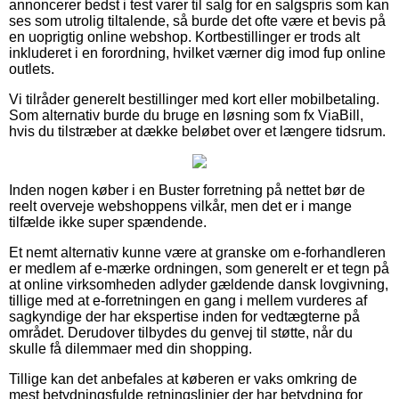
annoncerer bedst i test varer til salg for en salgspris som kan
ses som utrolig tiltalende, så burde det ofte være et bevis på
en uoprigtig online webshop. Kortbestillinger er trods alt
inkluderet i en forordning, hvilket værner dig imod fup online
outlets.
Vi tilråder generelt bestillinger med kort eller mobilbetaling.
Som alternativ burde du bruge en løsning som fx ViaBill,
hvis du tilstræber at dække beløbet over et længere tidsrum.
Inden nogen køber i en Buster forretning på nettet bør de
reelt overveje webshoppens vilkår, men det er i mange
tilfælde ikke super spændende.
Et nemt alternativ kunne være at granske om e-forhandleren
er medlem af e-mærke ordningen, som generelt er et tegn på
at online virksomheden adlyder gældende dansk lovgivning,
tillige med at e-forretningen en gang i mellem vurderes af
sagkyndige der har ekspertise inden for vedtægterne på
området. Derudover tilbydes du genvej til støtte, når du
skulle få dilemmaer med din shopping.
Tillige kan det anbefales at køberen er vaks omkring de
mest betydningsfulde retningslinjer der har betydning for