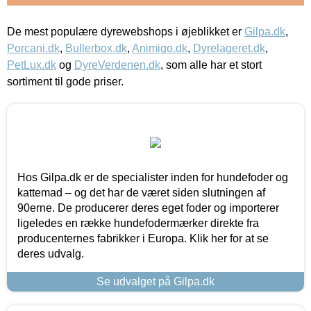
De mest populære dyrewebshops i øjeblikket er
Gilpa.dk
,
Porcani.dk
,
Bullerbox.dk
,
Animigo.dk
,
Dyrelageret.dk
,
PetLux.dk
og
DyreVerdenen.dk
, som alle har et stort
sortiment til gode priser.
Hos Gilpa.dk er de specialister inden for hundefoder og
kattemad – og det har de været siden slutningen af
90erne. De producerer deres eget foder og importerer
ligeledes en række hundefodermærker direkte fra
producenternes fabrikker i Europa. Klik her for at se
deres udvalg.
Se udvalget på Gilpa.dk