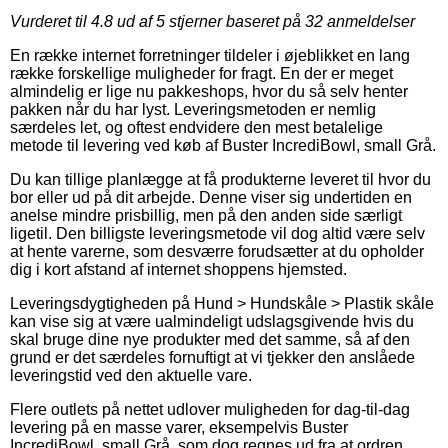
Vurderet til
4.8
ud af 5 stjerner baseret på
32
anmeldelser
En række internet forretninger tildeler i øjeblikket en lang
række forskellige muligheder for fragt. En der er meget
almindelig er lige nu pakkeshops, hvor du så selv henter
pakken når du har lyst. Leveringsmetoden er nemlig
særdeles let, og oftest endvidere den mest betalelige
metode til levering ved køb af Buster IncrediBowl, small Grå.
Du kan tillige planlægge at få produkterne leveret til hvor du
bor eller ud på dit arbejde. Denne viser sig undertiden en
anelse mindre prisbillig, men på den anden side særligt
ligetil. Den billigste leveringsmetode vil dog altid være selv
at hente varerne, som desværre forudsætter at du opholder
dig i kort afstand af internet shoppens hjemsted.
Leveringsdygtigheden på Hund > Hundskåle > Plastik skåle
kan vise sig at være ualmindeligt udslagsgivende hvis du
skal bruge dine nye produkter med det samme, så af den
grund er det særdeles fornuftigt at vi tjekker den anslåede
leveringstid ved den aktuelle vare.
Flere outlets på nettet udlover muligheden for dag-til-dag
levering på en masse varer, eksempelvis Buster
IncrediBowl, small Grå, som dog regnes ud fra at ordren