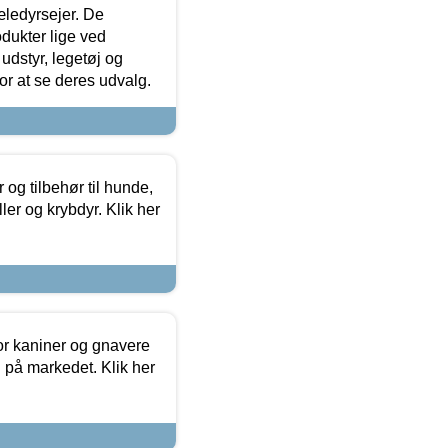
æledyrsejer. De
odukter lige ved
udstyr, legetøj og
 for at se deres udvalg.
og tilbehør til hunde,
ller og krybdyr. Klik her
or kaniner og gnavere
g på markedet. Klik her