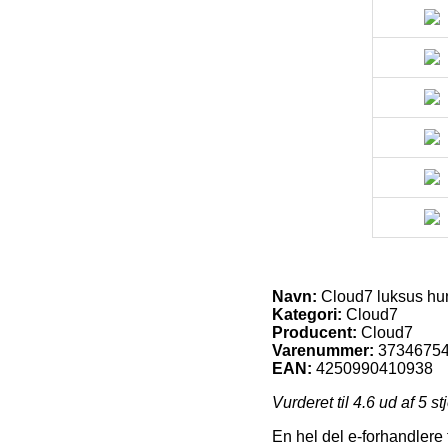
Navn:
Cloud7 luksus hun
Kategori:
Cloud7
Producent:
Cloud7
Varenummer:
3734675
EAN:
4250990410938
Vurderet til
4.6
ud af 5 st
En hel del e-forhandlere 