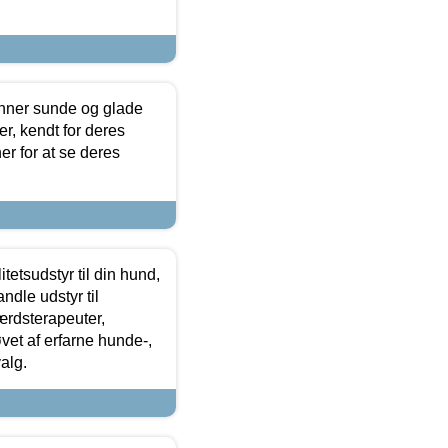
enner sunde og glade
r, kendt for deres
r for at se deres
tetsudstyr til din hund,
ndle udstyr til
ærdsterapeuter,
øvet af erfarne hunde-,
alg.