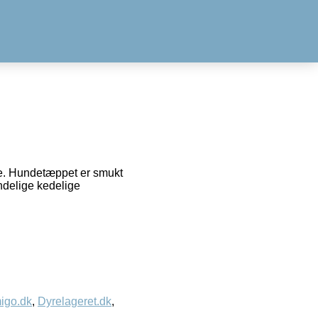
ce. Hundetæppet er smukt
indelige kedelige
igo.dk
,
Dyrelageret.dk
,