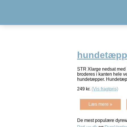
hundetæppe
STR Xlarge nedsat med 2
broderes i kanten hele ve
hundetæpper. Hundetæpp
249
kr.
(Vis fragtpris)
Læs mere »
De mest populære dyrewe