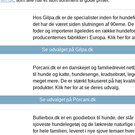
nen.dk
, som alle har et stort sortiment til gode priser.
Hos Gilpa.dk er de specialister inden for hunde
det har de været siden slutningen af 90erne. De
foder og importerer ligeledes en række hundefo
producenternes fabrikker i Europa. Klik her for a
Se udvalget på Gilpa.dk
Porcani.dk er en danskejet og familiedrevet netb
til hunde og katte, hundesenge, kradsebræt, leg
meget mere. De er stærkt fokuseret på høj kvali
produkter. Klik her for at se deres udvalg.
Se udvalget på Porcani.dk
Bullerbox.dk er en goodiebox til hunde, der slår 
sjoveste hundelegetøj og de lækreste naturlige
for hele familien, leveret i nye sjove temaer hver