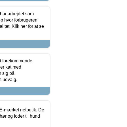
 har arbejdet som
op hvor forbrugeren
itet. Klik her for at se
est forekommende
ler kat med
r sig på
s udvalg.
E-mærket netbutik. De
hør og foder til hund