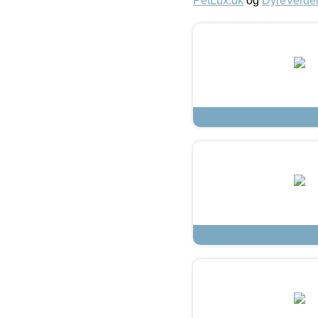
PetLux.dk
og
DyreVerde