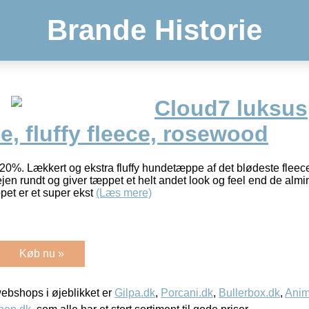
Brande Historie
Cloud7 luksus
, fluffy fleece, rosewood
0%. Lækkert og ekstra fluffy hundetæppe af det blødeste flee
jen rundt og giver tæppet et helt andet look og feel end de alm
et er et super ekst
(Læs mere)
Køb nu »
bshops i øjeblikket er
Gilpa.dk
,
Porcani.dk
,
Bullerbox.dk
,
Anim