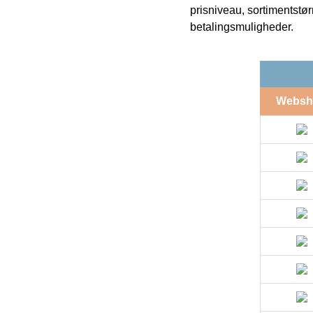
prisniveau, sortimentstø
betalingsmuligheder.
Websh