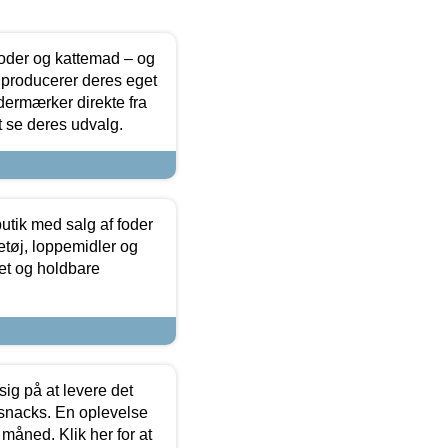
foder og kattemad – og
 producerer deres eget
dermærker direkte fra
t se deres udvalg.
utik med salg af foder
etøj, loppemidler og
tet og holdbare
sig på at levere det
 snacks. En oplevelse
 måned. Klik her for at