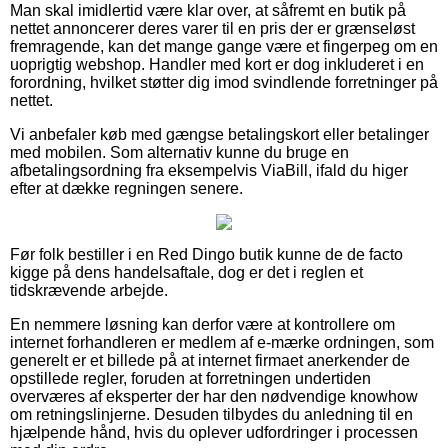
Man skal imidlertid være klar over, at såfremt en butik på
nettet annoncerer deres varer til en pris der er grænseløst
fremragende, kan det mange gange være et fingerpeg om en
uoprigtig webshop. Handler med kort er dog inkluderet i en
forordning, hvilket støtter dig imod svindlende forretninger på
nettet.
Vi anbefaler køb med gængse betalingskort eller betalinger
med mobilen. Som alternativ kunne du bruge en
afbetalingsordning fra eksempelvis ViaBill, ifald du higer
efter at dække regningen senere.
Før folk bestiller i en Red Dingo butik kunne de de facto
kigge på dens handelsaftale, dog er det i reglen et
tidskrævende arbejde.
En nemmere løsning kan derfor være at kontrollere om
internet forhandleren er medlem af e-mærke ordningen, som
generelt er et billede på at internet firmaet anerkender de
opstillede regler, foruden at forretningen undertiden
overværes af eksperter der har den nødvendige knowhow
om retningslinjerne. Desuden tilbydes du anledning til en
hjælpende hånd, hvis du oplever udfordringer i processen