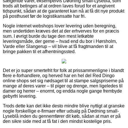
sælgende varer, eksempelvis Dødning small-Lyseblå, som
trods alt betinges af at ordren laves forud for et angivent
tidspunkt, sådan at de garanteret kan nå at få dit nye produkt
på posthuset før de logistikansatte har fri.
Nogle internet webshops lover levering uden beregning,
men undertiden kræves det at der erhverves for en præcis
sum. I øvrigt burde du tage den mest letkøbte
leveringsmåde, der gerne – hvad end du bor i Hørsholm,
Varde eller Slangerup – vil blive at få fragtmanden til at
bringe pakken til et afhentningssted.
Det er jo super smertefrit for folk at prissammenligne i blandt
flere e-forhandlere, og herved har en hel del Red Dingo
online shops set sig nødsaget til at stampe salgspriserne på
mange af deres varer – til piger og drenge, men ligeledes til
damer og herrer – enormt, og endda nogle gange frembyde
gebyrfri levering.
Trods dette kan det ikke desto mindre blive nyttigt at granske
nogle forskellige e-firmaer efter udsalg på Dødning small-
Lyseblå inden du gennemfører dit køb, sådan at man er på
den sikre side med at få fat i den mindst kostelige pris.