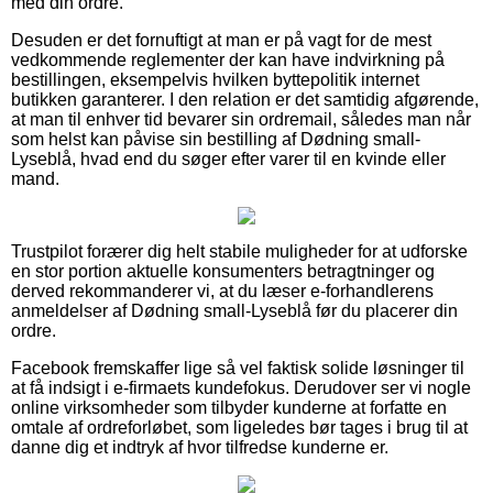
med din ordre.
Desuden er det fornuftigt at man er på vagt for de mest
vedkommende reglementer der kan have indvirkning på
bestillingen, eksempelvis hvilken byttepolitik internet
butikken garanterer. I den relation er det samtidig afgørende,
at man til enhver tid bevarer sin ordremail, således man når
som helst kan påvise sin bestilling af Dødning small-
Lyseblå, hvad end du søger efter varer til en kvinde eller
mand.
Trustpilot forærer dig helt stabile muligheder for at udforske
en stor portion aktuelle konsumenters betragtninger og
derved rekommanderer vi, at du læser e-forhandlerens
anmeldelser af Dødning small-Lyseblå før du placerer din
ordre.
Facebook fremskaffer lige så vel faktisk solide løsninger til
at få indsigt i e-firmaets kundefokus. Derudover ser vi nogle
online virksomheder som tilbyder kunderne at forfatte en
omtale af ordreforløbet, som ligeledes bør tages i brug til at
danne dig et indtryk af hvor tilfredse kunderne er.