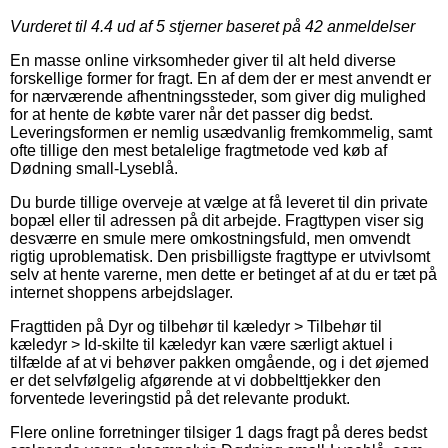
Vurderet til
4.4
ud af 5 stjerner baseret på
42
anmeldelser
En masse online virksomheder giver til alt held diverse
forskellige former for fragt. En af dem der er mest anvendt er
for nærværende afhentningssteder, som giver dig mulighed
for at hente de købte varer når det passer dig bedst.
Leveringsformen er nemlig usædvanlig fremkommelig, samt
ofte tillige den mest betalelige fragtmetode ved køb af
Dødning small-Lyseblå.
Du burde tillige overveje at vælge at få leveret til din private
bopæl eller til adressen på dit arbejde. Fragttypen viser sig
desværre en smule mere omkostningsfuld, men omvendt
rigtig uproblematisk. Den prisbilligste fragttype er utvivlsomt
selv at hente varerne, men dette er betinget af at du er tæt på
internet shoppens arbejdslager.
Fragttiden på Dyr og tilbehør til kæledyr > Tilbehør til
kæledyr > Id-skilte til kæledyr kan være særligt aktuel i
tilfælde af at vi behøver pakken omgående, og i det øjemed
er det selvfølgelig afgørende at vi dobbelttjekker den
forventede leveringstid på det relevante produkt.
Flere online forretninger tilsiger 1 dags fragt på deres bedst