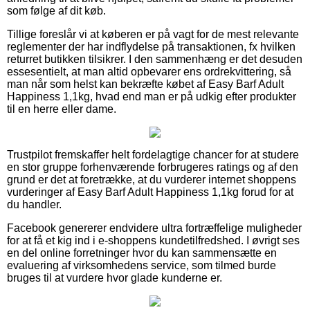
som følge af dit køb.
Tillige foreslår vi at køberen er på vagt for de mest relevante
reglementer der har indflydelse på transaktionen, fx hvilken
returret butikken tilsikrer. I den sammenhæng er det desuden
essesentielt, at man altid opbevarer ens ordrekvittering, så
man når som helst kan bekræfte købet af Easy Barf Adult
Happiness 1,1kg, hvad end man er på udkig efter produkter
til en herre eller dame.
Trustpilot fremskaffer helt fordelagtige chancer for at studere
en stor gruppe forhenværende forbrugeres ratings og af den
grund er det at foretrække, at du vurderer internet shoppens
vurderinger af Easy Barf Adult Happiness 1,1kg forud for at
du handler.
Facebook genererer endvidere ultra fortræffelige muligheder
for at få et kig ind i e-shoppens kundetilfredshed. I øvrigt ses
en del online forretninger hvor du kan sammensætte en
evaluering af virksomhedens service, som tilmed burde
bruges til at vurdere hvor glade kunderne er.