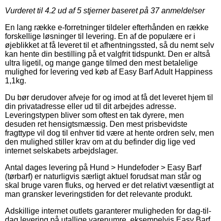
Vurderet til
4.2
ud af 5 stjerner baseret på
37
anmeldelser
En lang række e-forretninger tildeler efterhånden en række
forskellige løsninger til levering. En af de populære er i
øjeblikket at få leveret til et afhentningssted, så du nemt selv
kan hente din bestilling på et valgfrit tidspunkt. Den er altså
ultra ligetil, og mange gange tilmed den mest betalelige
mulighed for levering ved køb af Easy Barf Adult Happiness
1,1kg.
Du bør derudover afveje for og imod at få det leveret hjem til
din privatadresse eller ud til dit arbejdes adresse.
Leveringstypen bliver som oftest en tak dyrere, men
desuden ret hensigtsmæssig. Den mest prisbevidste
fragttype vil dog til enhver tid være at hente ordren selv, men
den mulighed stiller krav om at du befinder dig lige ved
internet selskabets arbejdslager.
Antal dages levering på Hund > Hundefoder > Easy Barf
(tørbarf) er naturligvis særligt aktuel forudsat man står og
skal bruge varen fluks, og herved er det relativt væsentligt at
man gransker leveringstiden for det relevante produkt.
Adskillige internet outlets garanterer muligheden for dag-til-
dag levering på utallige varenumre, eksempelvis Easy Barf