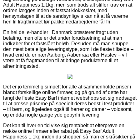
Adult Happiness 1,1kg, men som trods alt stiller krav om at
ordren lægges inden et fastsat klokkeslæt, med
hensynstagen til at de sandsynligvis kan nå at få varerne
hen til fragtfirmaet før pakkemedarbejderne får fri.
En hel del e-handler i Danmark præsterer fragt uden
betaling, men ofte er det under forudsætning af at man
indkøber for et fastslået beløb. Desuden må man snuppe
den mest betalelige leveringstype, som i de fleste tilfælde –
hvad end du er nær Aalborg, Aabenraa eller Haslev – vil
være at få fragtmanden til at bringe produkterne til et
afhentningssted.
Det er jo temmelig simpelt for alle at sammenholde priser i
blandt forskellige online firmaer, og på grund af dette har
langt de fleste Easy Barf internet webshops set sig nødsaget
til at presse priserne på specielt deres bedst i test produkter
– til børn, og ligeledes også til herrer og damer – voldsomt,
og endda nogle gange yde gebyrfri levering.
Det kan til hver en tid vise sig rentabelt at efterprøve en
række online firmaer efter rabat på Easy Barf Adult
Happiness 1,1kg inden du shopper, så man er skråsikker på