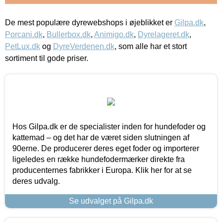
De mest populære dyrewebshops i øjeblikket er
Gilpa.dk
,
Porcani.dk
,
Bullerbox.dk
,
Animigo.dk
,
Dyrelageret.dk
,
PetLux.dk
og
DyreVerdenen.dk
, som alle har et stort
sortiment til gode priser.
Hos Gilpa.dk er de specialister inden for hundefoder og
kattemad – og det har de været siden slutningen af
90erne. De producerer deres eget foder og importerer
ligeledes en række hundefodermærker direkte fra
producenternes fabrikker i Europa. Klik her for at se
deres udvalg.
Se udvalget på Gilpa.dk