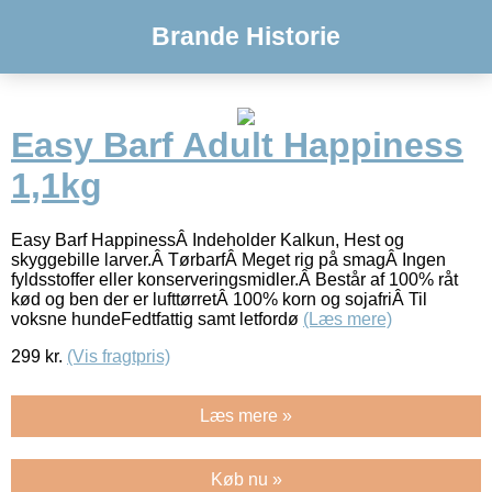
Brande Historie
Easy Barf Adult Happiness
1,1kg
Easy Barf HappinessÂ Indeholder Kalkun, Hest og
skyggebille larver.Â TørbarfÂ Meget rig på smagÂ Ingen
fyldsstoffer eller konserveringsmidler.Â Består af 100% råt
kød og ben der er lufttørretÂ 100% korn og sojafriÂ Til
voksne hundeFedtfattig samt letfordø
(Læs mere)
299
kr.
(Vis fragtpris)
Læs mere »
Køb nu »