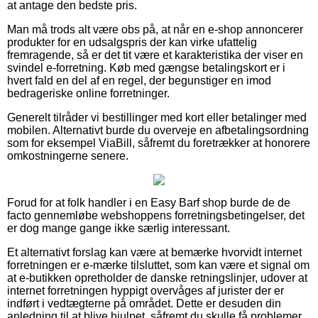
at antage den bedste pris.
Man må trods alt være obs på, at når en e-shop annoncerer
produkter for en udsalgspris der kan virke ufattelig
fremragende, så er det tit være et karakteristika der viser en
svindel e-forretning. Køb med gængse betalingskort er i
hvert fald en del af en regel, der begunstiger en imod
bedrageriske online forretninger.
Generelt tilråder vi bestillinger med kort eller betalinger med
mobilen. Alternativt burde du overveje en afbetalingsordning
som for eksempel ViaBill, såfremt du foretrækker at honorere
omkostningerne senere.
Forud for at folk handler i en Easy Barf shop burde de de
facto gennemløbe webshoppens forretningsbetingelser, det
er dog mange gange ikke særlig interessant.
Et alternativt forslag kan være at bemærke hvorvidt internet
forretningen er e-mærke tilsluttet, som kan være et signal om
at e-butikken opretholder de danske retningslinjer, udover at
internet forretningen hyppigt overvåges af jurister der er
indført i vedtægterne på området. Dette er desuden din
anledning til at blive hjulpet, såfremt du skulle få problemer