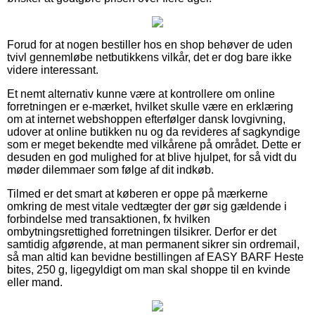
Forud for at nogen bestiller hos en shop behøver de uden
tvivl gennemløbe netbutikkens vilkår, det er dog bare ikke
videre interessant.
Et nemt alternativ kunne være at kontrollere om online
forretningen er e-mærket, hvilket skulle være en erklæring
om at internet webshoppen efterfølger dansk lovgivning,
udover at online butikken nu og da revideres af sagkyndige
som er meget bekendte med vilkårene på området. Dette er
desuden en god mulighed for at blive hjulpet, for så vidt du
møder dilemmaer som følge af dit indkøb.
Tilmed er det smart at køberen er oppe på mærkerne
omkring de mest vitale vedtægter der gør sig gældende i
forbindelse med transaktionen, fx hvilken
ombytningsrettighed forretningen tilsikrer. Derfor er det
samtidig afgørende, at man permanent sikrer sin ordremail,
så man altid kan bevidne bestillingen af EASY BARF Heste
bites, 250 g, ligegyldigt om man skal shoppe til en kvinde
eller mand.