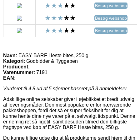
Besøg webshop
Besøg webshop
Besøg webshop
Navn:
EASY BARF Heste bites, 250 g
Kategori:
Godbidder & Tyggeben
Producent:
Varenummer:
7191
EAN:
Vurderet til
4.8
ud af 5 stjerner baseret på
3
anmeldelser
Adskillige online selskaber giver i øjeblikket et bredt udvalg
af leveringsmåder. Den mest populære er for nærværende
pakkeshoppen, fordi det så er super fleksibelt for dig at
kunne hente dine nye varer på et selvvalgt tidspunkt. Denne
er nemlig ret så ligetil, samt desuden tilmed den billigste
fragttype ved køb af EASY BARF Heste bites, 250 g.
Du kunne tillige udse dig at få produkterne sendt hjem til din