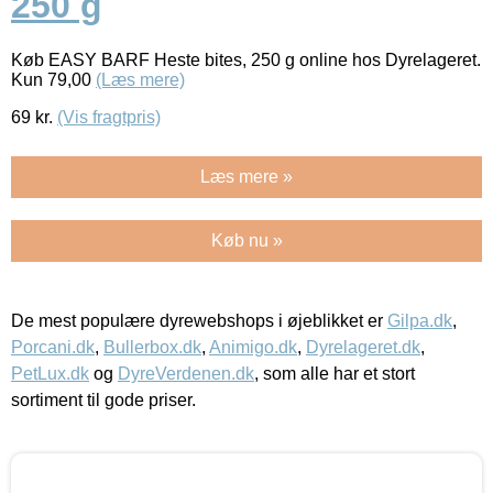
250 g
Køb EASY BARF Heste bites, 250 g online hos Dyrelageret.
Kun 79,00
(Læs mere)
69
kr.
(Vis fragtpris)
Læs mere »
Køb nu »
De mest populære dyrewebshops i øjeblikket er
Gilpa.dk
,
Porcani.dk
,
Bullerbox.dk
,
Animigo.dk
,
Dyrelageret.dk
,
PetLux.dk
og
DyreVerdenen.dk
, som alle har et stort
sortiment til gode priser.