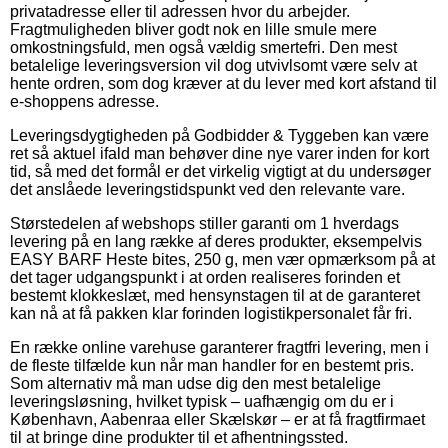
privatadresse eller til adressen hvor du arbejder.
Fragtmuligheden bliver godt nok en lille smule mere
omkostningsfuld, men også vældig smertefri. Den mest
betalelige leveringsversion vil dog utvivlsomt være selv at
hente ordren, som dog kræver at du lever med kort afstand til
e-shoppens adresse.
Leveringsdygtigheden på Godbidder & Tyggeben kan være
ret så aktuel ifald man behøver dine nye varer inden for kort
tid, så med det formål er det virkelig vigtigt at du undersøger
det anslåede leveringstidspunkt ved den relevante vare.
Størstedelen af webshops stiller garanti om 1 hverdags
levering på en lang række af deres produkter, eksempelvis
EASY BARF Heste bites, 250 g, men vær opmærksom på at
det tager udgangspunkt i at orden realiseres forinden et
bestemt klokkeslæt, med hensynstagen til at de garanteret
kan nå at få pakken klar forinden logistikpersonalet får fri.
En række online varehuse garanterer fragtfri levering, men i
de fleste tilfælde kun når man handler for en bestemt pris.
Som alternativ må man udse dig den mest betalelige
leveringsløsning, hvilket typisk – uafhængig om du er i
København, Aabenraa eller Skælskør – er at få fragtfirmaet
til at bringe dine produkter til et afhentningssted.