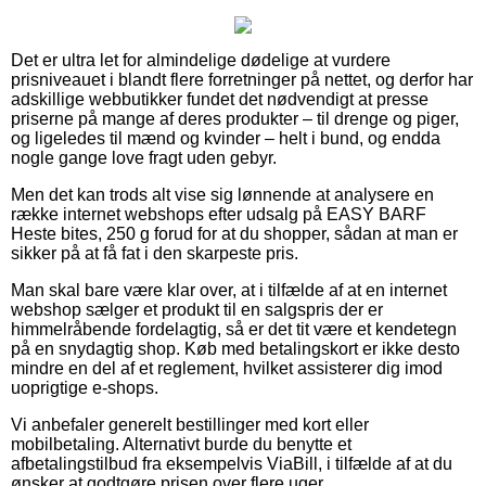
Det er ultra let for almindelige dødelige at vurdere
prisniveauet i blandt flere forretninger på nettet, og derfor har
adskillige webbutikker fundet det nødvendigt at presse
priserne på mange af deres produkter – til drenge og piger,
og ligeledes til mænd og kvinder – helt i bund, og endda
nogle gange love fragt uden gebyr.
Men det kan trods alt vise sig lønnende at analysere en
række internet webshops efter udsalg på EASY BARF
Heste bites, 250 g forud for at du shopper, sådan at man er
sikker på at få fat i den skarpeste pris.
Man skal bare være klar over, at i tilfælde af at en internet
webshop sælger et produkt til en salgspris der er
himmelråbende fordelagtig, så er det tit være et kendetegn
på en snydagtig shop. Køb med betalingskort er ikke desto
mindre en del af et reglement, hvilket assisterer dig imod
uoprigtige e-shops.
Vi anbefaler generelt bestillinger med kort eller
mobilbetaling. Alternativt burde du benytte et
afbetalingstilbud fra eksempelvis ViaBill, i tilfælde af at du
ønsker at godtgøre prisen over flere uger.