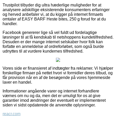
Trustpilot tilbyder dig ultra hæderlige muligheder for at
analysere adskillige eksisterende konsumenters erfaringer
og herved anbefaler vi, at du kigger på internet firmaets
omtaler af EASY BARF Heste bites, 250 g forud for at du
handler.
Facebook genererer lige så vel fuldt ud fordelagtige
løsninger til at få kendskab til netshoppens kundetilfredshed.
Desuden er der mange internet selskaber hvor folk kan
forfatte en anmeldelse af ordreforløbet, som også burde
udnyttes til at vurdere kundernes tilfredshed.
Vores side er finansieret af indtægter fra reklamer. Vi hjælper
forskellige firmaer på nettet hvori vi formidler deres tilbud, og
får provision når en af de besøgende på vores hjemmeside
laver en handel.
Informationer angående varer og internet forhandlere
værnes om nu og da, men det er umuligt for os at give
garantier imod ændringer der eventuelt er implementeret
siden vi sidst opdaterede de anvendte oplysninger.
reacr.com