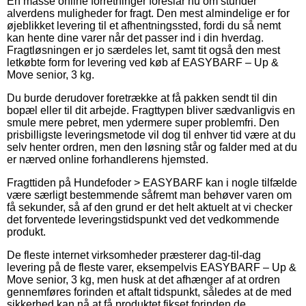
En masse online forretninger foreslår nu om stunder
alverdens muligheder for fragt. Den mest almindelige er for
øjeblikket levering til et afhentningssted, fordi du så nemt
kan hente dine varer når det passer ind i din hverdag.
Fragtløsningen er jo særdeles let, samt tit også den mest
letkøbte form for levering ved køb af EASYBARF – Up &
Move senior, 3 kg.
Du burde derudover foretrække at få pakken sendt til din
bopæl eller til dit arbejde. Fragttypen bliver sædvanligvis en
smule mere pebret, men ydermere super problemfri. Den
prisbilligste leveringsmetode vil dog til enhver tid være at du
selv henter ordren, men den løsning står og falder med at du
er nærved online forhandlerens hjemsted.
Fragttiden på Hundefoder > EASYBARF kan i nogle tilfælde
være særligt bestemmende såfremt man behøver varen om
få sekunder, så af den grund er det helt aktuelt at vi checker
det forventede leveringstidspunkt ved det vedkommende
produkt.
De fleste internet virksomheder præsterer dag-til-dag
levering på de fleste varer, eksempelvis EASYBARF – Up &
Move senior, 3 kg, men husk at det afhænger af at ordren
gennemføres forinden et aftalt tidspunkt, således at de med
sikkerhed kan nå at få produktet fikset forinden de