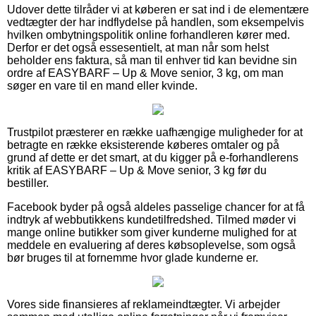
Udover dette tilråder vi at køberen er sat ind i de elementære
vedtægter der har indflydelse på handlen, som eksempelvis
hvilken ombytningspolitik online forhandleren kører med.
Derfor er det også essesentielt, at man når som helst
beholder ens faktura, så man til enhver tid kan bevidne sin
ordre af EASYBARF – Up & Move senior, 3 kg, om man
søger en vare til en mand eller kvinde.
Trustpilot præsterer en række uafhængige muligheder for at
betragte en række eksisterende køberes omtaler og på
grund af dette er det smart, at du kigger på e-forhandlerens
kritik af EASYBARF – Up & Move senior, 3 kg før du
bestiller.
Facebook byder på også aldeles passelige chancer for at få
indtryk af webbutikkens kundetilfredshed. Tilmed møder vi
mange online butikker som giver kunderne mulighed for at
meddele en evaluering af deres købsoplevelse, som også
bør bruges til at fornemme hvor glade kunderne er.
Vores side finansieres af reklameindtægter. Vi arbejder