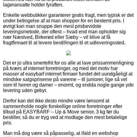
lageransatte holder fyraften.
Enkelte webbutikker garanterer gratis fragt, men typisk er det
under betingelse af at man shopper for en bestemt pris. I
øvrigt kan man snuppe den mest prisbevidste
leveringsmetode, der oftest – hvad end man opholder sig
nær Næstved, Birkerød eller Sæby – vil blive at få
fragtfirmaet til at levere bestillingen til et udleveringssted.
Det er jo ultra smertefrit for os alle at lave prissammenligning
på tværs af internet forretninger, og med det motiv har
masser af easybarf internet firmaer fundet det uundgåeligt at
mindske salgspriserne på varerne – til juniorer, lige så vel
som til herrer og damer – enormt, og endda nogle gange yde
levering uden gebyr.
Derfor kan det ikke desto mindre være lønsomt at
sammenholde nogle forskellige online forretninger efter
tilbud på EASYBARF – Up & Move senior, 3 kg før du
bestiller, så du er tryg ved at modtage den mest betalelige
pris.
Man må dog være så påpasselig, at ifald en webshop