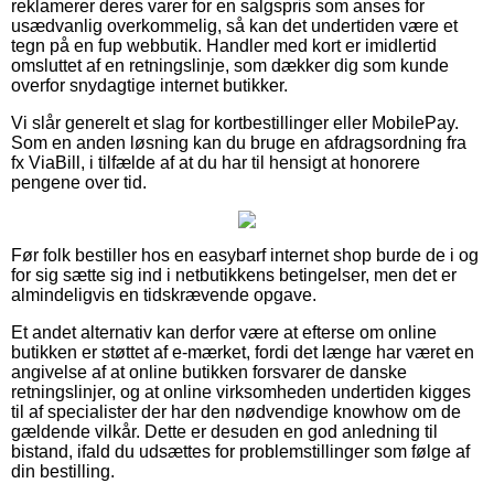
reklamerer deres varer for en salgspris som anses for
usædvanlig overkommelig, så kan det undertiden være et
tegn på en fup webbutik. Handler med kort er imidlertid
omsluttet af en retningslinje, som dækker dig som kunde
overfor snydagtige internet butikker.
Vi slår generelt et slag for kortbestillinger eller MobilePay.
Som en anden løsning kan du bruge en afdragsordning fra
fx ViaBill, i tilfælde af at du har til hensigt at honorere
pengene over tid.
Før folk bestiller hos en easybarf internet shop burde de i og
for sig sætte sig ind i netbutikkens betingelser, men det er
almindeligvis en tidskrævende opgave.
Et andet alternativ kan derfor være at efterse om online
butikken er støttet af e-mærket, fordi det længe har været en
angivelse af at online butikken forsvarer de danske
retningslinjer, og at online virksomheden undertiden kigges
til af specialister der har den nødvendige knowhow om de
gældende vilkår. Dette er desuden en god anledning til
bistand, ifald du udsættes for problemstillinger som følge af
din bestilling.