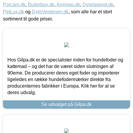
Porcani.dk
,
Bullerbox.dk
,
Animigo.dk
,
Dyrelageret.dk
,
PetLux.dk
og
DyreVerdenen.dk
, som alle har et stort
sortiment til gode priser.
Hos Gilpa.dk er de specialister inden for hundefoder og
kattemad – og det har de været siden slutningen af
90erne. De producerer deres eget foder og importerer
ligeledes en række hundefodermærker direkte fra
producenternes fabrikker i Europa. Klik her for at se
deres udvalg.
Se udvalget på Gilpa.dk