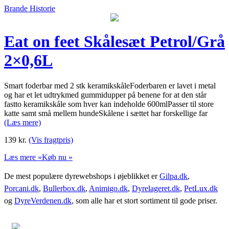
Brande Historie
Eat on feet Skålesæt Petrol/Grå
2×0,6L
Smart foderbar med 2 stk keramikskåleFoderbaren er lavet i metal
og har et let udtrykmed gummidupper på benene for at den står
fastto keramikskåle som hver kan indeholde 600mlPasser til store
katte samt små mellem hundeSkålene i sættet har forskellige far
(Læs mere)
139
kr.
(Vis fragtpris)
Læs mere »
Køb nu »
De mest populære dyrewebshops i øjeblikket er
Gilpa.dk
,
Porcani.dk
,
Bullerbox.dk
,
Animigo.dk
,
Dyrelageret.dk
,
PetLux.dk
og
DyreVerdenen.dk
, som alle har et stort sortiment til gode priser.