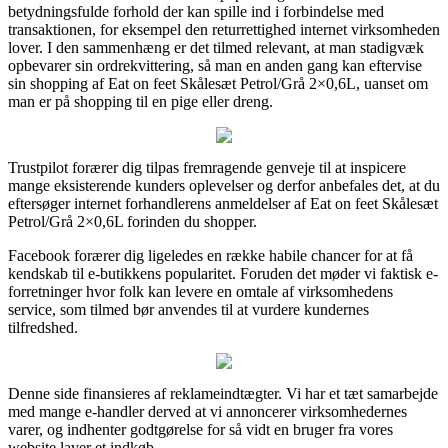
betydningsfulde forhold der kan spille ind i forbindelse med
transaktionen, for eksempel den returrettighed internet virksomheden
lover. I den sammenhæng er det tilmed relevant, at man stadigvæk
opbevarer sin ordrekvittering, så man en anden gang kan eftervise
sin shopping af Eat on feet Skålesæt Petrol/Grå 2×0,6L, uanset om
man er på shopping til en pige eller dreng.
Trustpilot forærer dig tilpas fremragende genveje til at inspicere
mange eksisterende kunders oplevelser og derfor anbefales det, at du
eftersøger internet forhandlerens anmeldelser af Eat on feet Skålesæt
Petrol/Grå 2×0,6L forinden du shopper.
Facebook forærer dig ligeledes en række habile chancer for at få
kendskab til e-butikkens popularitet. Foruden det møder vi faktisk e-
forretninger hvor folk kan levere en omtale af virksomhedens
service, som tilmed bør anvendes til at vurdere kundernes
tilfredshed.
Denne side finansieres af reklameindtægter. Vi har et tæt samarbejde
med mange e-handler derved at vi annoncerer virksomhedernes
varer, og indhenter godtgørelse for så vidt en bruger fra vores
website laver et indkøb.