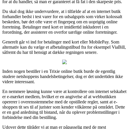
for at du handler, så man er garanteret at få fat i den skarpeste pris.
Du skal dog ikke undervurdere, at i tilfælde af at en internet butik
forhandler bedst i test varer for en udsalgspris som virker kolossalt
beskeden, bør det ofte være et fingerpeg om en uoprigtig online
forretning. Betalinger med kort er imidlertid inkluderet i en
forordning, der assisterer en overfor uærlige online forretninger.
Generelt går vi ind for betalinger med kort eller MobilePay. Som
alternativ kan du vælge et afbetalingstilbud fra for eksempel ViaBill,
såfremt du har til hensigt at dække regningen senere.
Inden nogen bestiller i en Trixie online butik burde de egentlig
studere netshoppens handelsbetingelser, dog er det undertiden ikke
videre interessant.
En nemmere løsning kunne være at kontrollere om internet selskabet
er e-mærket medlem, hvilket er en angivelse af at webbutikken
opererer i overensstemmelse med de opstillede regler, samt at e-
shoppen tit ses til af jurister som kender vilkårene på området. Dette
er en god anledning til bistand, når du oplever problemstillinger i
forbindelse med din bestilling.
Udover dette tilråder vi at man er påpasselig med de mest