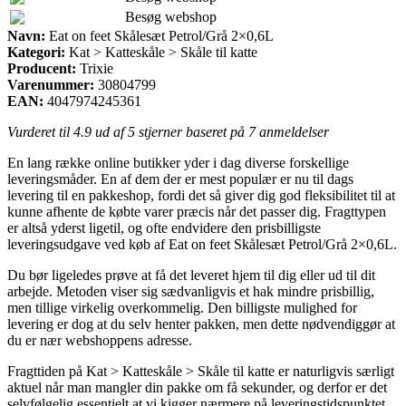
Besøg webshop
Navn:
Eat on feet Skålesæt Petrol/Grå 2×0,6L
Kategori:
Kat > Katteskåle > Skåle til katte
Producent:
Trixie
Varenummer:
30804799
EAN:
4047974245361
Vurderet til
4.9
ud af 5 stjerner baseret på
7
anmeldelser
En lang række online butikker yder i dag diverse forskellige
leveringsmåder. En af dem der er mest populær er nu til dags
levering til en pakkeshop, fordi det så giver dig god fleksibilitet til at
kunne afhente de købte varer præcis når det passer dig. Fragttypen
er altså yderst ligetil, og ofte endvidere den prisbilligste
leveringsudgave ved køb af Eat on feet Skålesæt Petrol/Grå 2×0,6L.
Du bør ligeledes prøve at få det leveret hjem til dig eller ud til dit
arbejde. Metoden viser sig sædvanligvis et hak mindre prisbillig,
men tillige virkelig overkommelig. Den billigste mulighed for
levering er dog at du selv henter pakken, men dette nødvendiggør at
du er nær webshoppens adresse.
Fragttiden på Kat > Katteskåle > Skåle til katte er naturligvis særligt
aktuel når man mangler din pakke om få sekunder, og derfor er det
selvfølgelig essentielt at vi kigger nærmere på leveringstidspunktet