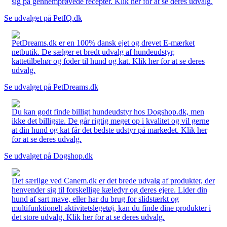
sig på gennemprøvede recepter. Klik her for at se deres udvalg.
Se udvalget på PetIQ.dk
PetDreams.dk er en 100% dansk ejet og drevet E-mærket
netbutik. De sælger et bredt udvalg af hundeudstyr,
kattetilbehør og foder til hund og kat. Klik her for at se deres
udvalg.
Se udvalget på PetDreams.dk
Du kan godt finde billigt hundeudstyr hos Dogshop.dk, men
ikke det billigste. De går rigtig meget op i kvalitet og vil gerne
at din hund og kat får det bedste udstyr på markedet. Klik her
for at se deres udvalg.
Se udvalget på Dogshop.dk
Det særlige ved Canem.dk er det brede udvalg af produkter, der
henvender sig til forskellige kæledyr og deres ejere. Lider din
hund af sart mave, eller har du brug for slidstærkt og
multifunktionelt aktivitetslegetøj, kan du finde dine produkter i
det store udvalg. Klik her for at se deres udvalg.