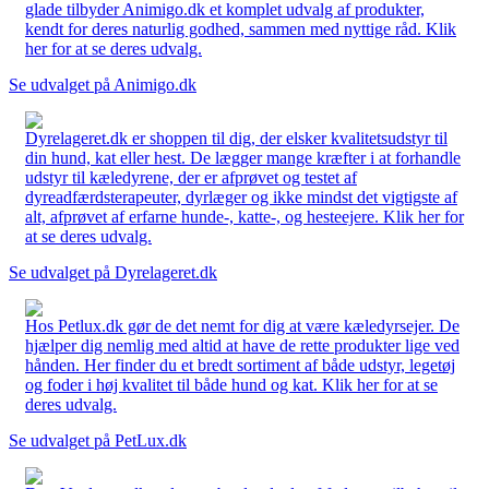
glade tilbyder Animigo.dk et komplet udvalg af produkter,
kendt for deres naturlig godhed, sammen med nyttige råd. Klik
her for at se deres udvalg.
Se udvalget på Animigo.dk
Dyrelageret.dk er shoppen til dig, der elsker kvalitetsudstyr til
din hund, kat eller hest. De lægger mange kræfter i at forhandle
udstyr til kæledyrene, der er afprøvet og testet af
dyreadfærdsterapeuter, dyrlæger og ikke mindst det vigtigste af
alt, afprøvet af erfarne hunde-, katte-, og hesteejere. Klik her for
at se deres udvalg.
Se udvalget på Dyrelageret.dk
Hos Petlux.dk gør de det nemt for dig at være kæledyrsejer. De
hjælper dig nemlig med altid at have de rette produkter lige ved
hånden. Her finder du et bredt sortiment af både udstyr, legetøj
og foder i høj kvalitet til både hund og kat. Klik her for at se
deres udvalg.
Se udvalget på PetLux.dk