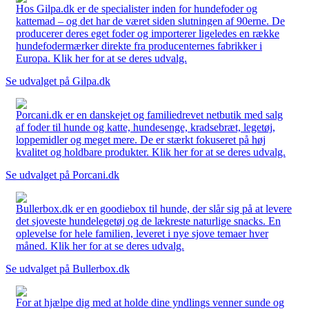
Hos Gilpa.dk er de specialister inden for hundefoder og
kattemad – og det har de været siden slutningen af 90erne. De
producerer deres eget foder og importerer ligeledes en række
hundefodermærker direkte fra producenternes fabrikker i
Europa. Klik her for at se deres udvalg.
Se udvalget på Gilpa.dk
Porcani.dk er en danskejet og familiedrevet netbutik med salg
af foder til hunde og katte, hundesenge, kradsebræt, legetøj,
loppemidler og meget mere. De er stærkt fokuseret på høj
kvalitet og holdbare produkter. Klik her for at se deres udvalg.
Se udvalget på Porcani.dk
Bullerbox.dk er en goodiebox til hunde, der slår sig på at levere
det sjoveste hundelegetøj og de lækreste naturlige snacks. En
oplevelse for hele familien, leveret i nye sjove temaer hver
måned. Klik her for at se deres udvalg.
Se udvalget på Bullerbox.dk
For at hjælpe dig med at holde dine yndlings venner sunde og