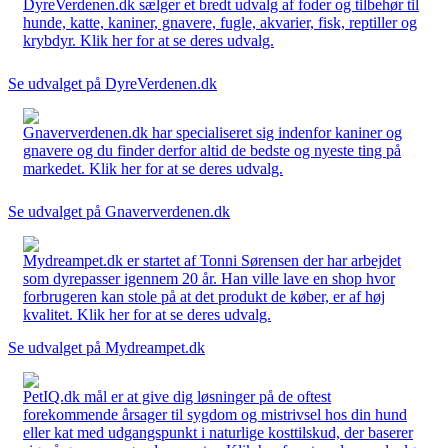
DyreVerdenen.dk sælger et bredt udvalg af foder og tilbehør til
hunde, katte, kaniner, gnavere, fugle, akvarier, fisk, reptiller og
krybdyr. Klik her for at se deres udvalg.
Se udvalget på DyreVerdenen.dk
Gnaververdenen.dk har specialiseret sig indenfor kaniner og
gnavere og du finder derfor altid de bedste og nyeste ting på
markedet. Klik her for at se deres udvalg.
Se udvalget på Gnaververdenen.dk
Mydreampet.dk er startet af Tonni Sørensen der har arbejdet
som dyrepasser igennem 20 år. Han ville lave en shop hvor
forbrugeren kan stole på at det produkt de køber, er af høj
kvalitet. Klik her for at se deres udvalg.
Se udvalget på Mydreampet.dk
PetIQ.dk mål er at give dig løsninger på de oftest
forekommende årsager til sygdom og mistrivsel hos din hund
eller kat med udgangspunkt i naturlige kosttilskud, der baserer