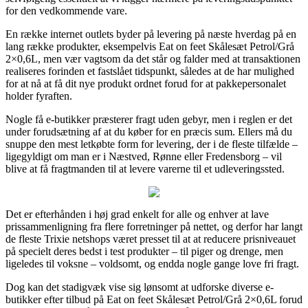
for den vedkommende vare.
En række internet outlets byder på levering på næste hverdag på en
lang række produkter, eksempelvis Eat on feet Skålesæt Petrol/Grå
2×0,6L, men vær vagtsom da det står og falder med at transaktionen
realiseres forinden et fastslået tidspunkt, således at de har mulighed
for at nå at få dit nye produkt ordnet forud for at pakkepersonalet
holder fyraften.
Nogle få e-butikker præsterer fragt uden gebyr, men i reglen er det
under forudsætning af at du køber for en præcis sum. Ellers må du
snuppe den mest letkøbte form for levering, der i de fleste tilfælde –
ligegyldigt om man er i Næstved, Rønne eller Fredensborg – vil
blive at få fragtmanden til at levere varerne til et udleveringssted.
Det er efterhånden i høj grad enkelt for alle og enhver at lave
prissammenligning fra flere forretninger på nettet, og derfor har langt
de fleste Trixie netshops været presset til at at reducere prisniveauet
på specielt deres bedst i test produkter – til piger og drenge, men
ligeledes til voksne – voldsomt, og endda nogle gange love fri fragt.
Dog kan det stadigvæk vise sig lønsomt at udforske diverse e-
butikker efter tilbud på Eat on feet Skålesæt Petrol/Grå 2×0,6L forud