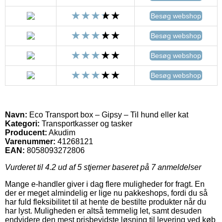
Besøg webshop
Besøg webshop
Besøg webshop
Besøg webshop
Navn:
Eco Transport box – Gipsy – Til hund eller kat
Kategori:
Transportkasser og tasker
Producent:
Akudim
Varenummer:
41268121
EAN:
8058093272806
Vurderet til
4.2
ud af 5 stjerner baseret på
7
anmeldelser
Mange e-handler giver i dag flere muligheder for fragt. En
der er meget almindelig er lige nu pakkeshops, fordi du så
har fuld fleksibilitet til at hente de bestilte produkter når du
har lyst. Muligheden er altså temmelig let, samt desuden
endvidere den mest prisbevidste løsning til levering ved køb