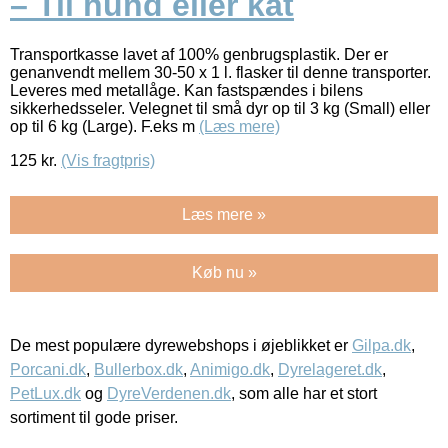
– Til hund eller kat
Transportkasse lavet af 100% genbrugsplastik. Der er
genanvendt mellem 30-50 x 1 l. flasker til denne transporter.
Leveres med metallåge. Kan fastspændes i bilens
sikkerhedsseler. Velegnet til små dyr op til 3 kg (Small) eller
op til 6 kg (Large). F.eks m
(Læs mere)
125
kr.
(Vis fragtpris)
Læs mere »
Køb nu »
De mest populære dyrewebshops i øjeblikket er
Gilpa.dk
,
Porcani.dk
,
Bullerbox.dk
,
Animigo.dk
,
Dyrelageret.dk
,
PetLux.dk
og
DyreVerdenen.dk
, som alle har et stort
sortiment til gode priser.