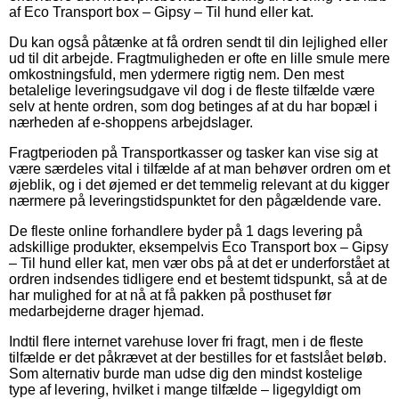
af Eco Transport box – Gipsy – Til hund eller kat.
Du kan også påtænke at få ordren sendt til din lejlighed eller
ud til dit arbejde. Fragtmuligheden er ofte en lille smule mere
omkostningsfuld, men ydermere rigtig nem. Den mest
betalelige leveringsudgave vil dog i de fleste tilfælde være
selv at hente ordren, som dog betinges af at du har bopæl i
nærheden af e-shoppens arbejdslager.
Fragtperioden på Transportkasser og tasker kan vise sig at
være særdeles vital i tilfælde af at man behøver ordren om et
øjeblik, og i det øjemed er det temmelig relevant at du kigger
nærmere på leveringstidspunktet for den pågældende vare.
De fleste online forhandlere byder på 1 dags levering på
adskillige produkter, eksempelvis Eco Transport box – Gipsy
– Til hund eller kat, men vær obs på at det er underforstået at
ordren indsendes tidligere end et bestemt tidspunkt, så at de
har mulighed for at nå at få pakken på posthuset før
medarbejderne drager hjemad.
Indtil flere internet varehuse lover fri fragt, men i de fleste
tilfælde er det påkrævet at der bestilles for et fastslået beløb.
Som alternativ burde man udse dig den mindst kostelige
type af levering, hvilket i mange tilfælde – ligegyldigt om