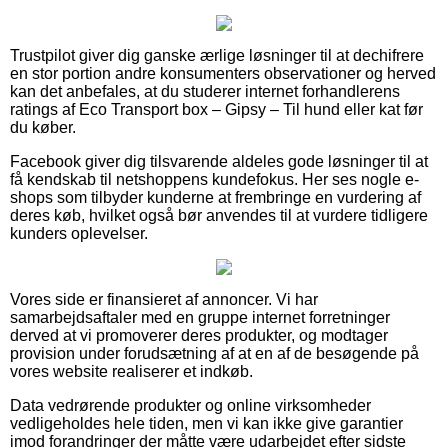
Trustpilot giver dig ganske ærlige løsninger til at dechifrere
en stor portion andre konsumenters observationer og herved
kan det anbefales, at du studerer internet forhandlerens
ratings af Eco Transport box – Gipsy – Til hund eller kat før
du køber.
Facebook giver dig tilsvarende aldeles gode løsninger til at
få kendskab til netshoppens kundefokus. Her ses nogle e-
shops som tilbyder kunderne at frembringe en vurdering af
deres køb, hvilket også bør anvendes til at vurdere tidligere
kunders oplevelser.
Vores side er finansieret af annoncer. Vi har
samarbejdsaftaler med en gruppe internet forretninger
derved at vi promoverer deres produkter, og modtager
provision under forudsætning af at en af de besøgende på
vores website realiserer et indkøb.
Data vedrørende produkter og online virksomheder
vedligeholdes hele tiden, men vi kan ikke give garantier
imod forandringer der måtte være udarbejdet efter sidste