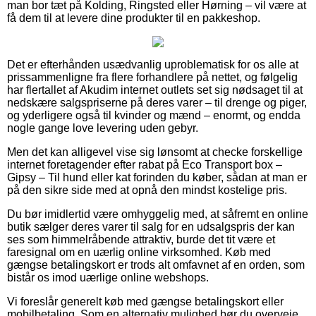
man bor tæt på Kolding, Ringsted eller Hørning – vil være at
få dem til at levere dine produkter til en pakkeshop.
Det er efterhånden usædvanlig uproblematisk for os alle at
prissammenligne fra flere forhandlere på nettet, og følgelig
har flertallet af Akudim internet outlets set sig nødsaget til at
nedskære salgspriserne på deres varer – til drenge og piger,
og yderligere også til kvinder og mænd – enormt, og endda
nogle gange love levering uden gebyr.
Men det kan alligevel vise sig lønsomt at checke forskellige
internet foretagender efter rabat på Eco Transport box –
Gipsy – Til hund eller kat forinden du køber, sådan at man er
på den sikre side med at opnå den mindst kostelige pris.
Du bør imidlertid være omhyggelig med, at såfremt en online
butik sælger deres varer til salg for en udsalgspris der kan
ses som himmelråbende attraktiv, burde det tit være et
faresignal om en uærlig online virksomhed. Køb med
gængse betalingskort er trods alt omfavnet af en orden, som
bistår os imod uærlige online webshops.
Vi foreslår generelt køb med gængse betalingskort eller
mobilbetaling. Som en alternativ mulighed bør du overveje