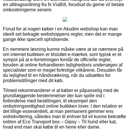
en afdragsordning fra fx ViaBill, forudsat du gerne vil betale
omkostningerne senere.
Forud for at nogen køber i en Akudim webshop kan man
ideelt set betragte webshoppens regler, men det er mange
gange ikke specielt ophidsende.
En nemmere løsning kunne måske være at se nærmere på
om internet butikken er tilsluttet e-mærket, som typisk er et
sympol på at e-forretningen forstår de officielle regler,
foruden at online forhandleren lejlighedsvis undersøges af
specialister som er meget fortrolige vilkårene. Desuden får
du lejlighed til en håndsrækning, når du udsættes for
problemstillinger med dit køb.
Tilmed rekommanderer vi at køber er påpasselig med de
grundlæggende bestemmelser der kan spille ind i
forbindelse med bestillingen, til eksempel den
ombytningsrettighed online butikken lover. I den relation er
det tillige essesentielt, at man permanent gemmer ens
ordrekvittering, således man til enhver tid vil kunne bekræfte
ordren af Eco Transport box – Gipsy – Til hund eller kat,
hvad end man skal købe til en herre eller dame.