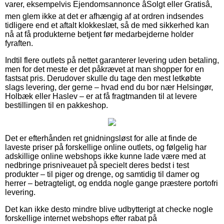
varer, eksempelvis Ejendomsannonce âSolgt eller Gratisâ,
men glem ikke at det er afhængig af at ordren indsendes
tidligere end et aftalt klokkeslæt, så de med sikkerhed kan
nå at få produkterne betjent før medarbejderne holder
fyraften.
Indtil flere outlets på nettet garanterer levering uden betaling,
men for det meste er det påkrævet at man shopper for en
fastsat pris. Derudover skulle du tage den mest letkøbte
slags levering, der gerne – hvad end du bor nær Helsingør,
Holbæk eller Haslev – er at få fragtmanden til at levere
bestillingen til en pakkeshop.
Det er efterhånden ret gnidningsløst for alle at finde de
laveste priser på forskellige online outlets, og følgelig har
adskillige online webshops ikke kunne lade være med at
nedbringe prisniveauet på specielt deres bedst i test
produkter – til piger og drenge, og samtidig til damer og
herrer – betragteligt, og endda nogle gange præstere portofri
levering.
Det kan ikke desto mindre blive udbytterigt at checke nogle
forskellige internet webshops efter rabat på