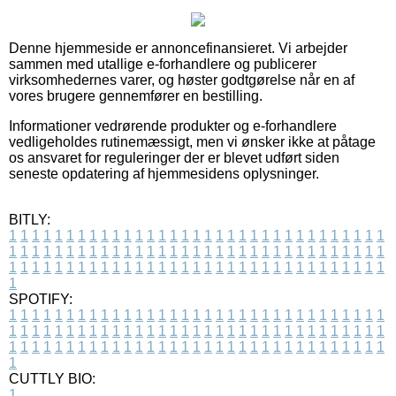
Denne hjemmeside er annoncefinansieret. Vi arbejder
sammen med utallige e-forhandlere og publicerer
virksomhedernes varer, og høster godtgørelse når en af
vores brugere gennemfører en bestilling.
Informationer vedrørende produkter og e-forhandlere
vedligeholdes rutinemæssigt, men vi ønsker ikke at påtage
os ansvaret for reguleringer der er blevet udført siden
seneste opdatering af hjemmesidens oplysninger.
BITLY:
1
1
1
1
1
1
1
1
1
1
1
1
1
1
1
1
1
1
1
1
1
1
1
1
1
1
1
1
1
1
1
1
1
1
1
1
1
1
1
1
1
1
1
1
1
1
1
1
1
1
1
1
1
1
1
1
1
1
1
1
1
1
1
1
1
1
1
1
1
1
1
1
1
1
1
1
1
1
1
1
1
1
1
1
1
1
1
1
1
1
1
1
1
1
1
1
1
1
1
1
SPOTIFY:
1
1
1
1
1
1
1
1
1
1
1
1
1
1
1
1
1
1
1
1
1
1
1
1
1
1
1
1
1
1
1
1
1
1
1
1
1
1
1
1
1
1
1
1
1
1
1
1
1
1
1
1
1
1
1
1
1
1
1
1
1
1
1
1
1
1
1
1
1
1
1
1
1
1
1
1
1
1
1
1
1
1
1
1
1
1
1
1
1
1
1
1
1
1
1
1
1
1
1
1
CUTTLY BIO:
1