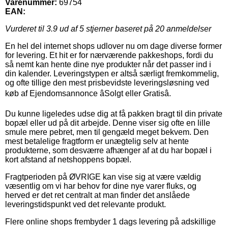
Varenummer:
69754
EAN:
Vurderet til
3.9
ud af 5 stjerner baseret på
20
anmeldelser
En hel del internet shops udlover nu om dage diverse former
for levering. Et hit er for nærværende pakkeshops, fordi du
så nemt kan hente dine nye produkter når det passer ind i
din kalender. Leveringstypen er altså særligt fremkommelig,
og ofte tillige den mest prisbevidste leveringsløsning ved
køb af Ejendomsannonce âSolgt eller Gratisâ.
Du kunne ligeledes udse dig at få pakken bragt til din private
bopæl eller ud på dit arbejde. Denne viser sig ofte en lille
smule mere pebret, men til gengæld meget bekvem. Den
mest betalelige fragtform er unægtelig selv at hente
produkterne, som desværre afhænger af at du har bopæl i
kort afstand af netshoppens bopæl.
Fragtperioden på ØVRIGE kan vise sig at være vældig
væsentlig om vi har behov for dine nye varer fluks, og
herved er det ret centralt at man finder det anslåede
leveringstidspunkt ved det relevante produkt.
Flere online shops frembyder 1 dags levering på adskillige