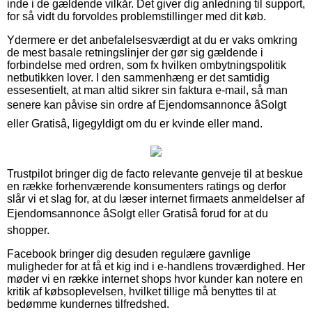
inde i de gældende vilkår. Det giver dig anledning til support,
for så vidt du forvoldes problemstillinger med dit køb.
Ydermere er det anbefalelsesværdigt at du er vaks omkring
de mest basale retningslinjer der gør sig gældende i
forbindelse med ordren, som fx hvilken ombytningspolitik
netbutikken lover. I den sammenhæng er det samtidig
essesentielt, at man altid sikrer sin faktura e-mail, så man
senere kan påvise sin ordre af Ejendomsannonce âSolgt
eller Gratisâ, ligegyldigt om du er kvinde eller mand.
Trustpilot bringer dig de facto relevante genveje til at beskue
en række forhenværende konsumenters ratings og derfor
slår vi et slag for, at du læser internet firmaets anmeldelser af
Ejendomsannonce âSolgt eller Gratisâ forud for at du
shopper.
Facebook bringer dig desuden regulære gavnlige
muligheder for at få et kig ind i e-handlens troværdighed. Her
møder vi en række internet shops hvor kunder kan notere en
kritik af købsoplevelsen, hvilket tillige må benyttes til at
bedømme kundernes tilfredshed.