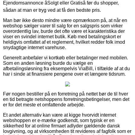
Ejendomsannonce âSolgt eller Gratisâ før du shopper,
sådan at man er tryg ved at få den bedste pris.
Man bør ikke desto mindre være opmærksom på, at når en
webshop sælger varer til salg for en salgspris som virker
overordentlig lav, burde det ofte være et karakteristika der
viser en svindel internet butik. Køb med betalingskort er
heldigvis omfattet af et reglement, hvilket redder folk imod
snydagtige internet varehuse.
Generelt anbefaler vi kortkøb eller betalinger med mobilen.
Som en anden løsning burde du vælge en
afbetalingsløsning fra eksempelvis ViaBill, i tilfælde af at du
har i sinde at finansiere pengene over et længere tidsrum.
Før nogen bestiller på en forretning på nettet bør de til hver
en tid betragte netshoppens forretningsbetingelser, men det
er for det meste et omfattende arbejde.
Et andet alternativ kan være at kigge hvorvidt internet
webshoppen er e-mærke godkendt, som typisk er en
sikkerhed for at online firmaet adlyder gældende dansk
lovgivning, og at virksomheden tit revideres af fagfolk som er