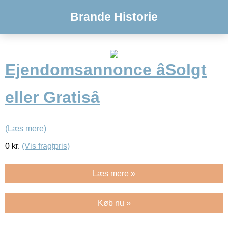
Brande Historie
Ejendomsannonce âSolgt
eller Gratisâ
(Læs mere)
0
kr.
(Vis fragtpris)
Læs mere »
Køb nu »