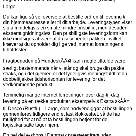
Large.
Du kan lige så vel overveje at bestille ordren til levering til
din hjemmeadresse eller til dit arbejde. Leveringstypen viser
sig almindeligvis en smule mindre prisbillig, men desuden
ekstremt gnidningsløs. Den prisbilligste leveringsform kan
ikke modsiges at være at du selv henter pakken, hvilket
kræver at du opholder dig lige ved internet forretningens
tilholdssted.
Fragtperioden på HundeskÃÂ¥l kan i nogle tilfælde være
særligt bestemmende når vi står og skal bruge din pakke
straks, og i det øjemed er det tydeligvis meningsfuldt at du
dobbelttjekker tidshorisonten for levering for det
vedkommende produkt.
Temmelig mange internet forretninger lover dag-til-dag
levering på en række produkter, eksempelvis Ekstra skÃÂ¥l
til Desco (Rustfri) – Large, som nødvendiggør at bestillingen
gennemføres tidligere end et fast klokkeslæt, så de har
mulighed for at nå at få bestillingen betjent før de
logistikansatte tager hjem.
En hel del e-shops i Danmark præsterer fragt uden