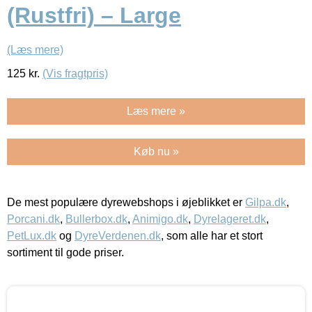
(Rustfri) – Large
(Læs mere)
125
kr.
(Vis fragtpris)
Læs mere »
Køb nu »
De mest populære dyrewebshops i øjeblikket er
Gilpa.dk
,
Porcani.dk
,
Bullerbox.dk
,
Animigo.dk
,
Dyrelageret.dk
,
PetLux.dk
og
DyreVerdenen.dk
, som alle har et stort
sortiment til gode priser.