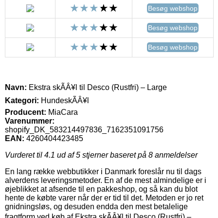
Besøg webshop
Besøg webshop
Besøg webshop
Navn:
Ekstra skÃÂ¥l til Desco (Rustfri) – Large
Kategori:
HundeskÃÂ¥l
Producent:
MiaCara
Varenummer:
shopify_DK_583214497836_7162351091756
EAN:
4260404423485
Vurderet til
4.1
ud af 5 stjerner baseret på
8
anmeldelser
En lang række webbutikker i Danmark foreslår nu til dags
alverdens leveringsmetoder. En af de mest almindelige er i
øjeblikket at afsende til en pakkeshop, og så kan du blot
hente de købte varer når der er tid til det. Metoden er jo ret
gnidningsløs, og desuden endda den mest betalelige
fragtform ved køb af Ekstra skÃÂ¥l til Desco (Rustfri) –