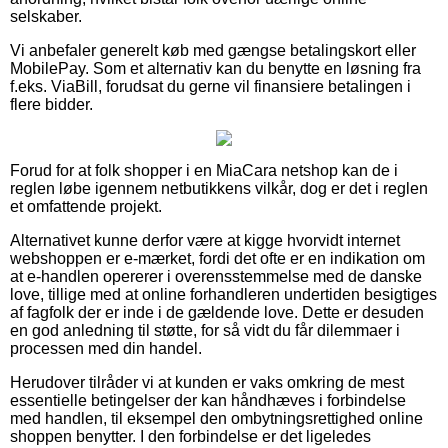
selskaber.
Vi anbefaler generelt køb med gængse betalingskort eller
MobilePay. Som et alternativ kan du benytte en løsning fra
f.eks. ViaBill, forudsat du gerne vil finansiere betalingen i
flere bidder.
Forud for at folk shopper i en MiaCara netshop kan de i
reglen løbe igennem netbutikkens vilkår, dog er det i reglen
et omfattende projekt.
Alternativet kunne derfor være at kigge hvorvidt internet
webshoppen er e-mærket, fordi det ofte er en indikation om
at e-handlen opererer i overensstemmelse med de danske
love, tillige med at online forhandleren undertiden besigtiges
af fagfolk der er inde i de gældende love. Dette er desuden
en god anledning til støtte, for så vidt du får dilemmaer i
processen med din handel.
Herudover tilråder vi at kunden er vaks omkring de mest
essentielle betingelser der kan håndhæves i forbindelse
med handlen, til eksempel den ombytningsrettighed online
shoppen benytter. I den forbindelse er det ligeledes