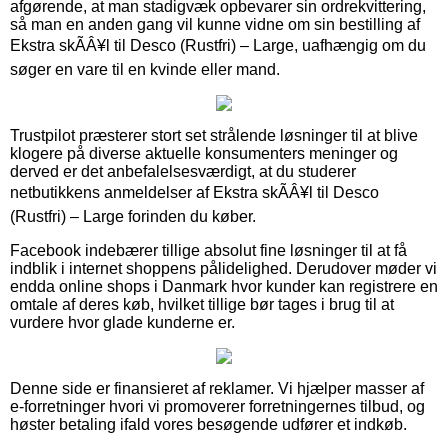
afgørende, at man stadigvæk opbevarer sin ordrekvittering,
så man en anden gang vil kunne vidne om sin bestilling af
Ekstra skÃÂ¥l til Desco (Rustfri) – Large, uafhængig om du
søger en vare til en kvinde eller mand.
Trustpilot præsterer stort set strålende løsninger til at blive
klogere på diverse aktuelle konsumenters meninger og
derved er det anbefalelsesværdigt, at du studerer
netbutikkens anmeldelser af Ekstra skÃÂ¥l til Desco
(Rustfri) – Large forinden du køber.
Facebook indebærer tillige absolut fine løsninger til at få
indblik i internet shoppens pålidelighed. Derudover møder vi
endda online shops i Danmark hvor kunder kan registrere en
omtale af deres køb, hvilket tillige bør tages i brug til at
vurdere hvor glade kunderne er.
Denne side er finansieret af reklamer. Vi hjælper masser af
e-forretninger hvori vi promoverer forretningernes tilbud, og
høster betaling ifald vores besøgende udfører et indkøb.