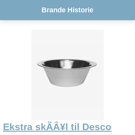
Brande Historie
Ekstra skÃÂ¥l til Desco