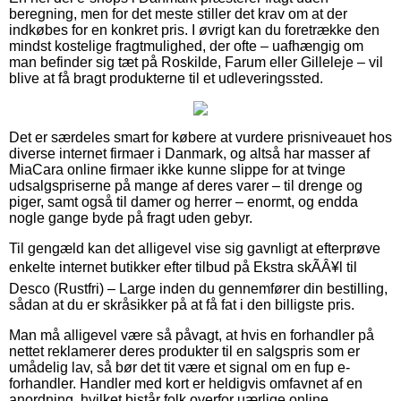
beregning, men for det meste stiller det krav om at der
indkøbes for en konkret pris. I øvrigt kan du foretrække den
mindst kostelige fragtmulighed, der ofte – uafhængig om
man befinder sig tæt på Roskilde, Farum eller Gilleleje – vil
blive at få bragt produkterne til et udleveringssted.
Det er særdeles smart for købere at vurdere prisniveauet hos
diverse internet firmaer i Danmark, og altså har masser af
MiaCara online firmaer ikke kunne slippe for at tvinge
udsalgspriserne på mange af deres varer – til drenge og
piger, samt også til damer og herrer – enormt, og endda
nogle gange byde på fragt uden gebyr.
Til gengæld kan det alligevel vise sig gavnligt at efterprøve
enkelte internet butikker efter tilbud på Ekstra skÃÂ¥l til
Desco (Rustfri) – Large inden du gennemfører din bestilling,
sådan at du er skråsikker på at få fat i den billigste pris.
Man må alligevel være så påvagt, at hvis en forhandler på
nettet reklamerer deres produkter til en salgspris som er
umådelig lav, så bør det tit være et signal om en fup e-
forhandler. Handler med kort er heldigvis omfavnet af en
anordning, hvilket bistår folk overfor uærlige online