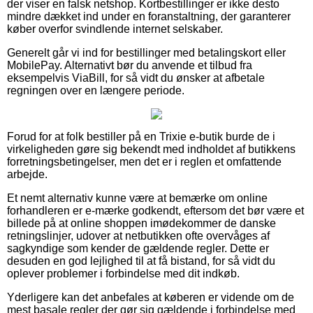
der viser en falsk netshop. Kortbestillinger er ikke desto
mindre dækket ind under en foranstaltning, der garanterer
køber overfor svindlende internet selskaber.
Generelt går vi ind for bestillinger med betalingskort eller
MobilePay. Alternativt bør du anvende et tilbud fra
eksempelvis ViaBill, for så vidt du ønsker at afbetale
regningen over en længere periode.
Forud for at folk bestiller på en Trixie e-butik burde de i
virkeligheden gøre sig bekendt med indholdet af butikkens
forretningsbetingelser, men det er i reglen et omfattende
arbejde.
Et nemt alternativ kunne være at bemærke om online
forhandleren er e-mærke godkendt, eftersom det bør være et
billede på at online shoppen imødekommer de danske
retningslinjer, udover at netbutikken ofte overvåges af
sagkyndige som kender de gældende regler. Dette er
desuden en god lejlighed til at få bistand, for så vidt du
oplever problemer i forbindelse med dit indkøb.
Yderligere kan det anbefales at køberen er vidende om de
mest basale regler der gør sig gældende i forbindelse med