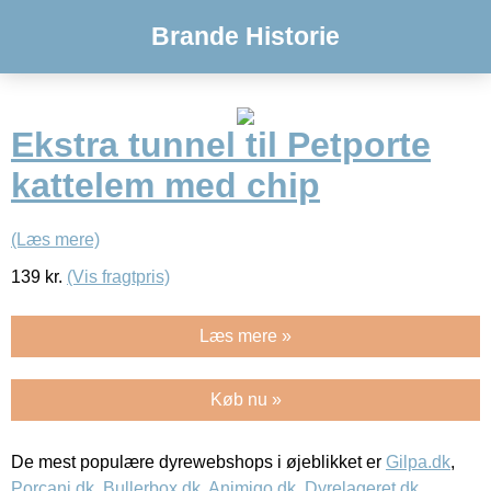
Brande Historie
Ekstra tunnel til Petporte
kattelem med chip
(Læs mere)
139
kr.
(Vis fragtpris)
Læs mere »
Køb nu »
De mest populære dyrewebshops i øjeblikket er
Gilpa.dk
,
Porcani.dk
,
Bullerbox.dk
,
Animigo.dk
,
Dyrelageret.dk
,