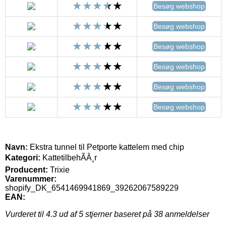
Besøg webshop
Besøg webshop
Besøg webshop
Besøg webshop
Besøg webshop
Besøg webshop
Navn:
Ekstra tunnel til Petporte kattelem med chip
Kategori:
KattetilbehÃÂ¸r
Producent:
Trixie
Varenummer:
shopify_DK_6541469941869_39262067589229
EAN:
Vurderet til
4.3
ud af 5 stjerner baseret på
38
anmeldelser