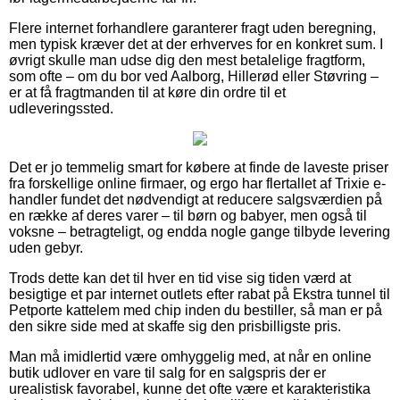
Flere internet forhandlere garanterer fragt uden beregning,
men typisk kræver det at der erhverves for en konkret sum. I
øvrigt skulle man udse dig den mest betalelige fragtform,
som ofte – om du bor ved Aalborg, Hillerød eller Støvring –
er at få fragtmanden til at køre din ordre til et
udleveringssted.
Det er jo temmelig smart for købere at finde de laveste priser
fra forskellige online firmaer, og ergo har flertallet af Trixie e-
handler fundet det nødvendigt at reducere salgsværdien på
en række af deres varer – til børn og babyer, men også til
voksne – betragteligt, og endda nogle gange tilbyde levering
uden gebyr.
Trods dette kan det til hver en tid vise sig tiden værd at
besigtige et par internet outlets efter rabat på Ekstra tunnel til
Petporte kattelem med chip inden du bestiller, så man er på
den sikre side med at skaffe sig den prisbilligste pris.
Man må imidlertid være omhyggelig med, at når en online
butik udlover en vare til salg for en salgspris der er
urealistisk favorabel, kunne det ofte være et karakteristika