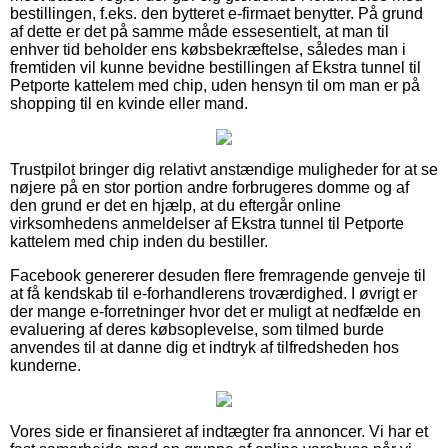
bestillingen, f.eks. den bytteret e-firmaet benytter. På grund
af dette er det på samme måde essesentielt, at man til
enhver tid beholder ens købsbekræftelse, således man i
fremtiden vil kunne bevidne bestillingen af Ekstra tunnel til
Petporte kattelem med chip, uden hensyn til om man er på
shopping til en kvinde eller mand.
Trustpilot bringer dig relativt anstændige muligheder for at se
nøjere på en stor portion andre forbrugeres domme og af
den grund er det en hjælp, at du eftergår online
virksomhedens anmeldelser af Ekstra tunnel til Petporte
kattelem med chip inden du bestiller.
Facebook genererer desuden flere fremragende genveje til
at få kendskab til e-forhandlerens troværdighed. I øvrigt er
der mange e-forretninger hvor det er muligt at nedfælde en
evaluering af deres købsoplevelse, som tilmed burde
anvendes til at danne dig et indtryk af tilfredsheden hos
kunderne.
Vores side er finansieret af indtægter fra annoncer. Vi har et