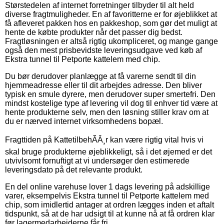
Størstedelen af internet forretninger tilbyder til alt held
diverse fragtmuligheder. En af favoritterne er for øjeblikket at
få afleveret pakken hos en pakkeshop, som gør det muligt at
hente de købte produkter når det passer dig bedst.
Fragtløsningen er altså rigtig ukompliceret, og mange gange
også den mest prisbevidste leveringsudgave ved køb af
Ekstra tunnel til Petporte kattelem med chip.
Du bør derudover planlægge at få varerne sendt til din
hjemmeadresse eller til dit arbejdes adresse. Den bliver
typisk en smule dyrere, men derudover super smertefri. Den
mindst kostelige type af levering vil dog til enhver tid være at
hente produkterne selv, men den løsning stiller krav om at
du er nærved internet virksomhedens bopæl.
Fragttiden på KattetilbehÃÂ¸r kan være rigtig vital hvis vi
skal bruge produkterne øjeblikkeligt, så i det øjemed er det
utvivlsomt fornuftigt at vi undersøger den estimerede
leveringsdato på det relevante produkt.
En del online varehuse lover 1 dags levering på adskillige
varer, eksempelvis Ekstra tunnel til Petporte kattelem med
chip, som imidlertid antager at ordren lægges inden et aftalt
tidspunkt, så at de har udsigt til at kunne nå at få ordren klar
før lagermedarbejderne får fri.