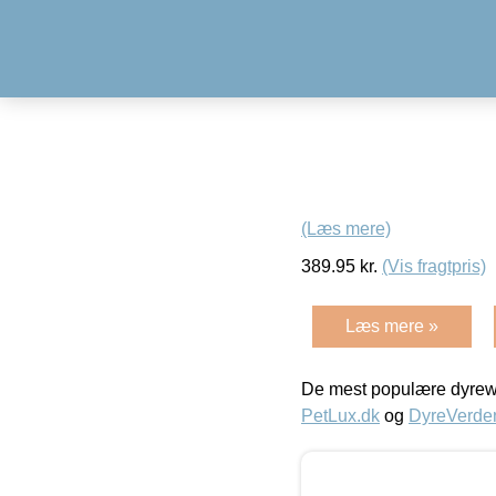
(Læs mere)
389.95
kr.
(Vis fragtpris)
Læs mere »
De mest populære dyrewe
PetLux.dk
og
DyreVerde