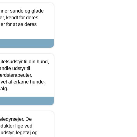
enner sunde og glade
r, kendt for deres
r for at se deres
tetsudstyr til din hund,
ndle udstyr til
ærdsterapeuter,
øvet af erfarne hunde-,
alg.
æledyrsejer. De
odukter lige ved
udstyr, legetøj og