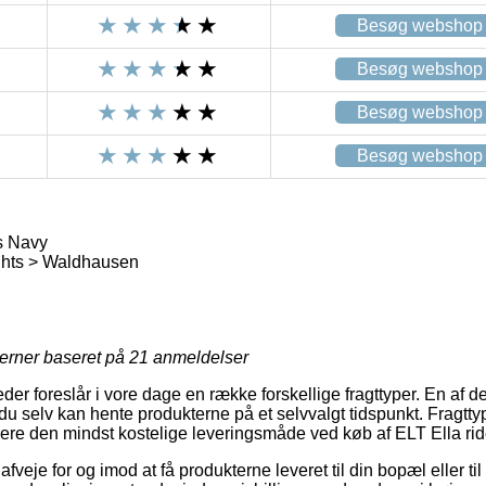
Besøg webshop
Besøg webshop
Besøg webshop
Besøg webshop
ts Navy
ghts > Waldhausen
jerner baseret på
21
anmeldelser
der foreslår i vore dage en række forskellige fragttyper. En af d
 selv kan hente produkterne på et selvvalgt tidspunkt. Fragttyp
re den mindst kostelige leveringsmåde ved køb af ELT Ella rid
je for og imod at få produkterne leveret til din bopæl eller til