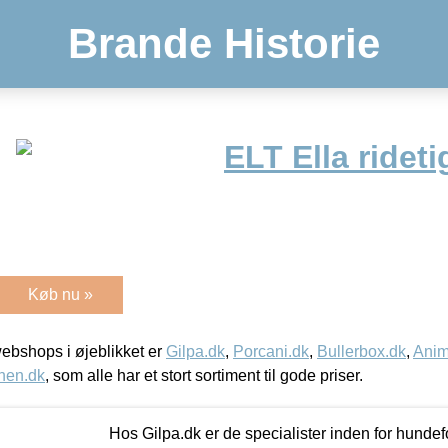
Brande Historie
ELT Ella ridet
Køb nu »
bshops i øjeblikket er
Gilpa.dk
,
Porcani.dk
,
Bullerbox.dk
,
Anim
nen.dk
, som alle har et stort sortiment til gode priser.
Hos Gilpa.dk er de specialister inden for hunde