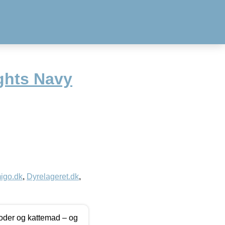
ights Navy
igo.dk
,
Dyrelageret.dk
,
foder og kattemad – og