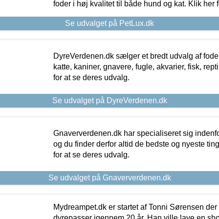
foder i høj kvalitet til både hund og kat. Klik her
Se udvalget på PetLux.dk
DyreVerdenen.dk sælger et bredt udvalg af foder 
katte, kaniner, gnavere, fugle, akvarier, fisk, repti
for at se deres udvalg.
Se udvalget på DyreVerdenen.dk
Gnaververdenen.dk har specialiseret sig indenf
og du finder derfor altid de bedste og nyeste tin
for at se deres udvalg.
Se udvalget på Gnaververdenen.dk
Mydreampet.dk er startet af Tonni Sørensen der
dyrepasser igennem 20 år. Han ville lave en sh