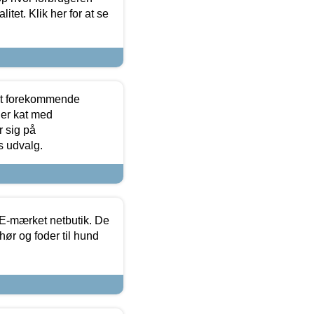
itet. Klik her for at se
est forekommende
ler kat med
r sig på
s udvalg.
E-mærket netbutik. De
hør og foder til hund