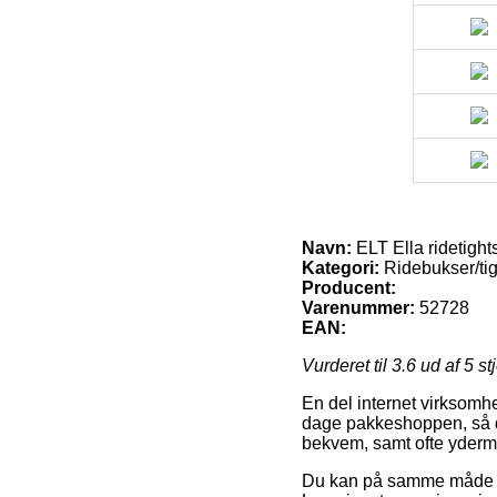
Navn:
ELT Ella ridetigh
Kategori:
Ridebukser/ti
Producent:
Varenummer:
52728
EAN:
Vurderet til
3.6
ud af 5 st
En del internet virksomhe
dage pakkeshoppen, så du
bekvem, samt ofte yderme
Du kan på samme måde afve