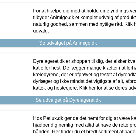
For at hjælpe dig med at holde dine yndlings v
tilbyder Animigo.dk et komplet udvalg af produkte
naturlig godhed, sammen med nyttige råd. Klik he
udvalg.
Se udvalget på Animigo.dk
Dyrelageret.dk er shoppen til dig, der elsker kvali
kat eller hest. De lægger mange kræfter i at forha
kæledyrene, der er afprøvet og testet af dyreadf
dyrlæger og ikke mindst det vigtigste af alt, afpr
katte-, og hesteejere. Klik her for at se deres udv
Se udvalget på Dyrelageret.dk
Hos Petlux.dk gør de det nemt for dig at være k
hjælper dig nemlig med altid at have de rette pr
hånden. Her finder du et bredt sortiment af både 