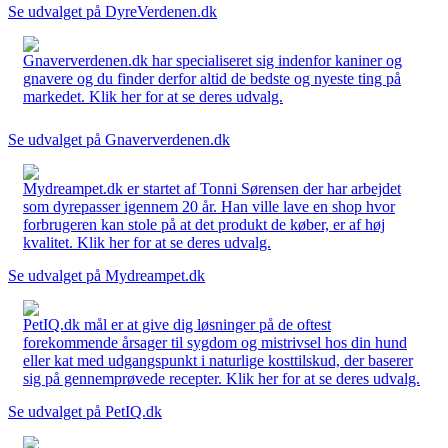
Se udvalget på DyreVerdenen.dk
Gnaververdenen.dk har specialiseret sig indenfor kaniner og
gnavere og du finder derfor altid de bedste og nyeste ting på
markedet. Klik her for at se deres udvalg.
Se udvalget på Gnaververdenen.dk
Mydreampet.dk er startet af Tonni Sørensen der har arbejdet
som dyrepasser igennem 20 år. Han ville lave en shop hvor
forbrugeren kan stole på at det produkt de køber, er af høj
kvalitet. Klik her for at se deres udvalg.
Se udvalget på Mydreampet.dk
PetIQ.dk mål er at give dig løsninger på de oftest
forekommende årsager til sygdom og mistrivsel hos din hund
eller kat med udgangspunkt i naturlige kosttilskud, der baserer
sig på gennemprøvede recepter. Klik her for at se deres udvalg.
Se udvalget på PetIQ.dk