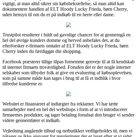
vigtigt, at man altid sikrer sin købsbekræftelse, så man altid kan
dokumentere handlen af ELT Hoody Lucky Frieda, børn Cherry,
uden hensyn til om du er på indkøb til en herre eller dame.
Trustpilot resulterer i fuldt ud gavnlige chancer for at gennemgå en
hel del øvrige kunders domme og herved anbefales det, at du
efterforsker e-firmaets omtaler af ELT Hoody Lucky Frieda, børn
Cherry inden du færdiggør din shopping.
Facebook præsterer tillige tilpas fornemme genveje til at få kendskab
til internet firmaets troværdighed. Foruden det er der nogle internet
selskaber som tilbyder folk at give en evaluering af købsoplevelsen,
som på samme måde kan tages i brug til at få et indblik i hvor
tilfredse kunderne er.
Websitet er finansieret af indtægter fra reklamer. Vi har tætte
samarbejder med en hel del webshops i form af at vi introducerer
firmaernes produkter, og tager betaling forudsat den bruger vi sender
videre gennemfører et indkøb.
Vejledning angående tilbud og netbutikker vedligeholdes tit, men vi
påtager os ikke ansvaret for reguleringer der er lavet efter at vi sidst