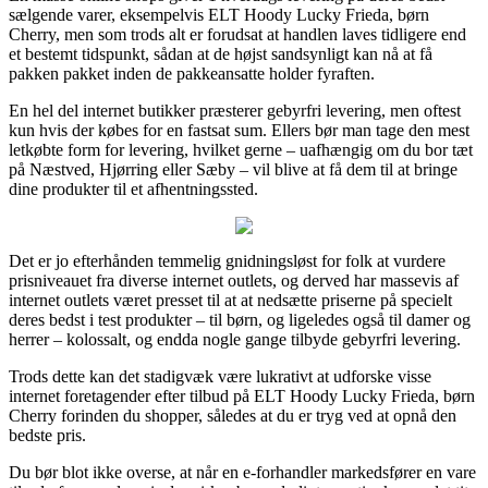
sælgende varer, eksempelvis ELT Hoody Lucky Frieda, børn
Cherry, men som trods alt er forudsat at handlen laves tidligere end
et bestemt tidspunkt, sådan at de højst sandsynligt kan nå at få
pakken pakket inden de pakkeansatte holder fyraften.
En hel del internet butikker præsterer gebyrfri levering, men oftest
kun hvis der købes for en fastsat sum. Ellers bør man tage den mest
letkøbte form for levering, hvilket gerne – uafhængig om du bor tæt
på Næstved, Hjørring eller Sæby – vil blive at få dem til at bringe
dine produkter til et afhentningssted.
Det er jo efterhånden temmelig gnidningsløst for folk at vurdere
prisniveauet fra diverse internet outlets, og derved har massevis af
internet outlets været presset til at at nedsætte priserne på specielt
deres bedst i test produkter – til børn, og ligeledes også til damer og
herrer – kolossalt, og endda nogle gange tilbyde gebyrfri levering.
Trods dette kan det stadigvæk være lukrativt at udforske visse
internet foretagender efter tilbud på ELT Hoody Lucky Frieda, børn
Cherry forinden du shopper, således at du er tryg ved at opnå den
bedste pris.
Du bør blot ikke overse, at når en e-forhandler markedsfører en vare