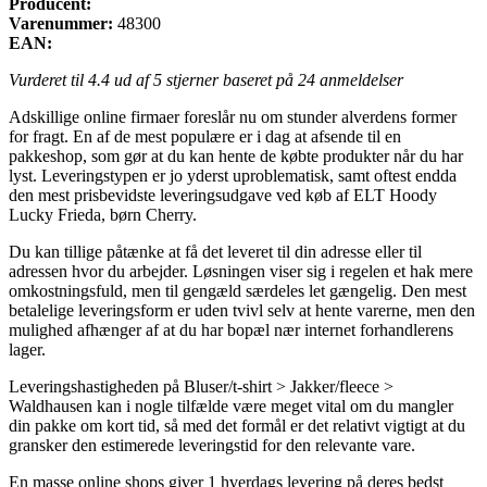
Producent:
Varenummer:
48300
EAN:
Vurderet til
4.4
ud af 5 stjerner baseret på
24
anmeldelser
Adskillige online firmaer foreslår nu om stunder alverdens former
for fragt. En af de mest populære er i dag at afsende til en
pakkeshop, som gør at du kan hente de købte produkter når du har
lyst. Leveringstypen er jo yderst uproblematisk, samt oftest endda
den mest prisbevidste leveringsudgave ved køb af ELT Hoody
Lucky Frieda, børn Cherry.
Du kan tillige påtænke at få det leveret til din adresse eller til
adressen hvor du arbejder. Løsningen viser sig i regelen et hak mere
omkostningsfuld, men til gengæld særdeles let gængelig. Den mest
betalelige leveringsform er uden tvivl selv at hente varerne, men den
mulighed afhænger af at du har bopæl nær internet forhandlerens
lager.
Leveringshastigheden på Bluser/t-shirt > Jakker/fleece >
Waldhausen kan i nogle tilfælde være meget vital om du mangler
din pakke om kort tid, så med det formål er det relativt vigtigt at du
gransker den estimerede leveringstid for den relevante vare.
En masse online shops giver 1 hverdags levering på deres bedst