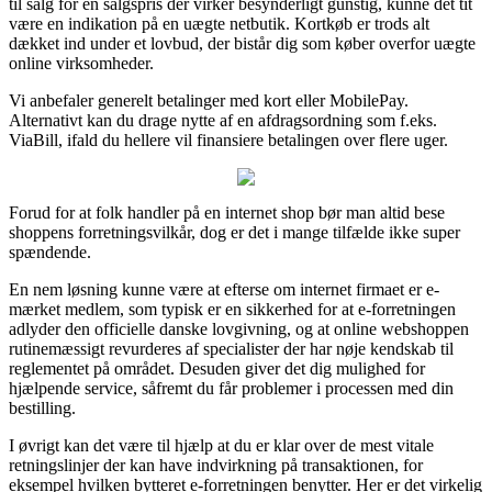
til salg for en salgspris der virker besynderligt gunstig, kunne det tit
være en indikation på en uægte netbutik. Kortkøb er trods alt
dækket ind under et lovbud, der bistår dig som køber overfor uægte
online virksomheder.
Vi anbefaler generelt betalinger med kort eller MobilePay.
Alternativt kan du drage nytte af en afdragsordning som f.eks.
ViaBill, ifald du hellere vil finansiere betalingen over flere uger.
Forud for at folk handler på en internet shop bør man altid bese
shoppens forretningsvilkår, dog er det i mange tilfælde ikke super
spændende.
En nem løsning kunne være at efterse om internet firmaet er e-
mærket medlem, som typisk er en sikkerhed for at e-forretningen
adlyder den officielle danske lovgivning, og at online webshoppen
rutinemæssigt revurderes af specialister der har nøje kendskab til
reglementet på området. Desuden giver det dig mulighed for
hjælpende service, såfremt du får problemer i processen med din
bestilling.
I øvrigt kan det være til hjælp at du er klar over de mest vitale
retningslinjer der kan have indvirkning på transaktionen, for
eksempel hvilken bytteret e-forretningen benytter. Her er det virkelig