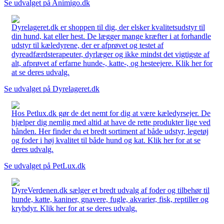
Se udvalget på Animigo.dk
Dyrelageret.dk er shoppen til dig, der elsker kvalitetsudstyr til
din hund, kat eller hest. De lægger mange kræfter i at forhandle
udstyr til kæledyrene, der er afprøvet og testet af
dyreadfærdsterapeuter, dyrlæger og ikke mindst det vigtigste af
alt, afprøvet af erfarne hunde-, katte-, og hesteejere. Klik her for
at se deres udvalg.
Se udvalget på Dyrelageret.dk
Hos Petlux.dk gør de det nemt for dig at være kæledyrsejer. De
hjælper dig nemlig med altid at have de rette produkter lige ved
hånden. Her finder du et bredt sortiment af både udstyr, legetøj
og foder i høj kvalitet til både hund og kat. Klik her for at se
deres udvalg.
Se udvalget på PetLux.dk
DyreVerdenen.dk sælger et bredt udvalg af foder og tilbehør til
hunde, katte, kaniner, gnavere, fugle, akvarier, fisk, reptiller og
krybdyr. Klik her for at se deres udvalg.