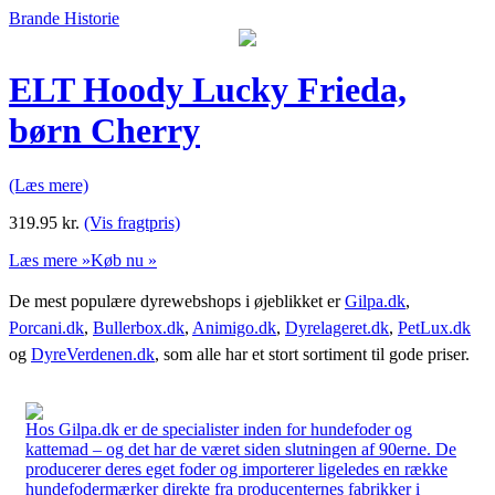
Brande Historie
ELT Hoody Lucky Frieda,
børn Cherry
(Læs mere)
319.95
kr.
(Vis fragtpris)
Læs mere »
Køb nu »
De mest populære dyrewebshops i øjeblikket er
Gilpa.dk
,
Porcani.dk
,
Bullerbox.dk
,
Animigo.dk
,
Dyrelageret.dk
,
PetLux.dk
og
DyreVerdenen.dk
, som alle har et stort sortiment til gode priser.
Hos Gilpa.dk er de specialister inden for hundefoder og
kattemad – og det har de været siden slutningen af 90erne. De
producerer deres eget foder og importerer ligeledes en række
hundefodermærker direkte fra producenternes fabrikker i