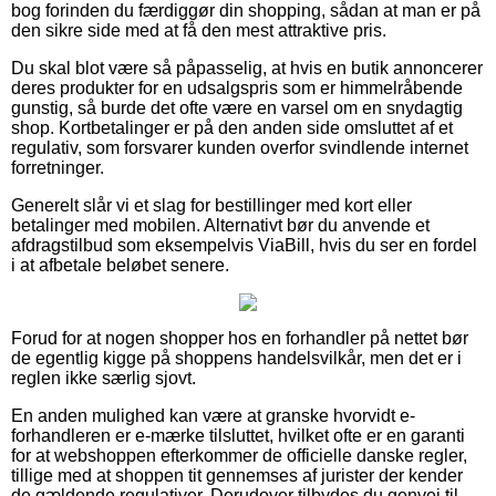
bog forinden du færdiggør din shopping, sådan at man er på
den sikre side med at få den mest attraktive pris.
Du skal blot være så påpasselig, at hvis en butik annoncerer
deres produkter for en udsalgspris som er himmelråbende
gunstig, så burde det ofte være en varsel om en snydagtig
shop. Kortbetalinger er på den anden side omsluttet af et
regulativ, som forsvarer kunden overfor svindlende internet
forretninger.
Generelt slår vi et slag for bestillinger med kort eller
betalinger med mobilen. Alternativt bør du anvende et
afdragstilbud som eksempelvis ViaBill, hvis du ser en fordel
i at afbetale beløbet senere.
Forud for at nogen shopper hos en forhandler på nettet bør
de egentlig kigge på shoppens handelsvilkår, men det er i
reglen ikke særlig sjovt.
En anden mulighed kan være at granske hvorvidt e-
forhandleren er e-mærke tilsluttet, hvilket ofte er en garanti
for at webshoppen efterkommer de officielle danske regler,
tillige med at shoppen tit gennemses af jurister der kender
de gældende regulativer. Derudover tilbydes du genvej til