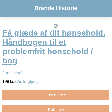
Brande Historie
Få glæde af dit hønsehold.
Håndbogen til et
problemfrit hønsehold /
bog
(Læs mere)
199
kr.
(Vis fragtpris)
Læs mere »
Køb nu »