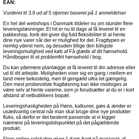
EAN:
Vurderet til
3.9
ud af 5 stjerner baseret på
1
anmeldelser
En hel del webshops i Danmark tildeler nu om stunder flere
leveringsløsninger. Et hit er nu til dags at få leveret til en
pakkeshop, fordi det giver dig fuld fleksibilitet til at hente
dine nye varer når der er mulighed for det. Fragttypen er
nemlig yderst nem, og desuden tillige den billigste
leveringsmulighed ved køb af Få glæde af dit hønsehold.
Håndbogen til et problemfrit hønsehold / bog.
Du kan ydermere planlægge at få leveret til din adresse eller
ud til dit arbejde. Muligheden viser sig en gang i mellem en
tand mere bekostelig, men til gengæld ultra let gængelig.
Den mest prisbevidste fragtløsning kan ikke modsiges at
være selv at hente varerne, som jo forudsætter at du er i kort
afstand af netbutikkens bopæl.
Leveringshastigheden på Høns, kalkuner, gæs & ænder er
usædvanlig central når man skal bruge dine nye produkter
fluks, så derfor er det bestemt passende at vi kigger
nærmere på leveringstidspunktet på det pågældende
produkt.
Flere online selskaber giver 1 dags fragt på massevis af