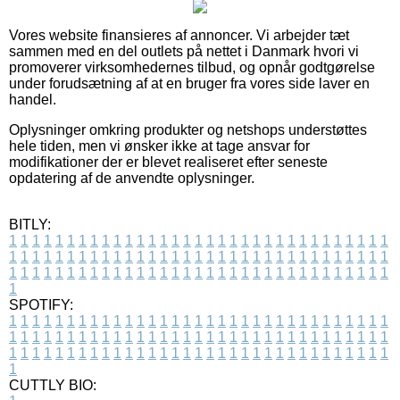
Vores website finansieres af annoncer. Vi arbejder tæt
sammen med en del outlets på nettet i Danmark hvori vi
promoverer virksomhedernes tilbud, og opnår godtgørelse
under forudsætning af at en bruger fra vores side laver en
handel.
Oplysninger omkring produkter og netshops understøttes
hele tiden, men vi ønsker ikke at tage ansvar for
modifikationer der er blevet realiseret efter seneste
opdatering af de anvendte oplysninger.
BITLY:
1
1
1
1
1
1
1
1
1
1
1
1
1
1
1
1
1
1
1
1
1
1
1
1
1
1
1
1
1
1
1
1
1
1
1
1
1
1
1
1
1
1
1
1
1
1
1
1
1
1
1
1
1
1
1
1
1
1
1
1
1
1
1
1
1
1
1
1
1
1
1
1
1
1
1
1
1
1
1
1
1
1
1
1
1
1
1
1
1
1
1
1
1
1
1
1
1
1
1
1
SPOTIFY:
1
1
1
1
1
1
1
1
1
1
1
1
1
1
1
1
1
1
1
1
1
1
1
1
1
1
1
1
1
1
1
1
1
1
1
1
1
1
1
1
1
1
1
1
1
1
1
1
1
1
1
1
1
1
1
1
1
1
1
1
1
1
1
1
1
1
1
1
1
1
1
1
1
1
1
1
1
1
1
1
1
1
1
1
1
1
1
1
1
1
1
1
1
1
1
1
1
1
1
1
CUTTLY BIO: