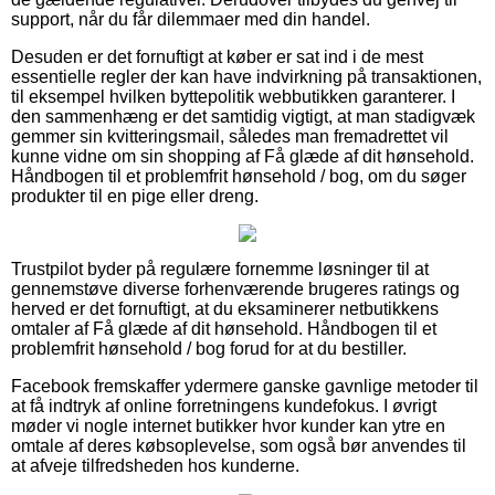
support, når du får dilemmaer med din handel.
Desuden er det fornuftigt at køber er sat ind i de mest
essentielle regler der kan have indvirkning på transaktionen,
til eksempel hvilken byttepolitik webbutikken garanterer. I
den sammenhæng er det samtidig vigtigt, at man stadigvæk
gemmer sin kvitteringsmail, således man fremadrettet vil
kunne vidne om sin shopping af Få glæde af dit hønsehold.
Håndbogen til et problemfrit hønsehold / bog, om du søger
produkter til en pige eller dreng.
Trustpilot byder på regulære fornemme løsninger til at
gennemstøve diverse forhenværende brugeres ratings og
herved er det fornuftigt, at du eksaminerer netbutikkens
omtaler af Få glæde af dit hønsehold. Håndbogen til et
problemfrit hønsehold / bog forud for at du bestiller.
Facebook fremskaffer ydermere ganske gavnlige metoder til
at få indtryk af online forretningens kundefokus. I øvrigt
møder vi nogle internet butikker hvor kunder kan ytre en
omtale af deres købsoplevelse, som også bør anvendes til
at afveje tilfredsheden hos kunderne.