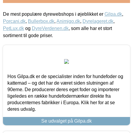
De mest populære dyrewebshops i øjeblikket er
Gilpa.dk
,
Porcani.dk
,
Bullerbox.dk
,
Animigo.dk
,
Dyrelageret.dk
,
PetLux.dk
og
DyreVerdenen.dk
, som alle har et stort
sortiment til gode priser.
Hos Gilpa.dk er de specialister inden for hundefoder og
kattemad – og det har de været siden slutningen af
90erne. De producerer deres eget foder og importerer
ligeledes en række hundefodermærker direkte fra
producenternes fabrikker i Europa. Klik her for at se
deres udvalg.
Se udvalget på Gilpa.dk