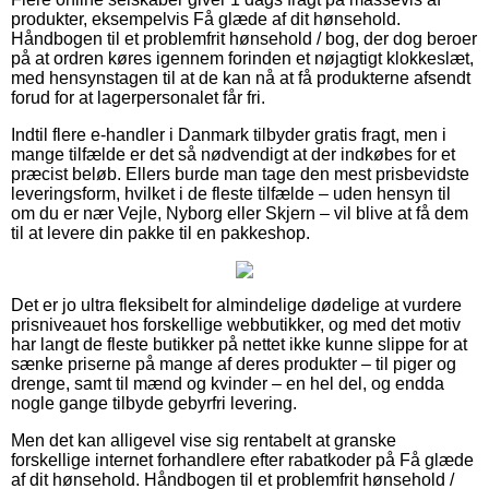
produkter, eksempelvis Få glæde af dit hønsehold.
Håndbogen til et problemfrit hønsehold / bog, der dog beroer
på at ordren køres igennem forinden et nøjagtigt klokkeslæt,
med hensynstagen til at de kan nå at få produkterne afsendt
forud for at lagerpersonalet får fri.
Indtil flere e-handler i Danmark tilbyder gratis fragt, men i
mange tilfælde er det så nødvendigt at der indkøbes for et
præcist beløb. Ellers burde man tage den mest prisbevidste
leveringsform, hvilket i de fleste tilfælde – uden hensyn til
om du er nær Vejle, Nyborg eller Skjern – vil blive at få dem
til at levere din pakke til en pakkeshop.
Det er jo ultra fleksibelt for almindelige dødelige at vurdere
prisniveauet hos forskellige webbutikker, og med det motiv
har langt de fleste butikker på nettet ikke kunne slippe for at
sænke priserne på mange af deres produkter – til piger og
drenge, samt til mænd og kvinder – en hel del, og endda
nogle gange tilbyde gebyrfri levering.
Men det kan alligevel vise sig rentabelt at granske
forskellige internet forhandlere efter rabatkoder på Få glæde
af dit hønsehold. Håndbogen til et problemfrit hønsehold /