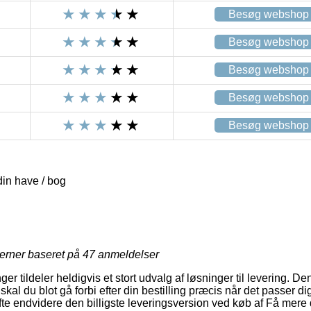
Besøg webshop
Besøg webshop
Besøg webshop
Besøg webshop
Besøg webshop
din have / bog
jerner baseret på
47
anmeldelser
er tildeler heldigvis et stort udvalg af løsninger til levering. De
skal du blot gå forbi efter din bestilling præcis når det passer 
ofte endvidere den billigste leveringsversion ved køb af Få mere d