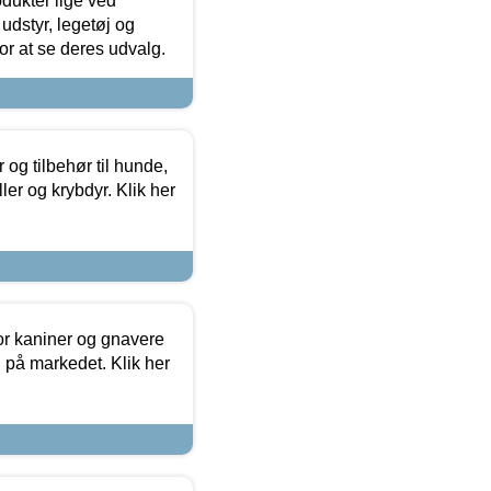
odukter lige ved
udstyr, legetøj og
 for at se deres udvalg.
og tilbehør til hunde,
ller og krybdyr. Klik her
or kaniner og gnavere
g på markedet. Klik her