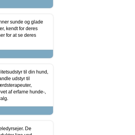
enner sunde og glade
r, kendt for deres
r for at se deres
tetsudstyr til din hund,
ndle udstyr til
ærdsterapeuter,
øvet af erfarne hunde-,
alg.
æledyrsejer. De