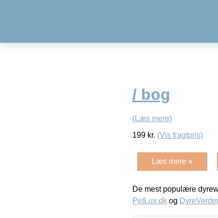
/ bog
(Læs mere)
199
kr.
(Vis fragtpris)
Læs mere »
De mest populære dyrewe
PetLux.dk
og
DyreVerde