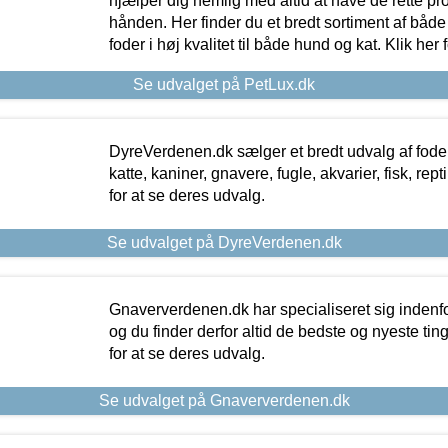
hjælper dig nemlig med altid at have de rette pr
hånden. Her finder du et bredt sortiment af både 
foder i høj kvalitet til både hund og kat. Klik her
Se udvalget på PetLux.dk
DyreVerdenen.dk sælger et bredt udvalg af foder 
katte, kaniner, gnavere, fugle, akvarier, fisk, repti
for at se deres udvalg.
Se udvalget på DyreVerdenen.dk
Gnaververdenen.dk har specialiseret sig indenf
og du finder derfor altid de bedste og nyeste tin
for at se deres udvalg.
Se udvalget på Gnaververdenen.dk