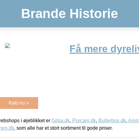
Brande Historie
Få mere dyreli
Køb nu »
bshops i øjeblikket er
Gilpa.dk
,
Porcani.dk
,
Bullerbox.dk
,
Anim
nen.dk
, som alle har et stort sortiment til gode priser.