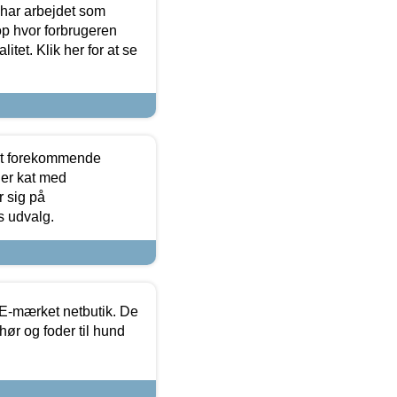
 har arbejdet som
op hvor forbrugeren
itet. Klik her for at se
est forekommende
ler kat med
r sig på
s udvalg.
E-mærket netbutik. De
hør og foder til hund