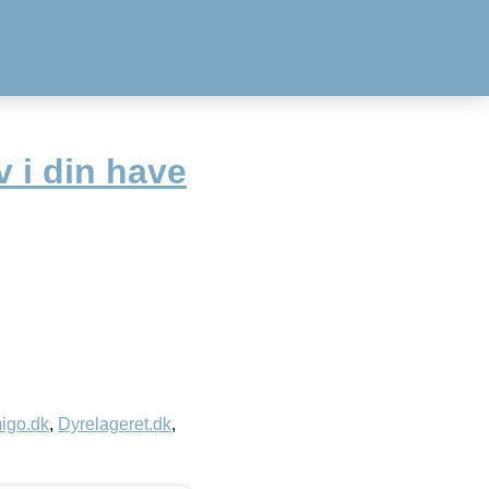
v i din have
igo.dk
,
Dyrelageret.dk
,