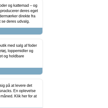
foder og kattemad – og
 producerer deres eget
dermærker direkte fra
t se deres udvalg.
utik med salg af foder
etøj, loppemidler og
tet og holdbare
sig på at levere det
 snacks. En oplevelse
 måned. Klik her for at