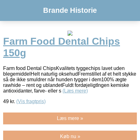
Brande Historie
Farm Food Dental Chips
150g
Farm food Dental ChipsKvalitets tyggechips lavet uden
blegemiddelHelt naturlig oksehudFremstillet af et helt stykke
så de ikke smuldrer når hunden tygger i dem100% ægte
rawhide – rent og ublandetFuldt fordøjeligtIngen kemiske
antioxidanter, farve- eller s
(Læs mere)
49
kr.
(Vis fragtpris)
Læs mere »
Køb nu »