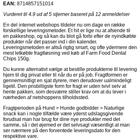
EAN:
8714857151014
Vurderet til
4.9
ud af 5 stjerner baseret på
12
anmeldelser
En del internet webshops tildeler nu om dage en række
forskellige leveringsmetoder. Et hit er lige nu at afsende til
en pakkeshop, og så kan du blot gå forbi efter de nyindkøbte
produkter når det passer ind i din kalender.
Leveringsmetoden er altså rigtig smart, og ofte ydermere den
mest letkøbte fragtløsning ved køb af Farm Food Dental
Chips 150g.
Du kunne alternativt vælge at bestille produkterne til levering
hjem til dig privat eller til når du er på job. Fragtformen er
gennemsnitligt en sjat dyrere, men derudover ualmindeligt
ligetil. Den prisbilligste form for fragt er uden tvivl selv at
hente pakken, som desværre stiller krav om at du lever i
nærheden af netshoppens tilholdssted.
Fragtperioden på Hund > Hunde godbidder > Naturlige
snack kan i nogle tilfælde være yderst udslagsgivende
forudsat man har brug for dine nye produkter med det
samme, så i det øjemed er det selvsagt væsentligt at man
ser nærmere på den forventede leveringsdato for den
respektive vare.