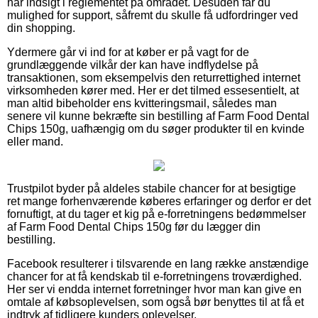
har indsigt i reglementet på området. Desuden får du
mulighed for support, såfremt du skulle få udfordringer ved
din shopping.
Ydermere går vi ind for at køber er på vagt for de
grundlæggende vilkår der kan have indflydelse på
transaktionen, som eksempelvis den returrettighed internet
virksomheden kører med. Her er det tilmed essesentielt, at
man altid bibeholder ens kvitteringsmail, således man
senere vil kunne bekræfte sin bestilling af Farm Food Dental
Chips 150g, uafhængig om du søger produkter til en kvinde
eller mand.
Trustpilot byder på aldeles stabile chancer for at besigtige
ret mange forhenværende køberes erfaringer og derfor er det
fornuftigt, at du tager et kig på e-forretningens bedømmelser
af Farm Food Dental Chips 150g før du lægger din
bestilling.
Facebook resulterer i tilsvarende en lang række anstændige
chancer for at få kendskab til e-forretningens troværdighed.
Her ser vi endda internet forretninger hvor man kan give en
omtale af købsoplevelsen, som også bør benyttes til at få et
indtryk af tidligere kunders oplevelser.