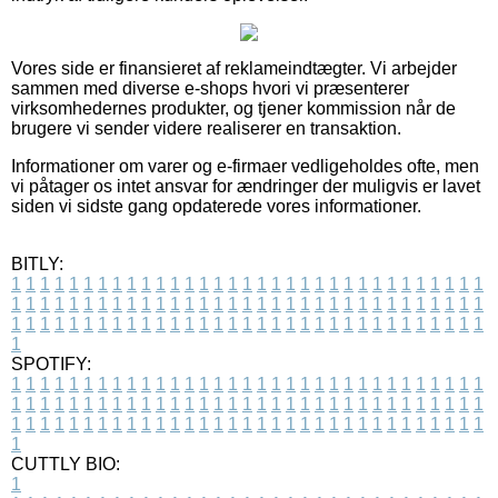
Vores side er finansieret af reklameindtægter. Vi arbejder
sammen med diverse e-shops hvori vi præsenterer
virksomhedernes produkter, og tjener kommission når de
brugere vi sender videre realiserer en transaktion.
Informationer om varer og e-firmaer vedligeholdes ofte, men
vi påtager os intet ansvar for ændringer der muligvis er lavet
siden vi sidste gang opdaterede vores informationer.
BITLY:
1
1
1
1
1
1
1
1
1
1
1
1
1
1
1
1
1
1
1
1
1
1
1
1
1
1
1
1
1
1
1
1
1
1
1
1
1
1
1
1
1
1
1
1
1
1
1
1
1
1
1
1
1
1
1
1
1
1
1
1
1
1
1
1
1
1
1
1
1
1
1
1
1
1
1
1
1
1
1
1
1
1
1
1
1
1
1
1
1
1
1
1
1
1
1
1
1
1
1
1
SPOTIFY:
1
1
1
1
1
1
1
1
1
1
1
1
1
1
1
1
1
1
1
1
1
1
1
1
1
1
1
1
1
1
1
1
1
1
1
1
1
1
1
1
1
1
1
1
1
1
1
1
1
1
1
1
1
1
1
1
1
1
1
1
1
1
1
1
1
1
1
1
1
1
1
1
1
1
1
1
1
1
1
1
1
1
1
1
1
1
1
1
1
1
1
1
1
1
1
1
1
1
1
1
CUTTLY BIO:
1