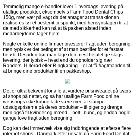
Temmelig mange e-handler lover 1 hverdags levering på
utallige produkter, eksempelvis Farm Food Dental Chips
150g, men vær på vagt da det antager at transaktionen
realiseres før et bestemt tidspunkt, med hensynstagen til at
de med sikkerhed kan nå at få pakken afsted inden
medarbejderne tager hjem.
Nogle enkelte online firmaer præsterer fragt uden beregning,
men typisk er det betinget af at man bestiller for et fastsat
beløb. Desuden bør man tage den mest betalelige slags
levering, der typisk – hvad end du opholder sig nær
Randers, Hillerød eller Ringkøbing – er at få fragtmanden til
at bringe dine produkter til en pakkeshop.
Det er ultra bekvemt for alle at vurdere prisniveauet på tværs
af shops på nettet, og så har utallige Farm Food online
webshops ikke kunne lade være med at stampe
udsalgspriserne på deres produkter – til piger og drenge,
men også til kvinder og mænd – helt i bund, og endda nogle
gange love fragt uden beregning.
Dog kan det immervæk vise sig indbringende at efterse flere
internet shops i Danmark efter udsalg på Farm Food Dental