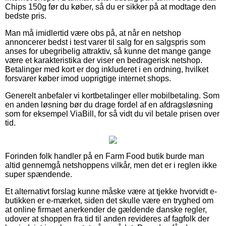
Chips 150g før du køber, så du er sikker på at modtage den
bedste pris.
Man må imidlertid være obs på, at når en netshop
annoncerer bedst i test varer til salg for en salgspris som
anses for ubegribelig attraktiv, så kunne det mange gange
være et karakteristika der viser en bedragerisk netshop.
Betalinger med kort er dog inkluderet i en ordning, hvilket
forsvarer køber imod uoprigtige internet shops.
Generelt anbefaler vi kortbetalinger eller mobilbetaling. Som
en anden løsning bør du drage fordel af en afdragsløsning
som for eksempel ViaBill, for så vidt du vil betale prisen over
tid.
Forinden folk handler på en Farm Food butik burde man
altid gennemgå netshoppens vilkår, men det er i reglen ikke
super spændende.
Et alternativt forslag kunne måske være at tjekke hvorvidt e-
butikken er e-mærket, siden det skulle være en tryghed om
at online firmaet anerkender de gældende danske regler,
udover at shoppen fra tid til anden revideres af fagfolk der