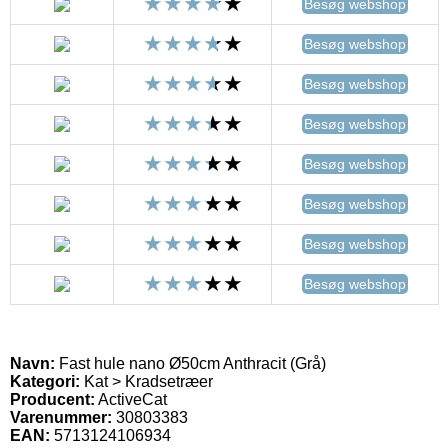
Besøg webshop
Besøg webshop
Besøg webshop
Besøg webshop
Besøg webshop
Besøg webshop
Besøg webshop
Besøg webshop
Navn:
Fast hule nano Ø50cm Anthracit (Grå)
Kategori:
Kat > Kradsetræer
Producent:
ActiveCat
Varenummer:
30803383
EAN:
5713124106934