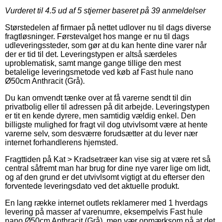
Vurderet til
4.5
ud af 5 stjerner baseret på
39
anmeldelser
Størstedelen af firmaer på nettet udlover nu til dags diverse
fragtløsninger. Førstevalget hos mange er nu til dags
udleveringssteder, som gør at du kan hente dine varer når
der er tid til det. Leveringstypen er altså særdeles
uproblematisk, samt mange gange tillige den mest
betalelige leveringsmetode ved køb af Fast hule nano
Ø50cm Anthracit (Grå).
Du kan omvendt tænke over at få varerne sendt til din
privatbolig eller til adressen på dit arbejde. Leveringstypen
er tit en kende dyrere, men samtidig vældig enkel. Den
billigste mulighed for fragt vil dog utvivlsomt være at hente
varerne selv, som desværre forudsætter at du lever nær
internet forhandlerens hjemsted.
Fragttiden på Kat > Kradsetræer kan vise sig at være ret så
central såfremt man har brug for dine nye varer lige om lidt,
og af den grund er det utvivlsomt vigtigt at du efterser den
forventede leveringsdato ved det aktuelle produkt.
En lang række internet outlets reklamerer med 1 hverdags
levering på masser af varenumre, eksempelvis Fast hule
nano Ø50cm Anthracit (Grå), men vær opmærksom på at det