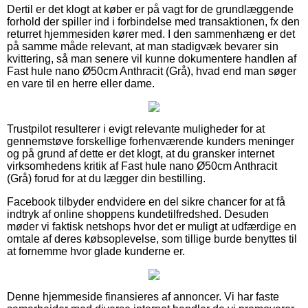
Dertil er det klogt at køber er på vagt for de grundlæggende
forhold der spiller ind i forbindelse med transaktionen, fx den
returret hjemmesiden kører med. I den sammenhæng er det
på samme måde relevant, at man stadigvæk bevarer sin
kvittering, så man senere vil kunne dokumentere handlen af
Fast hule nano Ø50cm Anthracit (Grå), hvad end man søger
en vare til en herre eller dame.
Trustpilot resulterer i evigt relevante muligheder for at
gennemstøve forskellige forhenværende kunders meninger
og på grund af dette er det klogt, at du gransker internet
virksomhedens kritik af Fast hule nano Ø50cm Anthracit
(Grå) forud for at du lægger din bestilling.
Facebook tilbyder endvidere en del sikre chancer for at få
indtryk af online shoppens kundetilfredshed. Desuden
møder vi faktisk netshops hvor det er muligt at udfærdige en
omtale af deres købsoplevelse, som tillige burde benyttes til
at fornemme hvor glade kunderne er.
Denne hjemmeside finansieres af annoncer. Vi har faste