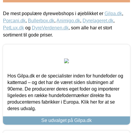
De mest populære dyrewebshops i øjeblikket er
Gilpa.dk
,
Porcani.dk
,
Bullerbox.dk
,
Animigo.dk
,
Dyrelageret.dk
,
PetLux.dk
og
DyreVerdenen.dk
, som alle har et stort
sortiment til gode priser.
Hos Gilpa.dk er de specialister inden for hundefoder og
kattemad – og det har de været siden slutningen af
90erne. De producerer deres eget foder og importerer
ligeledes en række hundefodermærker direkte fra
producenternes fabrikker i Europa. Klik her for at se
deres udvalg.
Se udvalget på Gilpa.dk