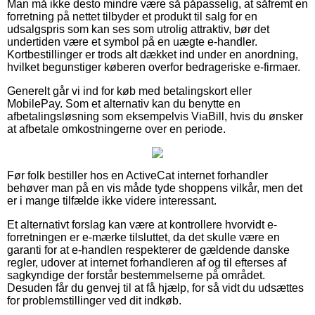
Man må ikke desto mindre være så påpasselig, at såfremt en
forretning på nettet tilbyder et produkt til salg for en
udsalgspris som kan ses som utrolig attraktiv, bør det
undertiden være et symbol på en uægte e-handler.
Kortbestillinger er trods alt dækket ind under en anordning,
hvilket begunstiger køberen overfor bedrageriske e-firmaer.
Generelt går vi ind for køb med betalingskort eller
MobilePay. Som et alternativ kan du benytte en
afbetalingsløsning som eksempelvis ViaBill, hvis du ønsker
at afbetale omkostningerne over en periode.
Før folk bestiller hos en ActiveCat internet forhandler
behøver man på en vis måde tyde shoppens vilkår, men det
er i mange tilfælde ikke videre interessant.
Et alternativt forslag kan være at kontrollere hvorvidt e-
forretningen er e-mærke tilsluttet, da det skulle være en
garanti for at e-handlen respekterer de gældende danske
regler, udover at internet forhandleren af og til efterses af
sagkyndige der forstår bestemmelserne på området.
Desuden får du genvej til at få hjælp, for så vidt du udsættes
for problemstillinger ved dit indkøb.