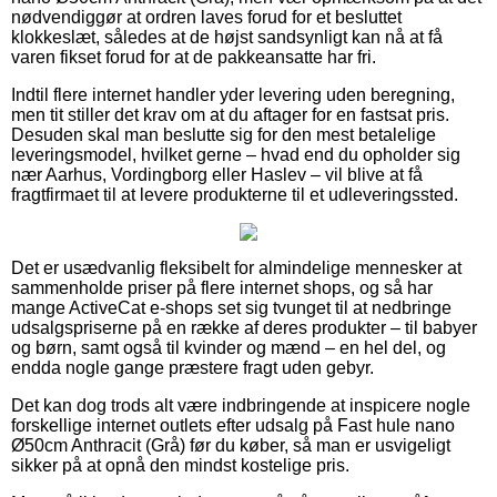
nødvendiggør at ordren laves forud for et besluttet
klokkeslæt, således at de højst sandsynligt kan nå at få
varen fikset forud for at de pakkeansatte har fri.
Indtil flere internet handler yder levering uden beregning,
men tit stiller det krav om at du aftager for en fastsat pris.
Desuden skal man beslutte sig for den mest betalelige
leveringsmodel, hvilket gerne – hvad end du opholder sig
nær Aarhus, Vordingborg eller Haslev – vil blive at få
fragtfirmaet til at levere produkterne til et udleveringssted.
Det er usædvanlig fleksibelt for almindelige mennesker at
sammenholde priser på flere internet shops, og så har
mange ActiveCat e-shops set sig tvunget til at nedbringe
udsalgspriserne på en række af deres produkter – til babyer
og børn, samt også til kvinder og mænd – en hel del, og
endda nogle gange præstere fragt uden gebyr.
Det kan dog trods alt være indbringende at inspicere nogle
forskellige internet outlets efter udsalg på Fast hule nano
Ø50cm Anthracit (Grå) før du køber, så man er usvigeligt
sikker på at opnå den mindst kostelige pris.