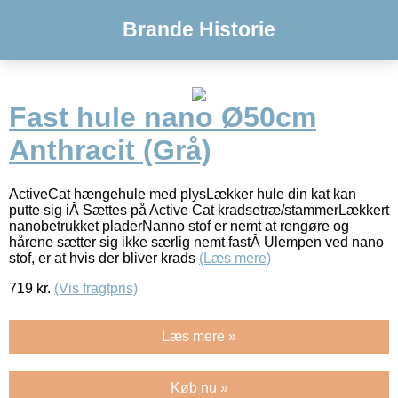
Brande Historie
Fast hule nano Ø50cm
Anthracit (Grå)
ActiveCat hængehule med plysLækker hule din kat kan
putte sig iÂ Sættes på Active Cat kradsetræ/stammerLækkert
nanobetrukket pladerNanno stof er nemt at rengøre og
hårene sætter sig ikke særlig nemt fastÂ Ulempen ved nano
stof, er at hvis der bliver krads
(Læs mere)
719
kr.
(Vis fragtpris)
Læs mere »
Køb nu »