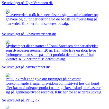
Se udvalget på DyreVerdenen.dk
Gnaververdenen.dk har specialiseret sig indenfor kaniner og
gnavere og du finder derfor altid de bedste og nyeste ting på
markedet. Klik her for at se deres udvalg.
Se udvalget på Gnaververdenen.dk
Mydreampet.dk er startet af Tonni Sørensen der har arbejdet
som dyrepasser igennem 20 år. Han ville lave en shop hvor
forbrugeren kan stole på at det produkt de køber, er af høj
kvalitet. Klik her for at se deres udvalg.
Se udvalget på Mydreampet.dk
PetIQ.dk mål er at give dig løsninger på de oftest
forekommende årsager til sygdom og mistrivsel hos din hund
eller kat med udgangspunkt i naturlige kosttilskud, der baserer
sig på gennemprøvede recepter. Klik her for at se deres udvalg.
Se udvalget på PetIQ.dk