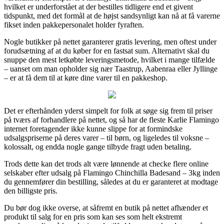
hvilket er underforstået at der bestilles tidligere end et givent
tidspunkt, med det formål at de højst sandsynligt kan nå at få varerne
fikset inden pakkepersonalet holder fyraften.
Nogle butikker på nettet garanterer gratis levering, men oftest under
forudsætning af at du køber for en fastsat sum. Alternativt skal du
snuppe den mest letkøbte leveringsmetode, hvilket i mange tilfælde
– uanset om man opholder sig nær Taastrup, Aabenraa eller Jyllinge
– er at få dem til at køre dine varer til en pakkeshop.
Det er efterhånden yderst simpelt for folk at søge sig frem til priser
på tværs af forhandlere på nettet, og så har de fleste Karlie Flamingo
internet foretagender ikke kunne slippe for at formindske
udsalgspriserne på deres varer – til børn, og ligeledes til voksne –
kolossalt, og endda nogle gange tilbyde fragt uden betaling.
Trods dette kan det trods alt være lønnende at checke flere online
selskaber efter udsalg på Flamingo Chinchilla Badesand – 3kg inden
du gennemfører din bestilling, således at du er garanteret at modtage
den billigste pris.
Du bør dog ikke overse, at såfremt en butik på nettet afhænder et
produkt til salg for en pris som kan ses som helt ekstremt