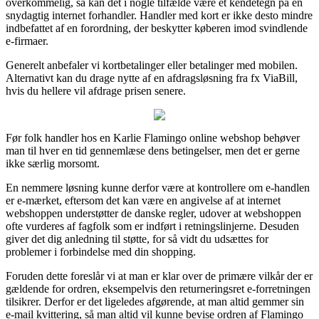
overkommelig, så kan det i nogle tilfælde være et kendetegn på en
snydagtig internet forhandler. Handler med kort er ikke desto mindre
indbefattet af en forordning, der beskytter køberen imod svindlende
e-firmaer.
Generelt anbefaler vi kortbetalinger eller betalinger med mobilen.
Alternativt kan du drage nytte af en afdragsløsning fra fx ViaBill,
hvis du hellere vil afdrage prisen senere.
Før folk handler hos en Karlie Flamingo online webshop behøver
man til hver en tid gennemlæse dens betingelser, men det er gerne
ikke særlig morsomt.
En nemmere løsning kunne derfor være at kontrollere om e-handlen
er e-mærket, eftersom det kan være en angivelse af at internet
webshoppen understøtter de danske regler, udover at webshoppen
ofte vurderes af fagfolk som er indført i retningslinjerne. Desuden
giver det dig anledning til støtte, for så vidt du udsættes for
problemer i forbindelse med din shopping.
Foruden dette foreslår vi at man er klar over de primære vilkår der er
gældende for ordren, eksempelvis den returneringsret e-forretningen
tilsikrer. Derfor er det ligeledes afgørende, at man altid gemmer sin
e-mail kvittering, så man altid vil kunne bevise ordren af Flamingo