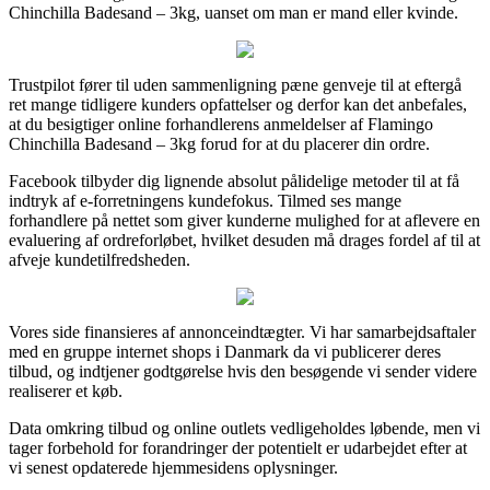
Chinchilla Badesand – 3kg, uanset om man er mand eller kvinde.
Trustpilot fører til uden sammenligning pæne genveje til at eftergå
ret mange tidligere kunders opfattelser og derfor kan det anbefales,
at du besigtiger online forhandlerens anmeldelser af Flamingo
Chinchilla Badesand – 3kg forud for at du placerer din ordre.
Facebook tilbyder dig lignende absolut pålidelige metoder til at få
indtryk af e-forretningens kundefokus. Tilmed ses mange
forhandlere på nettet som giver kunderne mulighed for at aflevere en
evaluering af ordreforløbet, hvilket desuden må drages fordel af til at
afveje kundetilfredsheden.
Vores side finansieres af annonceindtægter. Vi har samarbejdsaftaler
med en gruppe internet shops i Danmark da vi publicerer deres
tilbud, og indtjener godtgørelse hvis den besøgende vi sender videre
realiserer et køb.
Data omkring tilbud og online outlets vedligeholdes løbende, men vi
tager forbehold for forandringer der potentielt er udarbejdet efter at
vi senest opdaterede hjemmesidens oplysninger.