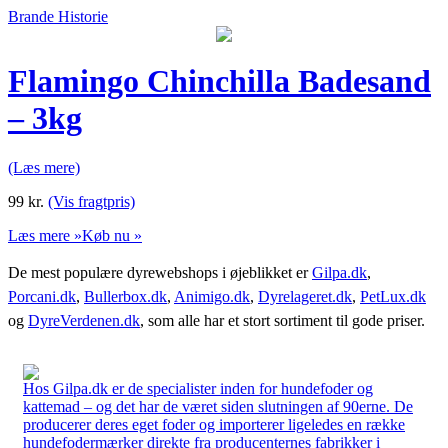
Brande Historie
Flamingo Chinchilla Badesand
– 3kg
(Læs mere)
99
kr.
(Vis fragtpris)
Læs mere »
Køb nu »
De mest populære dyrewebshops i øjeblikket er
Gilpa.dk
,
Porcani.dk
,
Bullerbox.dk
,
Animigo.dk
,
Dyrelageret.dk
,
PetLux.dk
og
DyreVerdenen.dk
, som alle har et stort sortiment til gode priser.
Hos Gilpa.dk er de specialister inden for hundefoder og
kattemad – og det har de været siden slutningen af 90erne. De
producerer deres eget foder og importerer ligeledes en række
hundefodermærker direkte fra producenternes fabrikker i