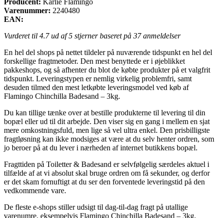
Producent:
Karlie Flamingo
Varenummer:
2240480
EAN:
Vurderet til
4.7
ud af 5 stjerner baseret på
37
anmeldelser
En hel del shops på nettet tildeler på nuværende tidspunkt en hel del
forskellige fragtmetoder. Den mest benyttede er i øjeblikket
pakkeshops, og så afhenter du blot de købte produkter på et valgfrit
tidspunkt. Leveringstypen er nemlig virkelig problemfri, samt
desuden tilmed den mest letkøbte leveringsmodel ved køb af
Flamingo Chinchilla Badesand – 3kg.
Du kan tillige tænke over at bestille produkterne til levering til din
bopæl eller ud til dit arbejde. Den viser sig en gang i mellem en sjat
mere omkostningsfuld, men lige så vel ultra enkel. Den prisbilligste
fragtløsning kan ikke modsiges at være at du selv henter ordren, som
jo beroer på at du lever i nærheden af internet butikkens bopæl.
Fragttiden på Toiletter & Badesand er selvfølgelig særdeles aktuel i
tilfælde af at vi absolut skal bruge ordren om få sekunder, og derfor
er det skam fornuftigt at du ser den forventede leveringstid på den
vedkommende vare.
De fleste e-shops stiller udsigt til dag-til-dag fragt på utallige
varenumre, eksempelvis Flamingo Chinchilla Badesand – 3kg,