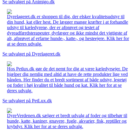
Se udvalget på Animigo.dk
Dyrelageret.dk er shoppen til dig, der elsker kvalitetsudstyr til
din hund, kat eller hest. De lægger mange kræfter i at forhandle
udstyr til kæledyrene, der er afprøvet og testet af
dyreadfærdsterapeuter, dyrlæger og ikke mindst det vigtigste af
alt, afprøvet af erfarne hunde-, katte-, og hesteejere. Klik her for
at se deres udvalg.
Se udvalget på Dyrelageret.dk
Hos Petlux.dk gør de det nemt for dig at være kæledyrsejer. De
hjælper dig nemlig med altid at have de rette produkter lige ved
hånden. Her finder du et bredt sortiment af både udstyr, legetøj
og foder i høj kvalitet til både hund og kat. Klik her for at se
deres udvalg.
Se udvalget på PetLux.dk
DyreVerdenen.dk sælger et bredt udvalg af foder og tilbehør til
hunde, katte, kaniner, gnavere, fugle, akvarier, fisk, reptiller og
krybdyr. Klik her for at se deres udvalg.