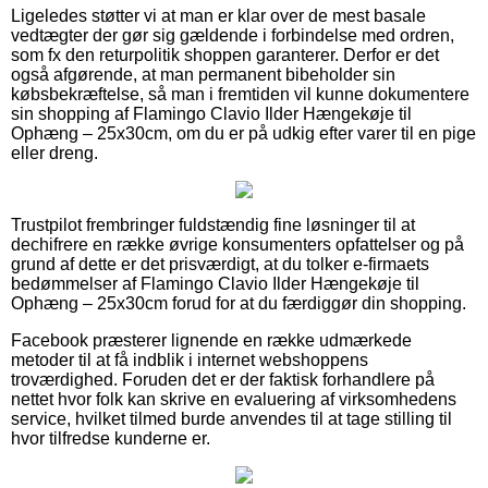
Ligeledes støtter vi at man er klar over de mest basale
vedtægter der gør sig gældende i forbindelse med ordren,
som fx den returpolitik shoppen garanterer. Derfor er det
også afgørende, at man permanent bibeholder sin
købsbekræftelse, så man i fremtiden vil kunne dokumentere
sin shopping af Flamingo Clavio Ilder Hængekøje til
Ophæng – 25x30cm, om du er på udkig efter varer til en pige
eller dreng.
Trustpilot frembringer fuldstændig fine løsninger til at
dechifrere en række øvrige konsumenters opfattelser og på
grund af dette er det prisværdigt, at du tolker e-firmaets
bedømmelser af Flamingo Clavio Ilder Hængekøje til
Ophæng – 25x30cm forud for at du færdiggør din shopping.
Facebook præsterer lignende en række udmærkede
metoder til at få indblik i internet webshoppens
troværdighed. Foruden det er der faktisk forhandlere på
nettet hvor folk kan skrive en evaluering af virksomhedens
service, hvilket tilmed burde anvendes til at tage stilling til
hvor tilfredse kunderne er.