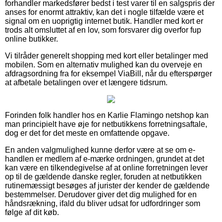
forhandler markedsfører bedst i test varer til en salgspris der
anses for enormt attraktiv, kan det i nogle tilfælde være et
signal om en uoprigtig internet butik. Handler med kort er
trods alt omsluttet af en lov, som forsvarer dig overfor fup
online butikker.
Vi tilråder generelt shopping med kort eller betalinger med
mobilen. Som en alternativ mulighed kan du overveje en
afdragsordning fra for eksempel ViaBill, når du efterspørger
at afbetale betalingen over et længere tidsrum.
Forinden folk handler hos en Karlie Flamingo netshop kan
man principielt have øje for netbutikkens forretningsaftale,
dog er det for det meste en omfattende opgave.
En anden valgmulighed kunne derfor være at se om e-
handlen er medlem af e-mærke ordningen, grundet at det
kan være en tilkendegivelse af at online forretningen lever
op til de gældende danske regler, foruden at netbutikken
rutinemæssigt besøges af jurister der kender de gældende
bestemmelser. Derudover giver det dig mulighed for en
håndsrækning, ifald du bliver udsat for udfordringer som
følge af dit køb.