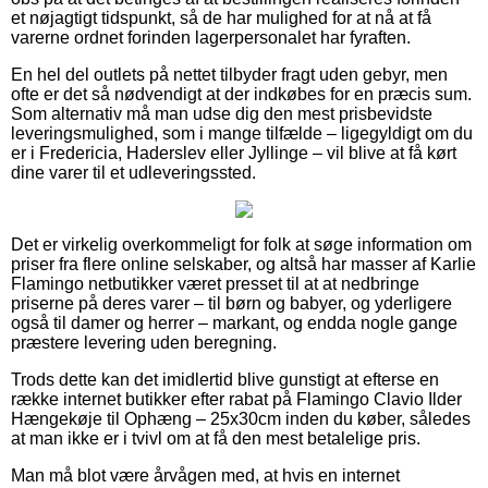
et nøjagtigt tidspunkt, så de har mulighed for at nå at få
varerne ordnet forinden lagerpersonalet har fyraften.
En hel del outlets på nettet tilbyder fragt uden gebyr, men
ofte er det så nødvendigt at der indkøbes for en præcis sum.
Som alternativ må man udse dig den mest prisbevidste
leveringsmulighed, som i mange tilfælde – ligegyldigt om du
er i Fredericia, Haderslev eller Jyllinge – vil blive at få kørt
dine varer til et udleveringssted.
Det er virkelig overkommeligt for folk at søge information om
priser fra flere online selskaber, og altså har masser af Karlie
Flamingo netbutikker været presset til at at nedbringe
priserne på deres varer – til børn og babyer, og yderligere
også til damer og herrer – markant, og endda nogle gange
præstere levering uden beregning.
Trods dette kan det imidlertid blive gunstigt at efterse en
række internet butikker efter rabat på Flamingo Clavio Ilder
Hængekøje til Ophæng – 25x30cm inden du køber, således
at man ikke er i tvivl om at få den mest betalelige pris.
Man må blot være årvågen med, at hvis en internet