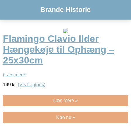
Brande Historie
Flamingo Clavio Ilder
Hængekøje til Ophæng –
25x30cm
(Læs mere)
149
kr.
(Vis fragtpris)
Læs mere »
Køb nu »