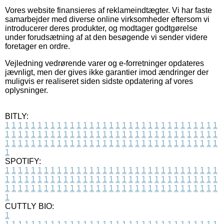
Vores website finansieres af reklameindtægter. Vi har faste
samarbejder med diverse online virksomheder eftersom vi
introducerer deres produkter, og modtager godtgørelse
under forudsætning af at den besøgende vi sender videre
foretager en ordre.
Vejledning vedrørende varer og e-forretninger opdateres
jævnligt, men der gives ikke garantier imod ændringer der
muligvis er realiseret siden sidste opdatering af vores
oplysninger.
BITLY:
1
1
1
1
1
1
1
1
1
1
1
1
1
1
1
1
1
1
1
1
1
1
1
1
1
1
1
1
1
1
1
1
1
1
1
1
1
1
1
1
1
1
1
1
1
1
1
1
1
1
1
1
1
1
1
1
1
1
1
1
1
1
1
1
1
1
1
1
1
1
1
1
1
1
1
1
1
1
1
1
1
1
1
1
1
1
1
1
1
1
1
1
1
1
1
1
1
1
1
1
SPOTIFY:
1
1
1
1
1
1
1
1
1
1
1
1
1
1
1
1
1
1
1
1
1
1
1
1
1
1
1
1
1
1
1
1
1
1
1
1
1
1
1
1
1
1
1
1
1
1
1
1
1
1
1
1
1
1
1
1
1
1
1
1
1
1
1
1
1
1
1
1
1
1
1
1
1
1
1
1
1
1
1
1
1
1
1
1
1
1
1
1
1
1
1
1
1
1
1
1
1
1
1
1
CUTTLY BIO:
1