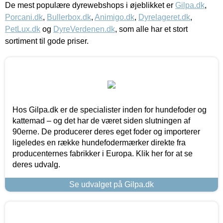
De mest populære dyrewebshops i øjeblikket er
Gilpa.dk
,
Porcani.dk
,
Bullerbox.dk
,
Animigo.dk
,
Dyrelageret.dk
,
PetLux.dk
og
DyreVerdenen.dk
, som alle har et stort
sortiment til gode priser.
Hos Gilpa.dk er de specialister inden for hundefoder og
kattemad – og det har de været siden slutningen af
90erne. De producerer deres eget foder og importerer
ligeledes en række hundefodermærker direkte fra
producenternes fabrikker i Europa. Klik her for at se
deres udvalg.
Se udvalget på Gilpa.dk