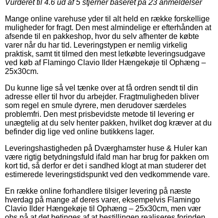
Vurderet til
4.6
ud af 5 stjerner baseret på
23
anmeldelser
Mange online varehuse yder til alt held en række forskellige
muligheder for fragt. Den mest almindelige er efterhånden at
afsende til en pakkeshop, hvor du selv afhenter de købte
varer når du har tid. Leveringstypen er nemlig virkelig
praktisk, samt tit tilmed den mest letkøbte leveringsudgave
ved køb af Flamingo Clavio Ilder Hængekøje til Ophæng –
25x30cm.
Du kunne lige så vel tænke over at få ordren sendt til din
adresse eller til hvor du arbejder. Fragtmuligheden bliver
som regel en smule dyrere, men derudover særdeles
problemfri. Den mest prisbevidste metode til levering er
unægtelig at du selv henter pakken, hvilket dog kræver at du
befinder dig lige ved online butikkens lager.
Leveringshastigheden på Dværghamster huse & Huler kan
være rigtig betydningsfuld ifald man har brug for pakken om
kort tid, så derfor er det i sandhed klogt at man studerer det
estimerede leveringstidspunkt ved den vedkommende vare.
En række online forhandlere tilsiger levering på næste
hverdag på mange af deres varer, eksempelvis Flamingo
Clavio Ilder Hængekøje til Ophæng – 25x30cm, men vær
obs på at det betinges af at bestillingen realiseres forinden