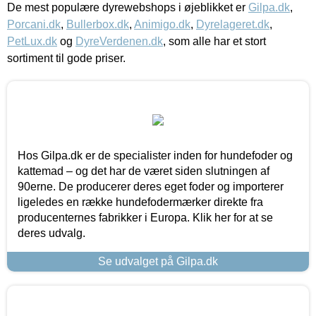
De mest populære dyrewebshops i øjeblikket er
Gilpa.dk
,
Porcani.dk
,
Bullerbox.dk
,
Animigo.dk
,
Dyrelageret.dk
,
PetLux.dk
og
DyreVerdenen.dk
, som alle har et stort
sortiment til gode priser.
Hos Gilpa.dk er de specialister inden for hundefoder og
kattemad – og det har de været siden slutningen af
90erne. De producerer deres eget foder og importerer
ligeledes en række hundefodermærker direkte fra
producenternes fabrikker i Europa. Klik her for at se
deres udvalg.
Se udvalget på Gilpa.dk