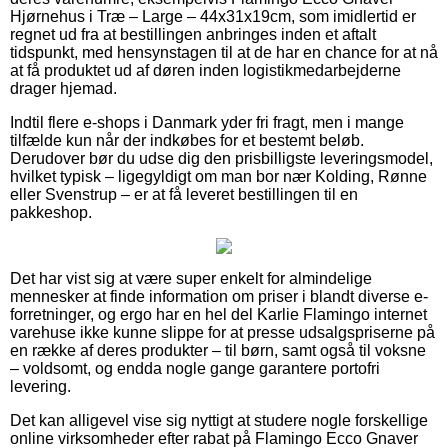
Hjørnehus i Træ – Large – 44x31x19cm, som imidlertid er
regnet ud fra at bestillingen anbringes inden et aftalt
tidspunkt, med hensynstagen til at de har en chance for at nå
at få produktet ud af døren inden logistikmedarbejderne
drager hjemad.
Indtil flere e-shops i Danmark yder fri fragt, men i mange
tilfælde kun når der indkøbes for et bestemt beløb.
Derudover bør du udse dig den prisbilligste leveringsmodel,
hvilket typisk – ligegyldigt om man bor nær Kolding, Rønne
eller Svenstrup – er at få leveret bestillingen til en
pakkeshop.
Det har vist sig at være super enkelt for almindelige
mennesker at finde information om priser i blandt diverse e-
forretninger, og ergo har en hel del Karlie Flamingo internet
varehuse ikke kunne slippe for at presse udsalgspriserne på
en række af deres produkter – til børn, samt også til voksne
– voldsomt, og endda nogle gange garantere portofri
levering.
Det kan alligevel vise sig nyttigt at studere nogle forskellige
online virksomheder efter rabat på Flamingo Ecco Gnaver