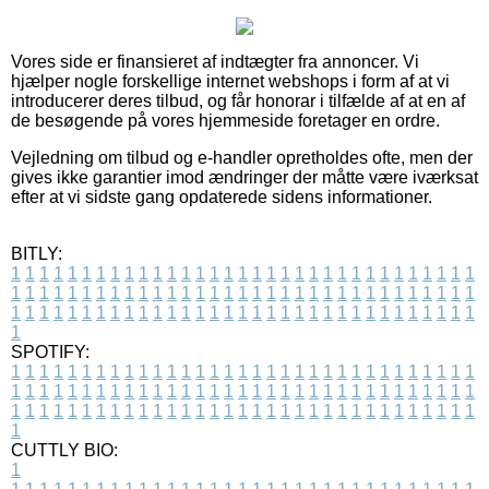
Vores side er finansieret af indtægter fra annoncer. Vi
hjælper nogle forskellige internet webshops i form af at vi
introducerer deres tilbud, og får honorar i tilfælde af at en af
de besøgende på vores hjemmeside foretager en ordre.
Vejledning om tilbud og e-handler opretholdes ofte, men der
gives ikke garantier imod ændringer der måtte være iværksat
efter at vi sidste gang opdaterede sidens informationer.
BITLY:
1
1
1
1
1
1
1
1
1
1
1
1
1
1
1
1
1
1
1
1
1
1
1
1
1
1
1
1
1
1
1
1
1
1
1
1
1
1
1
1
1
1
1
1
1
1
1
1
1
1
1
1
1
1
1
1
1
1
1
1
1
1
1
1
1
1
1
1
1
1
1
1
1
1
1
1
1
1
1
1
1
1
1
1
1
1
1
1
1
1
1
1
1
1
1
1
1
1
1
1
SPOTIFY:
1
1
1
1
1
1
1
1
1
1
1
1
1
1
1
1
1
1
1
1
1
1
1
1
1
1
1
1
1
1
1
1
1
1
1
1
1
1
1
1
1
1
1
1
1
1
1
1
1
1
1
1
1
1
1
1
1
1
1
1
1
1
1
1
1
1
1
1
1
1
1
1
1
1
1
1
1
1
1
1
1
1
1
1
1
1
1
1
1
1
1
1
1
1
1
1
1
1
1
1
CUTTLY BIO:
1