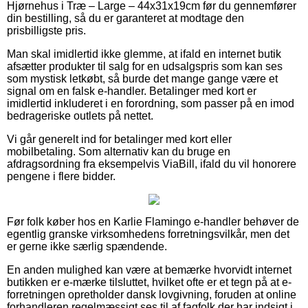
Hjørnehus i Træ – Large – 44x31x19cm før du gennemfører
din bestilling, så du er garanteret at modtage den
prisbilligste pris.
Man skal imidlertid ikke glemme, at ifald en internet butik
afsætter produkter til salg for en udsalgspris som kan ses
som mystisk letkøbt, så burde det mange gange være et
signal om en falsk e-handler. Betalinger med kort er
imidlertid inkluderet i en forordning, som passer på en imod
bedrageriske outlets på nettet.
Vi går generelt ind for betalinger med kort eller
mobilbetaling. Som alternativ kan du bruge en
afdragsordning fra eksempelvis ViaBill, ifald du vil honorere
pengene i flere bidder.
Før folk køber hos en Karlie Flamingo e-handler behøver de
egentlig granske virksomhedens forretningsvilkår, men det
er gerne ikke særlig spændende.
En anden mulighed kan være at bemærke hvorvidt internet
butikken er e-mærke tilsluttet, hvilket ofte er et tegn på at e-
forretningen opretholder dansk lovgivning, foruden at online
forhandleren regelmæssigt ses til af fagfolk der har indsigt i