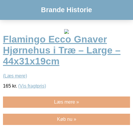
Brande Historie
Flamingo Ecco Gnaver
Hjørnehus i Træ – Large –
44x31x19cm
(Læs mere)
165
kr.
(Vis fragtpris)
Læs mere »
Køb nu »