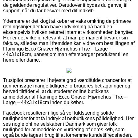
de gældende regulativer. Derudover tilbydes du genvej til
support, når du får besvær med dit indkøb.
Ydermere er det klogt at køber er vaks omkring de primære
retningslinjer der kan have indvirkning på handlen,
eksempelvis hvilken returret internet virksomheden benytter.
Her er det virkelig relevant, at man permanent bevarer sin
faktura, således man i fremtiden kan vidne om bestillingen af
Flamingo Ecco Gnaver Hjørnehus i Træ – Large –
44x31x19cm, uanset om man efterspørger produkter til en
herre eller dame.
Trustpilot præsterer i højeste grad værdifulde chancer for at
gennemsøge mange tidligere forbrugeres betragtninger og
herved tilråder vi, at du studerer online butikkens
anmeldelser af Flamingo Ecco Gnaver Hjørnehus i Træ –
Large – 44x31x19cm inden du køber.
Facebook resulterer i lige så vel fuldstændig solide
muligheder for at få indtryk af netbutikkens pålidelighed. Her
ses nogle online selskaber i Danmark som giver folk
mulighed for at meddele en vurdering af deres køb, som
også burde tages i brug til at fornemme kundetilfredsheden.