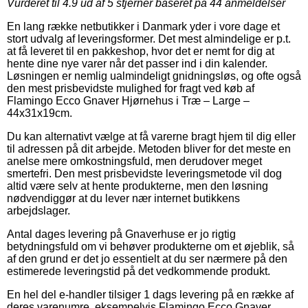
Vurderet til
4.9
ud af 5 stjerner baseret på
44
anmeldelser
En lang række netbutikker i Danmark yder i vore dage et
stort udvalg af leveringsformer. Det mest almindelige er p.t.
at få leveret til en pakkeshop, hvor det er nemt for dig at
hente dine nye varer når det passer ind i din kalender.
Løsningen er nemlig ualmindeligt gnidningsløs, og ofte også
den mest prisbevidste mulighed for fragt ved køb af
Flamingo Ecco Gnaver Hjørnehus i Træ – Large –
44x31x19cm.
Du kan alternativt vælge at få varerne bragt hjem til dig eller
til adressen på dit arbejde. Metoden bliver for det meste en
anelse mere omkostningsfuld, men derudover meget
smertefri. Den mest prisbevidste leveringsmetode vil dog
altid være selv at hente produkterne, men den løsning
nødvendiggør at du lever nær internet butikkens
arbejdslager.
Antal dages levering på Gnaverhuse er jo rigtig
betydningsfuld om vi behøver produkterne om et øjeblik, så
af den grund er det jo essentielt at du ser nærmere på den
estimerede leveringstid på det vedkommende produkt.
En hel del e-handler tilsiger 1 dags levering på en række af
deres varenumre, eksempelvis Flamingo Ecco Gnaver