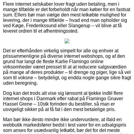
Flere internet selskaber lover fragt uden betaling, men i
mange tilfælde er det forbeholdt når man køber for en fastsat
sum. Ellers bør man vælge den mest letkøbte mulighed for
levering, der i mange tilfælde – hvad end man opholder sig
ved Køge, Frederikssund eller Slangerup – vil blive at få
leveret ordren til et afhentningssted.
Det er efterhånden virkelig simpelt for alle og enhver at
prissammenligne på diverse internet webshops, og af den
grund har langt de fleste Karlie Flamingo online
virksomheder været presset til at at reducere salgsværdien
på mange af deres produkter – til drenge og piger, lige så vel
som til voksne – betydeligt, og endda nogle gange sikre fragt
uden beregning.
Dog kan det trods alt vise sig lønsomt at tjekke indtil flere
internet shops i Danmark efter rabat på Flamingo Gnaver
Hassel Grene – 10stk forinden du bestiller, så man er
usvigeligt sikker på at få fat i den mest betalelige pris.
Man bør ikke desto mindre ikke undervurdere, at ifald en
webbutik markedsfører bedst i test varer for en udsalgspris
som anses for usædvanlig letkøbt, bør det for det meste