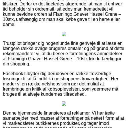
tilsikrer. Derfor er det ligeledes afgørende, at man til enhver
tid beholder sin ordremail, således man fremadrettet vil
kunne bevidne ordren af Flamingo Gnaver Hassel Grene –
10stk, uafhængig om man skal købe gave til en herre eller
dame.
Trustpilot bringer dig nogenlunde fine genveje til at læse en
længere række øvrige brugeres omtaler og på grund af dette
rekommanderer vi, at du beser e-forretningens anmeldelser
af Flamingo Gnaver Hassel Grene – 10stk før du færdiggør
din shopping.
Facebook tilbyder dig derudover en række troværdige
løsninger til at få indblik i netshoppens troværdighed. Her
møder vi en række netshops som gør det muligt at
frembringe en kritik af købsoplevelsen, som ydermere må
bruges til at afveje kundernes tilfredshed.
Denne hjemmeside finansieres af reklamer. Vi har tætte
samarbejder med masser af forretninger på nettet i form af at
vi markedsfører butikkernes produkter, og tager imod