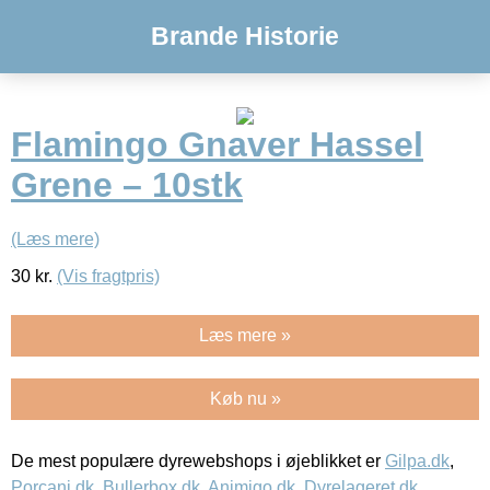
Brande Historie
Flamingo Gnaver Hassel
Grene – 10stk
(Læs mere)
30
kr.
(Vis fragtpris)
Læs mere »
Køb nu »
De mest populære dyrewebshops i øjeblikket er
Gilpa.dk
,
Porcani.dk
,
Bullerbox.dk
,
Animigo.dk
,
Dyrelageret.dk
,