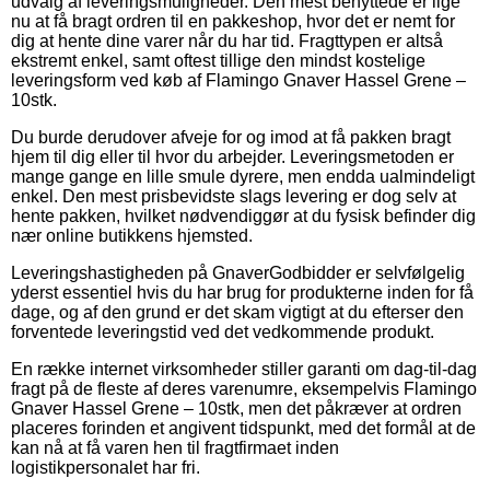
udvalg af leveringsmuligheder. Den mest benyttede er lige
nu at få bragt ordren til en pakkeshop, hvor det er nemt for
dig at hente dine varer når du har tid. Fragttypen er altså
ekstremt enkel, samt oftest tillige den mindst kostelige
leveringsform ved køb af Flamingo Gnaver Hassel Grene –
10stk.
Du burde derudover afveje for og imod at få pakken bragt
hjem til dig eller til hvor du arbejder. Leveringsmetoden er
mange gange en lille smule dyrere, men endda ualmindeligt
enkel. Den mest prisbevidste slags levering er dog selv at
hente pakken, hvilket nødvendiggør at du fysisk befinder dig
nær online butikkens hjemsted.
Leveringshastigheden på GnaverGodbidder er selvfølgelig
yderst essentiel hvis du har brug for produkterne inden for få
dage, og af den grund er det skam vigtigt at du efterser den
forventede leveringstid ved det vedkommende produkt.
En række internet virksomheder stiller garanti om dag-til-dag
fragt på de fleste af deres varenumre, eksempelvis Flamingo
Gnaver Hassel Grene – 10stk, men det påkræver at ordren
placeres forinden et angivent tidspunkt, med det formål at de
kan nå at få varen hen til fragtfirmaet inden
logistikpersonalet har fri.