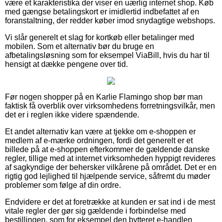
være et karakteristika der viser en uærlig internet shop. Køb
med gængse betalingskort er imidlertid indbefattet af en
foranstaltning, der redder køber imod snydagtige webshops.
Vi slår generelt et slag for kortkøb eller betalinger med
mobilen. Som et alternativ bør du bruge en
afbetalingsløsning som for eksempel ViaBill, hvis du har til
hensigt at dække pengene over tid.
Før nogen shopper på en Karlie Flamingo shop bør man
faktisk få overblik over virksomhedens forretningsvilkår, men
det er i reglen ikke videre spændende.
Et andet alternativ kan være at tjekke om e-shoppen er
medlem af e-mærke ordningen, fordi det generelt er et
billede på at e-shoppen efterkommer de gældende danske
regler, tillige med at internet virksomheden hyppigt revideres
af sagkyndige der behersker vilkårene på området. Det er en
rigtig god lejlighed til hjælpende service, såfremt du møder
problemer som følge af din ordre.
Endvidere er det at foretrække at kunden er sat ind i de mest
vitale regler der gør sig gældende i forbindelse med
bestillingen, som for eksempel den bytteret e-handlen