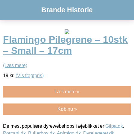
Brande Historie
Flamingo Pilegrene – 10stk
– Small – 17cm
(Læs mere)
19
kr.
(Vis fragtpris)
Læs mere »
Køb nu »
De mest populære dyrewebshops i øjeblikket er
Gilpa.dk
,
Porcani.dk
,
Bullerbox.dk
,
Animigo.dk
,
Dyrelageret.dk
,