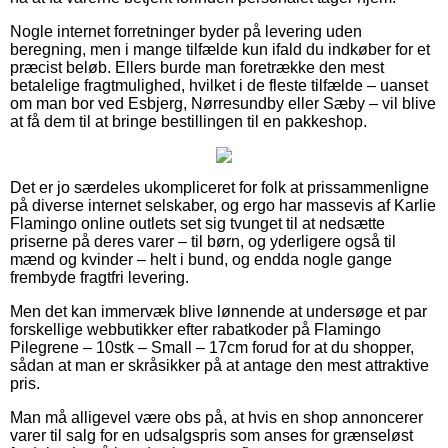
Nogle internet forretninger byder på levering uden
beregning, men i mange tilfælde kun ifald du indkøber for et
præcist beløb. Ellers burde man foretrække den mest
betalelige fragtmulighed, hvilket i de fleste tilfælde – uanset
om man bor ved Esbjerg, Nørresundby eller Sæby – vil blive
at få dem til at bringe bestillingen til en pakkeshop.
Det er jo særdeles ukompliceret for folk at prissammenligne
på diverse internet selskaber, og ergo har massevis af Karlie
Flamingo online outlets set sig tvunget til at nedsætte
priserne på deres varer – til børn, og yderligere også til
mænd og kvinder – helt i bund, og endda nogle gange
frembyde fragtfri levering.
Men det kan immervæk blive lønnende at undersøge et par
forskellige webbutikker efter rabatkoder på Flamingo
Pilegrene – 10stk – Small – 17cm forud for at du shopper,
sådan at man er skråsikker på at antage den mest attraktive
pris.
Man må alligevel være obs på, at hvis en shop annoncerer
varer til salg for en udsalgspris som anses for grænseløst