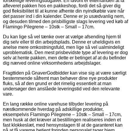
forskellige leveringsudgaver. En favorit er efterhånden at få
afleveret pakken hos en pakkeshop, fordi det så giver dig
god fleksibilitet til at kunne afhente din nyindkøbte vare når
det passer ind i din kalender. Denne er jo usædvanlig nem,
og desuden tilmed den prisbilligste slags levering ved køb af
Flamingo Pilegrene – 10stk – Small – 17cm.
Du kan lige så vel tænke over at vælge afsending hjem til
dig selv eller til din arbejdsplads. Denne er uheldigvis en
anelse mere omkostningsfuld, men lige så vel ualmindeligt
uproblematisk. Den mest prisbevidste type af levering er dog
selv at hente pakken, men dette er betinget af at du befinder
dig nærved online virksomhedens arbejdslager.
Fragttiden på GnaverGodbidder kan vise sig at være særligt
bestemmende såfremt man behøver dine nye produkter
fluks, så af den grund er det rimelig essentielt at man
undersøger den anslåede leveringstid ved den relevante
vare.
En lang række online varehuse tilbyder levering på
næstkommende hverdag på adskillige produkter,
eksempelvis Flamingo Pilegrene – 10stk – Small – 17cm,
men husk at det kræver at bestillingen realiseres inden et
fast klokkeslæt, med hensynstagen til at de garanteret kan
nå at få varerne betjent forinden personalet tager hjem.