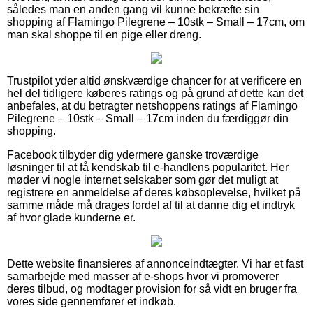
således man en anden gang vil kunne bekræfte sin
shopping af Flamingo Pilegrene – 10stk – Small – 17cm, om
man skal shoppe til en pige eller dreng.
Trustpilot yder altid ønskværdige chancer for at verificere en
hel del tidligere køberes ratings og på grund af dette kan det
anbefales, at du betragter netshoppens ratings af Flamingo
Pilegrene – 10stk – Small – 17cm inden du færdiggør din
shopping.
Facebook tilbyder dig ydermere ganske troværdige
løsninger til at få kendskab til e-handlens popularitet. Her
møder vi nogle internet selskaber som gør det muligt at
registrere en anmeldelse af deres købsoplevelse, hvilket på
samme måde må drages fordel af til at danne dig et indtryk
af hvor glade kunderne er.
Dette website finansieres af annonceindtægter. Vi har et fast
samarbejde med masser af e-shops hvor vi promoverer
deres tilbud, og modtager provision for så vidt en bruger fra
vores side gennemfører et indkøb.