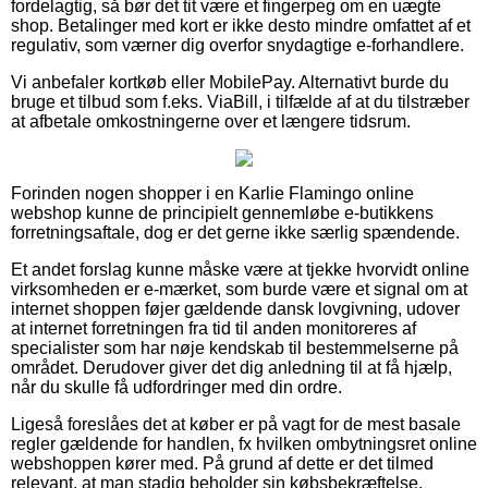
fordelagtig, så bør det tit være et fingerpeg om en uægte
shop. Betalinger med kort er ikke desto mindre omfattet af et
regulativ, som værner dig overfor snydagtige e-forhandlere.
Vi anbefaler kortkøb eller MobilePay. Alternativt burde du
bruge et tilbud som f.eks. ViaBill, i tilfælde af at du tilstræber
at afbetale omkostningerne over et længere tidsrum.
Forinden nogen shopper i en Karlie Flamingo online
webshop kunne de principielt gennemløbe e-butikkens
forretningsaftale, dog er det gerne ikke særlig spændende.
Et andet forslag kunne måske være at tjekke hvorvidt online
virksomheden er e-mærket, som burde være et signal om at
internet shoppen føjer gældende dansk lovgivning, udover
at internet forretningen fra tid til anden monitoreres af
specialister som har nøje kendskab til bestemmelserne på
området. Derudover giver det dig anledning til at få hjælp,
når du skulle få udfordringer med din ordre.
Ligeså foreslåes det at køber er på vagt for de mest basale
regler gældende for handlen, fx hvilken ombytningsret online
webshoppen kører med. På grund af dette er det tilmed
relevant, at man stadig beholder sin købsbekræftelse,