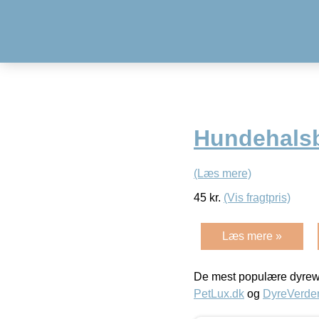
Hundehals
(Læs mere)
45
kr.
(Vis fragtpris)
Læs mere »
De mest populære dyrewe
PetLux.dk
og
DyreVerde