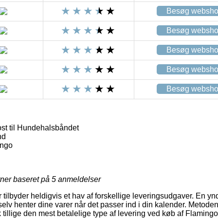
Besøg websh
Besøg websh
Besøg websh
Besøg websh
Besøg websh
st til Hundehalsbåndet
nd
ingo
rner baseret på
5
anmeldelser
r tilbyder heldigvis et hav af forskellige leveringsudgaver. En ynd
elv henter dine varer når det passer ind i din kalender. Metode
 tillige den mest betalelige type af levering ved køb af Flamingo