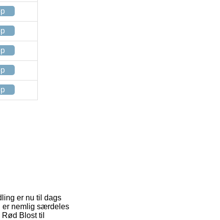
op
op
op
op
op
ling er nu til dags
n er nemlig særdeles
 Rød Blost til