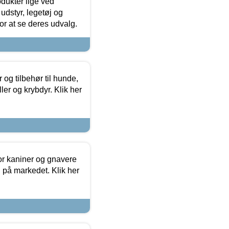
odukter lige ved
udstyr, legetøj og
 for at se deres udvalg.
og tilbehør til hunde,
ller og krybdyr. Klik her
or kaniner og gnavere
g på markedet. Klik her