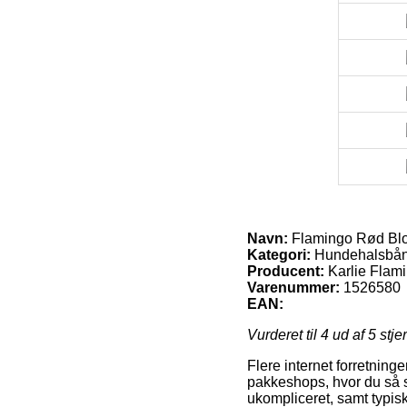
Navn:
Flamingo Rød Blo
Kategori:
Hundehalsbå
Producent:
Karlie Flam
Varenummer:
1526580
EAN:
Vurderet til
4
ud af 5 stje
Flere internet forretninge
pakkeshops, hvor du så s
ukompliceret, samt typisk