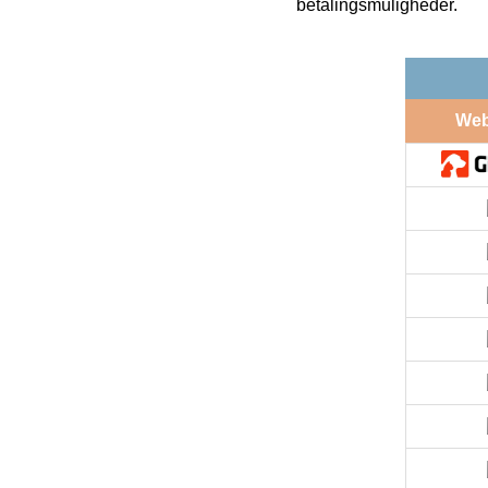
betalingsmuligheder.
We