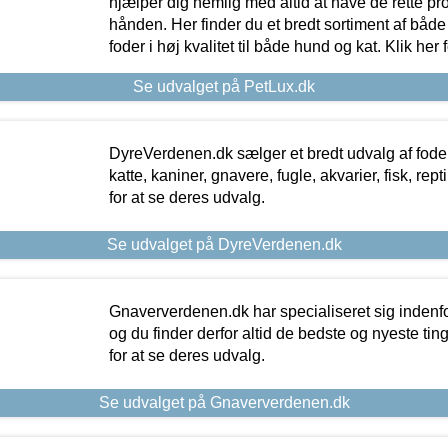
hjælper dig nemlig med altid at have de rette pr
hånden. Her finder du et bredt sortiment af både 
foder i høj kvalitet til både hund og kat. Klik her
Se udvalget på PetLux.dk
DyreVerdenen.dk sælger et bredt udvalg af foder 
katte, kaniner, gnavere, fugle, akvarier, fisk, repti
for at se deres udvalg.
Se udvalget på DyreVerdenen.dk
Gnaververdenen.dk har specialiseret sig indenf
og du finder derfor altid de bedste og nyeste tin
for at se deres udvalg.
Se udvalget på Gnaververdenen.dk