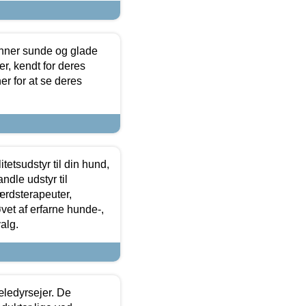
enner sunde og glade
r, kendt for deres
r for at se deres
tetsudstyr til din hund,
ndle udstyr til
ærdsterapeuter,
øvet af erfarne hunde-,
alg.
æledyrsejer. De