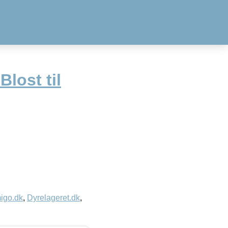
lost til
igo.dk
,
Dyrelageret.dk
,