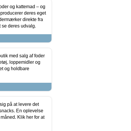
foder og kattemad – og
 producerer deres eget
dermærker direkte fra
t se deres udvalg.
utik med salg af foder
etøj, loppemidler og
tet og holdbare
sig på at levere det
 snacks. En oplevelse
 måned. Klik her for at