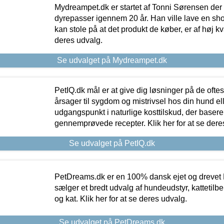
Mydreampet.dk er startet af Tonni Sørensen der
dyrepasser igennem 20 år. Han ville lave en sh
kan stole på at det produkt de køber, er af høj kval
deres udvalg.
Se udvalget på Mydreampet.dk
PetIQ.dk mål er at give dig løsninger på de oft
årsager til sygdom og mistrivsel hos din hund el
udgangspunkt i naturlige kosttilskud, der basere
gennemprøvede recepter. Klik her for at se dere
Se udvalget på PetIQ.dk
PetDreams.dk er en 100% dansk ejet og drevet 
sælger et bredt udvalg af hundeudstyr, kattetilbe
og kat. Klik her for at se deres udvalg.
Se udvalget på PetDreams.dk