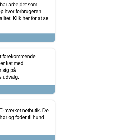
 har arbejdet som
op hvor forbrugeren
itet. Klik her for at se
est forekommende
ler kat med
r sig på
s udvalg.
E-mærket netbutik. De
hør og foder til hund