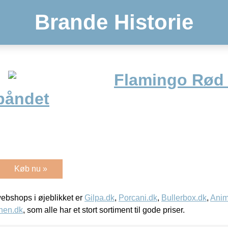
Brande Historie
Flamingo Rød B
båndet
Køb nu »
bshops i øjeblikket er
Gilpa.dk
,
Porcani.dk
,
Bullerbox.dk
,
Anim
nen.dk
, som alle har et stort sortiment til gode priser.