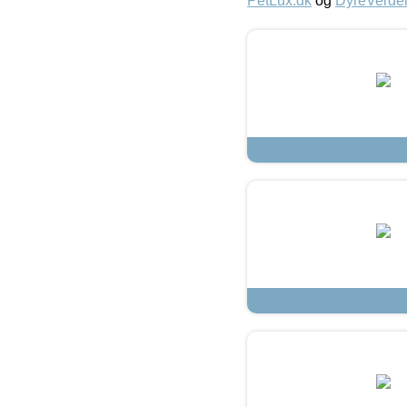
PetLux.dk
og
DyreVerde