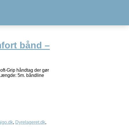
fort bånd –
Soft-Grip håndtag der gør
: Længde: 5m. båndline
igo.dk
,
Dyrelageret.dk
,