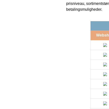
prisniveau, sortimentstø
betalingsmuligheder.
Websh