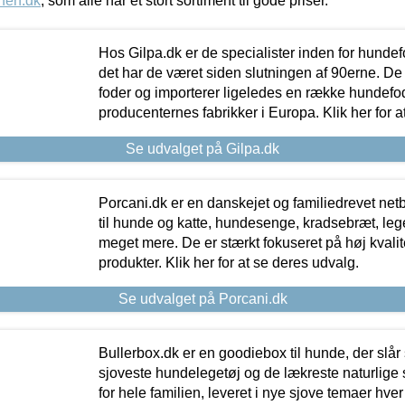
nen.dk
, som alle har et stort sortiment til gode priser.
Hos Gilpa.dk er de specialister inden for hunde
det har de været siden slutningen af 90erne. De
foder og importerer ligeledes en række hundefo
producenternes fabrikker i Europa. Klik her for a
Se udvalget på Gilpa.dk
Porcani.dk er en danskejet og familiedrevet netb
til hunde og katte, hundesenge, kradsebræt, leg
meget mere. De er stærkt fokuseret på høj kvali
produkter. Klik her for at se deres udvalg.
Se udvalget på Porcani.dk
Bullerbox.dk er en goodiebox til hunde, der slår 
sjoveste hundelegetøj og de lækreste naturlige
for hele familien, leveret i nye sjove temaer hver