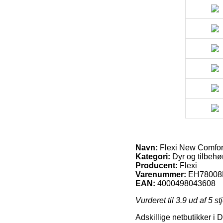
Navn:
Flexi New Comfort
Kategori:
Dyr og tilbehør
Producent:
Flexi
Varenummer:
EH78008
EAN:
4000498043608
Vurderet til
3.9
ud af 5 st
Adskillige netbutikker i 