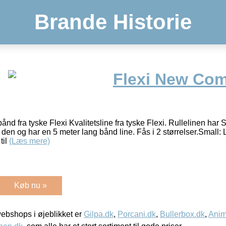
Brande Historie
Flexi New Com
nd fra tyske Flexi Kvalitetsline fra tyske Flexi. Rullelinen har 
 den og har en 5 meter lang bånd line. Fås i 2 størrelser.Small
til
(Læs mere)
Køb nu »
bshops i øjeblikket er
Gilpa.dk
,
Porcani.dk
,
Bullerbox.dk
,
Anim