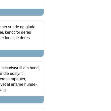
enner sunde og glade
r, kendt for deres
r for at se deres
tetsudstyr til din hund,
ndle udstyr til
ærdsterapeuter,
øvet af erfarne hunde-,
alg.