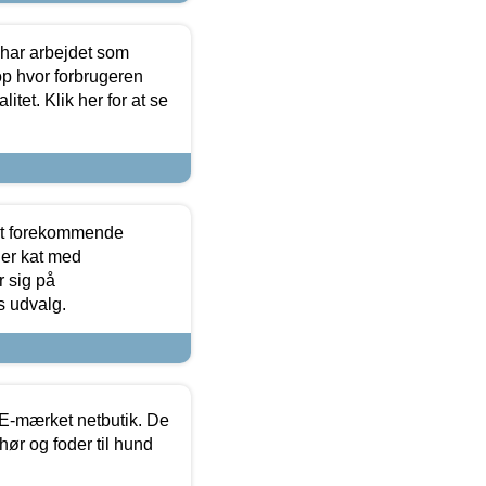
 har arbejdet som
op hvor forbrugeren
itet. Klik her for at se
est forekommende
ler kat med
r sig på
s udvalg.
E-mærket netbutik. De
hør og foder til hund