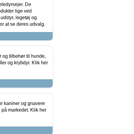
æledyrsejer. De
odukter lige ved
udstyr, legetøj og
 for at se deres udvalg.
og tilbehør til hunde,
ller og krybdyr. Klik her
or kaniner og gnavere
g på markedet. Klik her