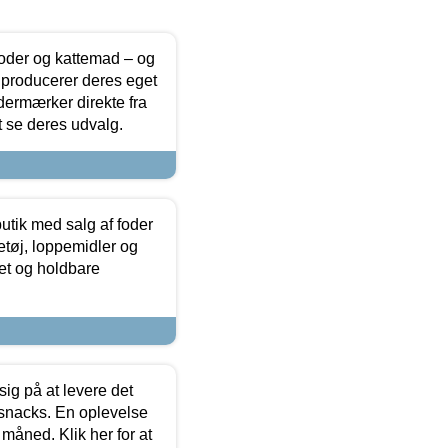
foder og kattemad – og
 producerer deres eget
dermærker direkte fra
t se deres udvalg.
utik med salg af foder
etøj, loppemidler og
tet og holdbare
sig på at levere det
 snacks. En oplevelse
 måned. Klik her for at