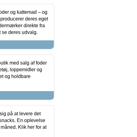
foder og kattemad – og
 producerer deres eget
dermærker direkte fra
t se deres udvalg.
utik med salg af foder
etøj, loppemidler og
tet og holdbare
sig på at levere det
 snacks. En oplevelse
 måned. Klik her for at