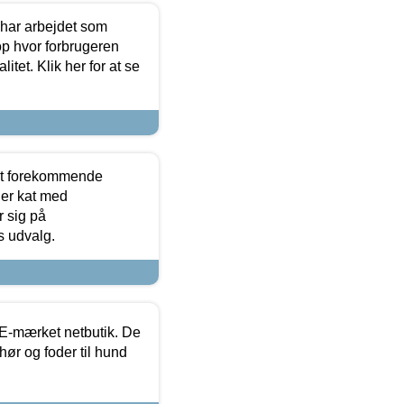
 har arbejdet som
op hvor forbrugeren
itet. Klik her for at se
est forekommende
ler kat med
r sig på
s udvalg.
E-mærket netbutik. De
hør og foder til hund