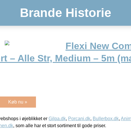
Brande Historie
Flexi New Com
rt – Alle Str, Medium – 5m (m
Køb nu »
bshops i øjeblikket er
Gilpa.dk
,
Porcani.dk
,
Bullerbox.dk
,
Anim
nen.dk
, som alle har et stort sortiment til gode priser.