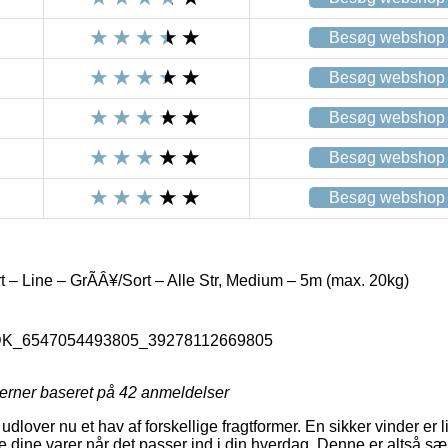
Besøg webshop
Besøg webshop
Besøg webshop
Besøg webshop
Besøg webshop
 – Line – GrÃÂ¥/Sort – Alle Str, Medium – 5m (max. 20kg)
_DK_6547054493805_39278112669805
jerner baseret på
42
anmeldelser
 udlover nu et hav af forskellige fragtformer. En sikker vinder er 
te dine varer når det passer ind i din hverdag. Denne er altså s