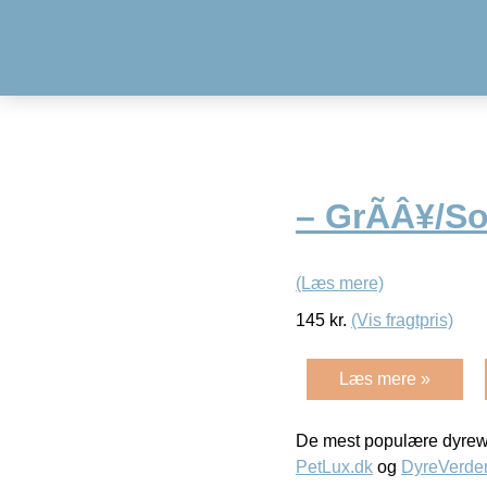
– GrÃÂ¥/So
(Læs mere)
145
kr.
(Vis fragtpris)
Læs mere »
De mest populære dyrewe
PetLux.dk
og
DyreVerde