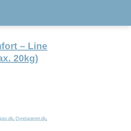
fort – Line
ax. 20kg)
igo.dk
,
Dyrelageret.dk
,