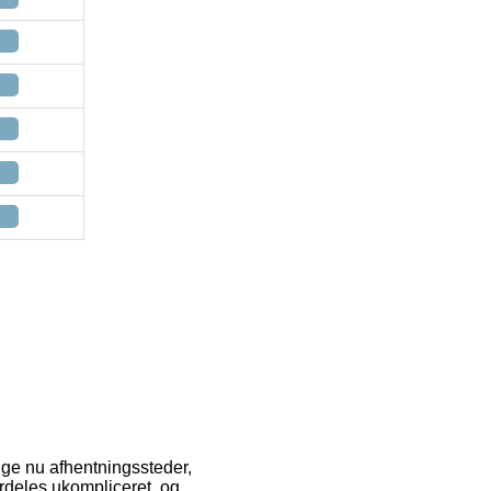
lige nu afhentningssteder,
ærdeles ukompliceret, og