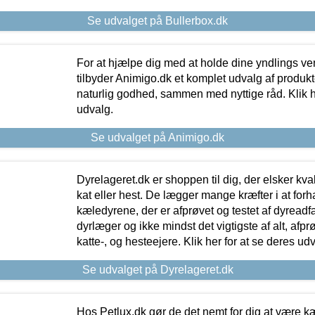
Se udvalget på Bullerbox.dk
For at hjælpe dig med at holde dine yndlings v
tilbyder Animigo.dk et komplet udvalg af produkte
naturlig godhed, sammen med nyttige råd. Klik he
udvalg.
Se udvalget på Animigo.dk
Dyrelageret.dk er shoppen til dig, der elsker kvali
kat eller hest. De lægger mange kræfter i at forha
kæledyrene, der er afprøvet og testet af dyreadf
dyrlæger og ikke mindst det vigtigste af alt, afpr
katte-, og hesteejere. Klik her for at se deres udv
Se udvalget på Dyrelageret.dk
Hos Petlux.dk gør de det nemt for dig at være k