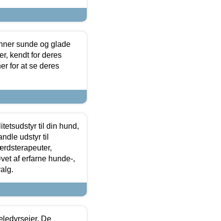
enner sunde og glade
r, kendt for deres
r for at se deres
tetsudstyr til din hund,
ndle udstyr til
ærdsterapeuter,
øvet af erfarne hunde-,
alg.
æledyrsejer. De