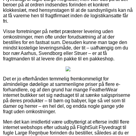
beroer på at ordren indsendes forinden et konkret
klokkeslæt, med hensynstagen til at de sandsynligvis kan nå
at få varerne hen til fragtfirmaet inden de logistikansatte får
fri.
Visse forretninger på nettet præsterer levering uden
omkostninger, men ofte under forudsætning af at der
bestilles for en fastsat sum. Desuden kunne man tage den
mindst kostelige leveringsmåde, der tit – uafhængig om du
bor nær Aarhus, Svendborg eller Struer – er at få
fragtmanden til at levere din pakke til en pakkeshop.
Det er jo efterhånden temmelig fremkommeligt for
almindelige dødelige at sammenligne priser på flere e-
forhandlere, og af den grund har mange FeatherWear
internet butikker set sig nødsaget til at sænke salgspriserne
på deres produkter – til børn og babyer, lige så vel som til
damer og herrer – en hel del, og endda nogle gange yde
fragt uden omkostninger.
Men det kan imidlertid være udbytterigt at efterse indtil flere
internet webshops efter udsalg på FlightSuit Flyvedragt til
fugle Large Regnbue forinden du bestiller, således at du er