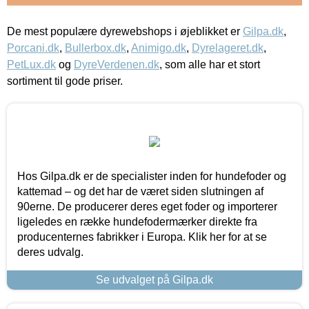
De mest populære dyrewebshops i øjeblikket er
Gilpa.dk
,
Porcani.dk
,
Bullerbox.dk
,
Animigo.dk
,
Dyrelageret.dk
,
PetLux.dk
og
DyreVerdenen.dk
, som alle har et stort
sortiment til gode priser.
Hos Gilpa.dk er de specialister inden for hundefoder og
kattemad – og det har de været siden slutningen af
90erne. De producerer deres eget foder og importerer
ligeledes en række hundefodermærker direkte fra
producenternes fabrikker i Europa. Klik her for at se
deres udvalg.
Se udvalget på Gilpa.dk