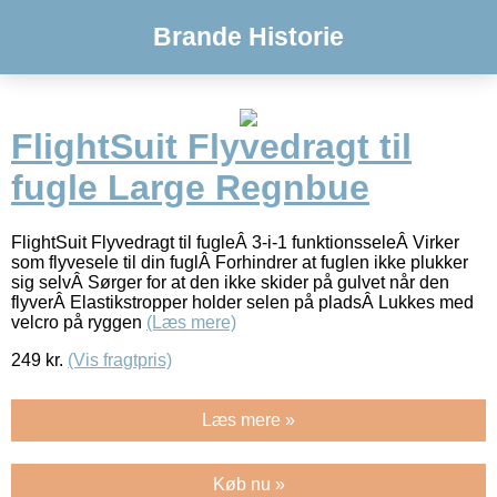
Brande Historie
FlightSuit Flyvedragt til
fugle Large Regnbue
FlightSuit Flyvedragt til fugleÂ 3-i-1 funktionsseleÂ Virker
som flyvesele til din fuglÂ Forhindrer at fuglen ikke plukker
sig selvÂ Sørger for at den ikke skider på gulvet når den
flyverÂ Elastikstropper holder selen på pladsÂ Lukkes med
velcro på ryggen
(Læs mere)
249
kr.
(Vis fragtpris)
Læs mere »
Køb nu »