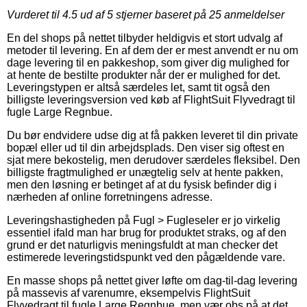
Vurderet til
4.5
ud af 5 stjerner baseret på
25
anmeldelser
En del shops på nettet tilbyder heldigvis et stort udvalg af
metoder til levering. En af dem der er mest anvendt er nu om
dage levering til en pakkeshop, som giver dig mulighed for
at hente de bestilte produkter når der er mulighed for det.
Leveringstypen er altså særdeles let, samt tit også den
billigste leveringsversion ved køb af FlightSuit Flyvedragt til
fugle Large Regnbue.
Du bør endvidere udse dig at få pakken leveret til din private
bopæl eller ud til din arbejdsplads. Den viser sig oftest en
sjat mere bekostelig, men derudover særdeles fleksibel. Den
billigste fragtmulighed er unægtelig selv at hente pakken,
men den løsning er betinget af at du fysisk befinder dig i
nærheden af online forretningens adresse.
Leveringshastigheden på Fugl > Fugleseler er jo virkelig
essentiel ifald man har brug for produktet straks, og af den
grund er det naturligvis meningsfuldt at man checker det
estimerede leveringstidspunkt ved den pågældende vare.
En masse shops på nettet giver løfte om dag-til-dag levering
på massevis af varenumre, eksempelvis FlightSuit
Flyvedragt til fugle Large Regnbue, men vær obs på at det