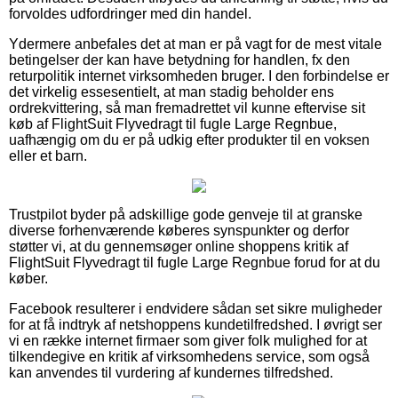
forvoldes udfordringer med din handel.
Ydermere anbefales det at man er på vagt for de mest vitale
betingelser der kan have betydning for handlen, fx den
returpolitik internet virksomheden bruger. I den forbindelse er
det virkelig essesentielt, at man stadig beholder ens
ordrekvittering, så man fremadrettet vil kunne eftervise sit
køb af FlightSuit Flyvedragt til fugle Large Regnbue,
uafhængig om du er på udkig efter produkter til en voksen
eller et barn.
Trustpilot byder på adskillige gode genveje til at granske
diverse forhenværende køberes synspunkter og derfor
støtter vi, at du gennemsøger online shoppens kritik af
FlightSuit Flyvedragt til fugle Large Regnbue forud for at du
køber.
Facebook resulterer i endvidere sådan set sikre muligheder
for at få indtryk af netshoppens kundetilfredshed. I øvrigt ser
vi en række internet firmaer som giver folk mulighed for at
tilkendegive en kritik af virksomhedens service, som også
kan anvendes til vurdering af kundernes tilfredshed.