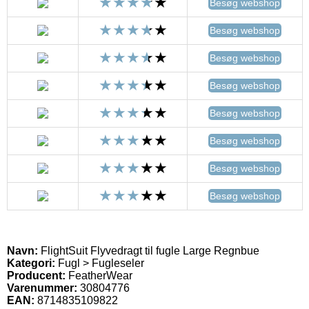
Besøg webshop
Besøg webshop
Besøg webshop
Besøg webshop
Besøg webshop
Besøg webshop
Besøg webshop
Besøg webshop
Navn:
FlightSuit Flyvedragt til fugle Large Regnbue
Kategori:
Fugl > Fugleseler
Producent:
FeatherWear
Varenummer:
30804776
EAN:
8714835109822