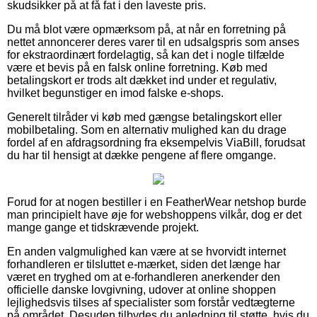
skudsikker på at få fat i den laveste pris.
Du må blot være opmærksom på, at når en forretning på
nettet annoncerer deres varer til en udsalgspris som anses
for ekstraordinært fordelagtig, så kan det i nogle tilfælde
være et bevis på en falsk online forretning. Køb med
betalingskort er trods alt dækket ind under et regulativ,
hvilket begunstiger en imod falske e-shops.
Generelt tilråder vi køb med gængse betalingskort eller
mobilbetaling. Som en alternativ mulighed kan du drage
fordel af en afdragsordning fra eksempelvis ViaBill, forudsat
du har til hensigt at dække pengene af flere omgange.
Forud for at nogen bestiller i en FeatherWear netshop burde
man principielt have øje for webshoppens vilkår, dog er det
mange gange et tidskrævende projekt.
En anden valgmulighed kan være at se hvorvidt internet
forhandleren er tilsluttet e-mærket, siden det længe har
været en tryghed om at e-forhandleren anerkender den
officielle danske lovgivning, udover at online shoppen
lejlighedsvis tilses af specialister som forstår vedtægterne
på området. Desuden tilbydes du anledning til støtte, hvis du