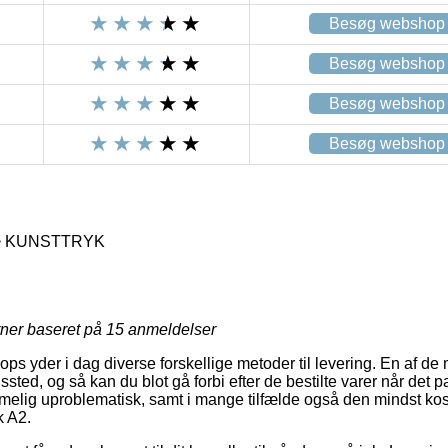
Besøg webshop
Besøg webshop
Besøg webshop
Besøg webshop
 > KUNSTTRYK
rner baseret på
15
anmeldelser
s yder i dag diverse forskellige metoder til levering. En af de m
ngssted, og så kan du blot gå forbi efter de bestilte varer når det 
melig uproblematisk, samt i mange tilfælde også den mindst kost
k A2.