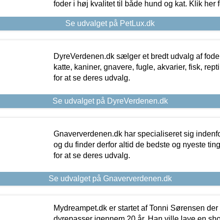
foder i høj kvalitet til både hund og kat. Klik her
Se udvalget på PetLux.dk
DyreVerdenen.dk sælger et bredt udvalg af foder 
katte, kaniner, gnavere, fugle, akvarier, fisk, repti
for at se deres udvalg.
Se udvalget på DyreVerdenen.dk
Gnaververdenen.dk har specialiseret sig indenf
og du finder derfor altid de bedste og nyeste tin
for at se deres udvalg.
Se udvalget på Gnaververdenen.dk
Mydreampet.dk er startet af Tonni Sørensen der
dyrepasser igennem 20 år. Han ville lave en sh