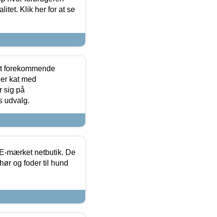
itet. Klik her for at se
est forekommende
ler kat med
r sig på
s udvalg.
E-mærket netbutik. De
hør og foder til hund