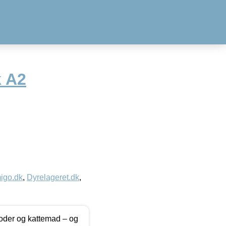
k A2
igo.dk
,
Dyrelageret.dk
,
foder og kattemad – og