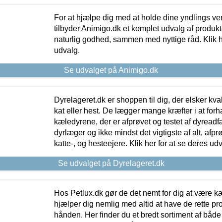
For at hjælpe dig med at holde dine yndlings v
tilbyder Animigo.dk et komplet udvalg af produkte
naturlig godhed, sammen med nyttige råd. Klik he
udvalg.
Se udvalget på Animigo.dk
Dyrelageret.dk er shoppen til dig, der elsker kvali
kat eller hest. De lægger mange kræfter i at forha
kæledyrene, der er afprøvet og testet af dyreadf
dyrlæger og ikke mindst det vigtigste af alt, afpr
katte-, og hesteejere. Klik her for at se deres udv
Se udvalget på Dyrelageret.dk
Hos Petlux.dk gør de det nemt for dig at være k
hjælper dig nemlig med altid at have de rette pr
hånden. Her finder du et bredt sortiment af både 