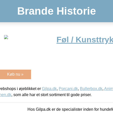
Brande Historie
Føl / Kunsttry
Køb nu »
bshops i øjeblikket er
Gilpa.dk
,
Porcani.dk
,
Bullerbox.dk
,
Anim
nen.dk
, som alle har et stort sortiment til gode priser.
Hos Gilpa.dk er de specialister inden for hunde