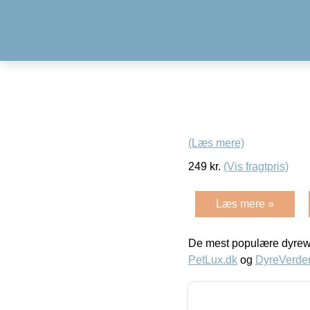
(Læs mere)
249
kr.
(Vis fragtpris)
Læs mere »
De mest populære dyrewe
PetLux.dk
og
DyreVerde