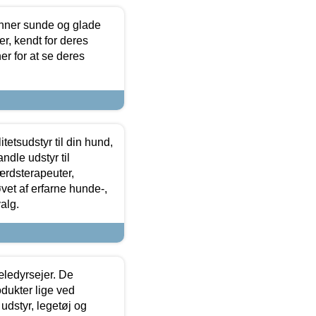
enner sunde og glade
r, kendt for deres
r for at se deres
tetsudstyr til din hund,
ndle udstyr til
ærdsterapeuter,
øvet af erfarne hunde-,
alg.
æledyrsejer. De
odukter lige ved
udstyr, legetøj og