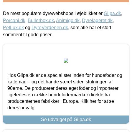
De mest populære dyrewebshops i øjeblikket er
Gilpa.dk
,
Porcani.dk
,
Bullerbox.dk
,
Animigo.dk
,
Dyrelageret.dk
,
PetLux.dk
og
DyreVerdenen.dk
, som alle har et stort
sortiment til gode priser.
Hos Gilpa.dk er de specialister inden for hundefoder og
kattemad – og det har de været siden slutningen af
90erne. De producerer deres eget foder og importerer
ligeledes en række hundefodermærker direkte fra
producenternes fabrikker i Europa. Klik her for at se
deres udvalg.
Se udvalget på Gilpa.dk