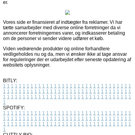
er.
Vores side er finansieret af indtægter fra reklamer. Vi har
tætte samarbejder med diverse online forretninger da vi
annoncerer forretningernes varer, og indkasserer betaling
om de personer vi sender videre udfører et køb.
Viden vedrørende produkter og online forhandlere
vedligeholdes nu og da, men vi ønsker ikke at tage ansvar
for reguleringer der er udarbejdet efter seneste opdatering af
websitets oplysninger.
BITLY:
1
1
1
1
1
1
1
1
1
1
1
1
1
1
1
1
1
1
1
1
1
1
1
1
1
1
1
1
1
1
1
1
1
1
1
1
1
1
1
1
1
1
1
1
1
1
1
1
1
1
1
1
1
1
1
1
1
1
1
1
1
1
1
1
1
1
1
1
1
1
1
1
1
1
1
1
1
1
1
1
1
1
1
1
1
1
1
1
1
1
1
1
1
1
1
1
1
1
1
1
SPOTIFY:
1
1
1
1
1
1
1
1
1
1
1
1
1
1
1
1
1
1
1
1
1
1
1
1
1
1
1
1
1
1
1
1
1
1
1
1
1
1
1
1
1
1
1
1
1
1
1
1
1
1
1
1
1
1
1
1
1
1
1
1
1
1
1
1
1
1
1
1
1
1
1
1
1
1
1
1
1
1
1
1
1
1
1
1
1
1
1
1
1
1
1
1
1
1
1
1
1
1
1
1
CUTTLY BIO: