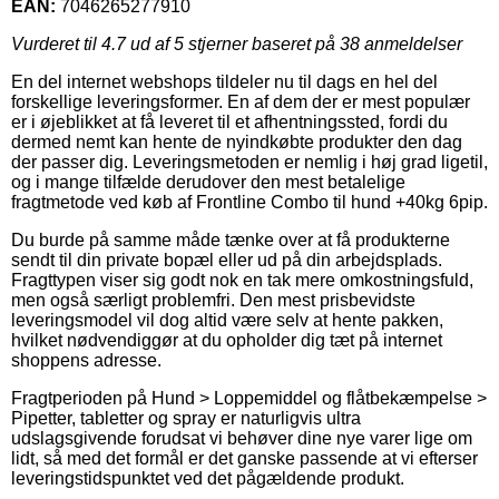
EAN:
7046265277910
Vurderet til
4.7
ud af 5 stjerner baseret på
38
anmeldelser
En del internet webshops tildeler nu til dags en hel del
forskellige leveringsformer. En af dem der er mest populær
er i øjeblikket at få leveret til et afhentningssted, fordi du
dermed nemt kan hente de nyindkøbte produkter den dag
der passer dig. Leveringsmetoden er nemlig i høj grad ligetil,
og i mange tilfælde derudover den mest betalelige
fragtmetode ved køb af Frontline Combo til hund +40kg 6pip.
Du burde på samme måde tænke over at få produkterne
sendt til din private bopæl eller ud på din arbejdsplads.
Fragttypen viser sig godt nok en tak mere omkostningsfuld,
men også særligt problemfri. Den mest prisbevidste
leveringsmodel vil dog altid være selv at hente pakken,
hvilket nødvendiggør at du opholder dig tæt på internet
shoppens adresse.
Fragtperioden på Hund > Loppemiddel og flåtbekæmpelse >
Pipetter, tabletter og spray er naturligvis ultra
udslagsgivende forudsat vi behøver dine nye varer lige om
lidt, så med det formål er det ganske passende at vi efterser
leveringstidspunktet ved det pågældende produkt.