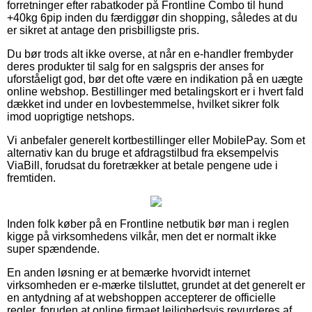
forretninger efter rabatkoder på Frontline Combo til hund
+40kg 6pip inden du færdiggør din shopping, således at du
er sikret at antage den prisbilligste pris.
Du bør trods alt ikke overse, at når en e-handler frembyder
deres produkter til salg for en salgspris der anses for
uforståeligt god, bør det ofte være en indikation på en uægte
online webshop. Bestillinger med betalingskort er i hvert fald
dækket ind under en lovbestemmelse, hvilket sikrer folk
imod uoprigtige netshops.
Vi anbefaler generelt kortbestillinger eller MobilePay. Som et
alternativ kan du bruge et afdragstilbud fra eksempelvis
ViaBill, forudsat du foretrækker at betale pengene ude i
fremtiden.
Inden folk køber på en Frontline netbutik bør man i reglen
kigge på virksomhedens vilkår, men det er normalt ikke
super spændende.
En anden løsning er at bemærke hvorvidt internet
virksomheden er e-mærke tilsluttet, grundet at det generelt er
en antydning af at webshoppen accepterer de officielle
regler, foruden at online firmaet lejlighedsvis revurderes af