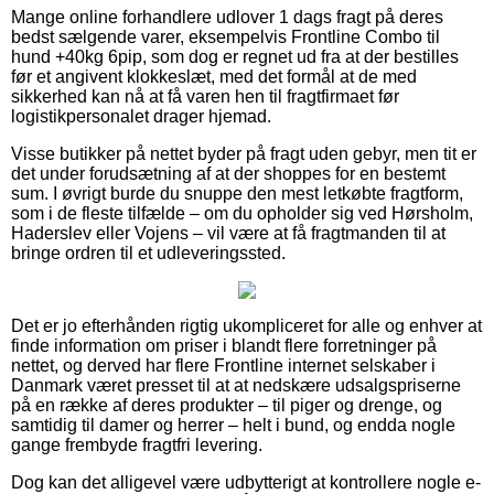
Mange online forhandlere udlover 1 dags fragt på deres
bedst sælgende varer, eksempelvis Frontline Combo til
hund +40kg 6pip, som dog er regnet ud fra at der bestilles
før et angivent klokkeslæt, med det formål at de med
sikkerhed kan nå at få varen hen til fragtfirmaet før
logistikpersonalet drager hjemad.
Visse butikker på nettet byder på fragt uden gebyr, men tit er
det under forudsætning af at der shoppes for en bestemt
sum. I øvrigt burde du snuppe den mest letkøbte fragtform,
som i de fleste tilfælde – om du opholder sig ved Hørsholm,
Haderslev eller Vojens – vil være at få fragtmanden til at
bringe ordren til et udleveringssted.
Det er jo efterhånden rigtig ukompliceret for alle og enhver at
finde information om priser i blandt flere forretninger på
nettet, og derved har flere Frontline internet selskaber i
Danmark været presset til at at nedskære udsalgspriserne
på en række af deres produkter – til piger og drenge, og
samtidig til damer og herrer – helt i bund, og endda nogle
gange frembyde fragtfri levering.
Dog kan det alligevel være udbytterigt at kontrollere nogle e-