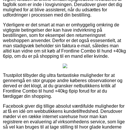
fagfolk som er inde i lovgivningen. Derudover giver det dig
mulighed for at blive assisteret, når du udsættes for
udfordringer i processen med din bestilling.
Yderligere er det smart at man er omhyggelig omkring de
vigtigste betingelser der kan have indvirkning på
bestillingen, som for eksempel den returneringsret
webshoppen anvender. Derfor er det også essesentielt, at
man stadigvæk beholder sin faktura e-mail, således man
altid kan vidne om sit køb af Frontline Combo til hund +40kg
6pip, om du er på shopping til en mand eller kvinde.
Trustpilot tilbyder dig ultra fantastiske muligheder for at
gennemgå en stor gruppe andre køberes observationer og
derved er det klogt, at du gransker netbutikkens kritik af
Frontline Combo til hund +40kg 6pip forud for at du
færdiggør din shopping.
Facebook giver dig tillige absolut værdifulde muligheder for
at få en idé om webbutikkens kundetilfredshed. Derudover
møder vi en række internet varehuse hvor man kan
registrere en evaluering af virksomhedens service, som lige
så vel kan bruges til at tage stilling til hvor glade kunderne