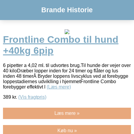
Brande Historie
Frontline Combo til hund
+40kg 6pip
6 pipetter a 4,02 ml. til udvortes brug.Til hunde der vejer over
40 kiloDræber lopper inden for 24 timer og flåter og lus
inden 48 timerÂ Bryder loppens livscyklus ved at forebygge
loppestadiernes udviklling i hjemmetFrontline Combo
forebygger effektivt l
(Læs mere)
389
kr.
(Vis fragtpris)
Læs mere »
Køb nu »