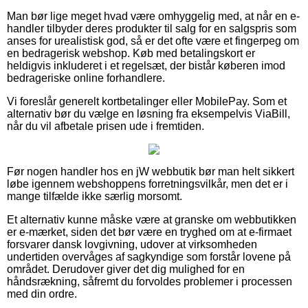
Man bør lige meget hvad være omhyggelig med, at når en e-
handler tilbyder deres produkter til salg for en salgspris som
anses for urealistisk god, så er det ofte være et fingerpeg om
en bedragerisk webshop. Køb med betalingskort er
heldigvis inkluderet i et regelsæt, der bistår køberen imod
bedrageriske online forhandlere.
Vi foreslår generelt kortbetalinger eller MobilePay. Som et
alternativ bør du vælge en løsning fra eksempelvis ViaBill,
når du vil afbetale prisen ude i fremtiden.
Før nogen handler hos en jW webbutik bør man helt sikkert
løbe igennem webshoppens forretningsvilkår, men det er i
mange tilfælde ikke særlig morsomt.
Et alternativ kunne måske være at granske om webbutikken
er e-mærket, siden det bør være en tryghed om at e-firmaet
forsvarer dansk lovgivning, udover at virksomheden
undertiden overvåges af sagkyndige som forstår lovene på
området. Derudover giver det dig mulighed for en
håndsrækning, såfremt du forvoldes problemer i processen
med din ordre.