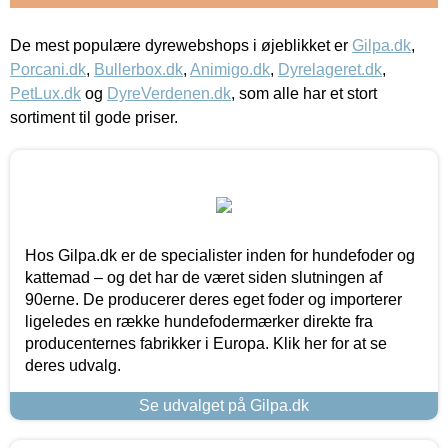
De mest populære dyrewebshops i øjeblikket er
Gilpa.dk
,
Porcani.dk
,
Bullerbox.dk
,
Animigo.dk
,
Dyrelageret.dk
,
PetLux.dk
og
DyreVerdenen.dk
, som alle har et stort
sortiment til gode priser.
Hos Gilpa.dk er de specialister inden for hundefoder og
kattemad – og det har de været siden slutningen af
90erne. De producerer deres eget foder og importerer
ligeledes en række hundefodermærker direkte fra
producenternes fabrikker i Europa. Klik her for at se
deres udvalg.
Se udvalget på Gilpa.dk