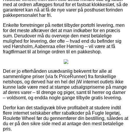
med at ordren aflægges forud for et fastsat klokkeslæt, så de
garanteret kan nå at få de nye varer på posthuset forinden
pakkepersonalet har fri.
Enkelte forretninger på nettet tilbyder portofri levering, men
for det meste afkræver det at man indkøber for en præcis
sum. Derudover må du overveje den mest betalelige
mulighed for levering, der ofte – hvad end du befinder sig
ved Hørsholm, Aabenraa eller Hørning – vil være at få
fragtfirmaet til at bringe ordren til en pakkeshop.
Det er jo efterhånden usædvanlig bekvemt for alle at
sammenligne priser (via fx PriceRunner) fra forskellige
netshops, og derved har en hel del jW internet outlets ikke
kunne lade være med at stampe udsalgspriserne på mange
af deres varer – til drenge og piger, samt til herrer og damer
– voldsomt, og endda nogle gange tilbyde gratis levering.
Derfor kan det stadigvæk blive profitabelt at studere indtil
flere internet selskaber efter rabatkoder på Fugle legetøj,
Roulette Wheel før du gennemfører din bestilling, således at
du er på den sikre side med at antage den mest betalelige
pris.