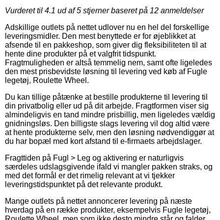
Vurderet til
4.1
ud af 5 stjerner baseret på
12
anmeldelser
Adskillige outlets på nettet udlover nu en hel del forskellige
leveringsmidler. Den mest benyttede er for øjeblikket at
afsende til en pakkeshop, som giver dig fleksibiliteten til at
hente dine produkter på et valgfrit tidspunkt.
Fragtmuligheden er altså temmelig nem, samt ofte ligeledes
den mest prisbevidste løsning til levering ved køb af Fugle
legetøj, Roulette Wheel.
Du kan tillige påtænke at bestille produkterne til levering til
din privatbolig eller ud på dit arbejde. Fragtformen viser sig
almindeligvis en tand mindre prisbillig, men ligeledes vældig
gnidningsløs. Den billigste slags levering vil dog altid være
at hente produkterne selv, men den løsning nødvendiggør at
du har bopæl med kort afstand til e-firmaets arbejdslager.
Fragttiden på Fugl > Leg og aktivering er naturligvis
særdeles udslagsgivende ifald vi mangler pakken straks, og
med det formål er det rimelig relevant at vi tjekker
leveringstidspunktet på det relevante produkt.
Mange outlets på nettet annoncerer levering på næste
hverdag på en række produkter, eksempelvis Fugle legetøj,
Roulette Wheel, men som ikke desto mindre står og falder