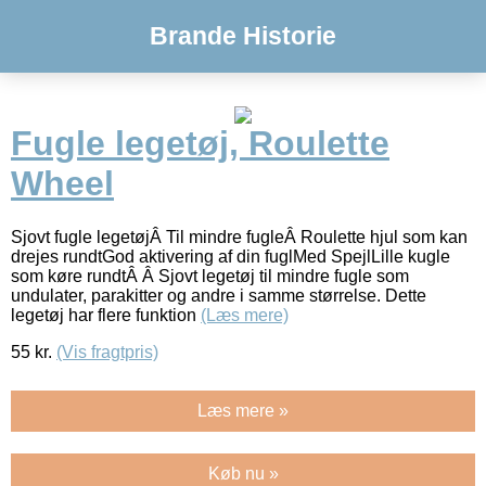
Brande Historie
Fugle legetøj, Roulette
Wheel
Sjovt fugle legetøjÂ Til mindre fugleÂ Roulette hjul som kan
drejes rundtGod aktivering af din fuglMed SpejlLille kugle
som køre rundtÂ Â Sjovt legetøj til mindre fugle som
undulater, parakitter og andre i samme størrelse. Dette
legetøj har flere funktion
(Læs mere)
55
kr.
(Vis fragtpris)
Læs mere »
Køb nu »