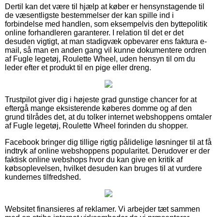
Dertil kan det være til hjælp at køber er hensynstagende til
de væsentligste bestemmelser der kan spille ind i
forbindelse med handlen, som eksempelvis den byttepolitik
online forhandleren garanterer. I relation til det er det
desuden vigtigt, at man stadigvæk opbevarer ens faktura e-
mail, så man en anden gang vil kunne dokumentere ordren
af Fugle legetøj, Roulette Wheel, uden hensyn til om du
leder efter et produkt til en pige eller dreng.
Trustpilot giver dig i højeste grad gunstige chancer for at
eftergå mange eksisterende køberes domme og af den
grund tilrådes det, at du tolker internet webshoppens omtaler
af Fugle legetøj, Roulette Wheel forinden du shopper.
Facebook bringer dig tillige rigtig pålidelige løsninger til at få
indtryk af online webshoppens popularitet. Derudover er der
faktisk online webshops hvor du kan give en kritik af
købsoplevelsen, hvilket desuden kan bruges til at vurdere
kundernes tilfredshed.
Websitet finansieres af reklamer. Vi arbejder tæt sammen