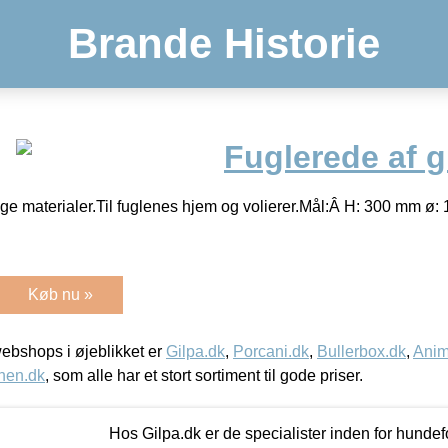
Brande Historie
Fuglerede af 
lige materialer.Til fuglenes hjem og volierer.Mål:Â H: 300 mm ø
Køb nu »
bshops i øjeblikket er
Gilpa.dk
,
Porcani.dk
,
Bullerbox.dk
,
Anim
nen.dk
, som alle har et stort sortiment til gode priser.
Hos Gilpa.dk er de specialister inden for hunde