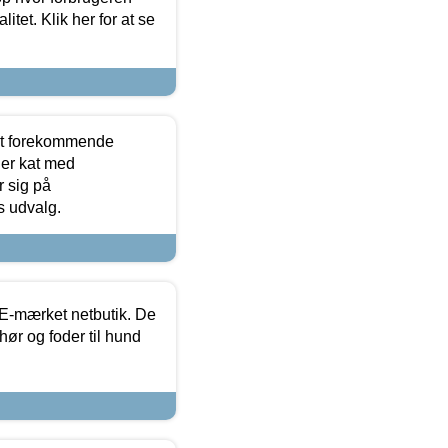
itet. Klik her for at se
est forekommende
ler kat med
r sig på
s udvalg.
E-mærket netbutik. De
hør og foder til hund