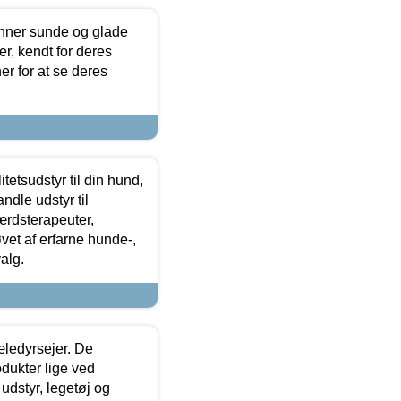
enner sunde og glade
r, kendt for deres
r for at se deres
tetsudstyr til din hund,
ndle udstyr til
ærdsterapeuter,
øvet af erfarne hunde-,
alg.
æledyrsejer. De
odukter lige ved
udstyr, legetøj og