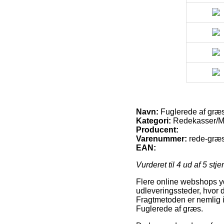
Navn:
Fuglerede af græ
Kategori:
Redekasser/Ma
Producent:
Varenummer:
rede-græ
EAN:
Vurderet til
4
ud af 5 stje
Flere online webshops yde
udleveringssteder, hvor de
Fragtmetoden er nemlig i 
Fuglerede af græs.