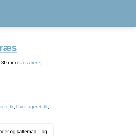
græs
: 130 mm
(Læs mere)
igo.dk
,
Dyrelageret.dk
,
foder og kattemad – og