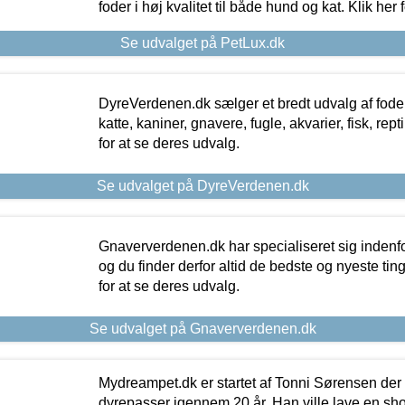
foder i høj kvalitet til både hund og kat. Klik her
Se udvalget på PetLux.dk
DyreVerdenen.dk sælger et bredt udvalg af foder 
katte, kaniner, gnavere, fugle, akvarier, fisk, repti
for at se deres udvalg.
Se udvalget på DyreVerdenen.dk
Gnaververdenen.dk har specialiseret sig indenf
og du finder derfor altid de bedste og nyeste tin
for at se deres udvalg.
Se udvalget på Gnaververdenen.dk
Mydreampet.dk er startet af Tonni Sørensen der
dyrepasser igennem 20 år. Han ville lave en sh