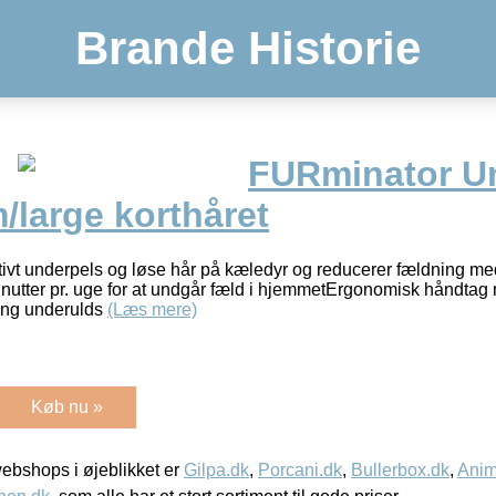
Brande Historie
FURminator U
/large korthåret
tivt underpels og løse hår på kæledyr og reducerer fældning med 
utter pr. uge for at undgår fæld i hjemmetErgonomisk håndta
ring underulds
(Læs mere)
Køb nu »
bshops i øjeblikket er
Gilpa.dk
,
Porcani.dk
,
Bullerbox.dk
,
Anim