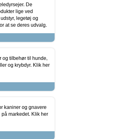
æledyrsejer. De
odukter lige ved
udstyr, legetøj og
 for at se deres udvalg.
og tilbehør til hunde,
ller og krybdyr. Klik her
or kaniner og gnavere
g på markedet. Klik her