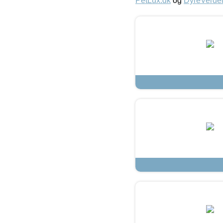
PetLux.dk
og
DyreVerde