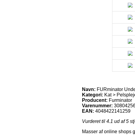
Navn:
FURminator Under
Kategori:
Kat > Pelspleje
Producent:
Furminator
Varenummer:
3080425
EAN:
4048422141259
Vurderet til
4.1
ud af 5 st
Masser af online shops g