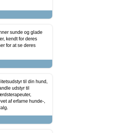
enner sunde og glade
r, kendt for deres
r for at se deres
tetsudstyr til din hund,
ndle udstyr til
ærdsterapeuter,
øvet af erfarne hunde-,
alg.