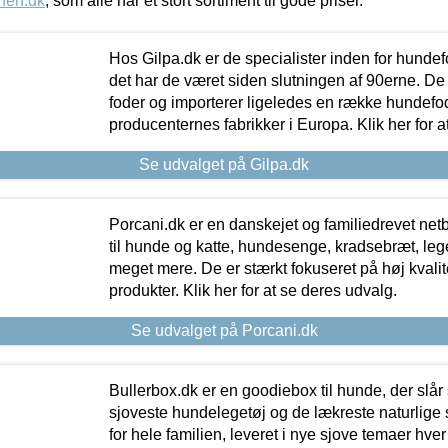
nen.dk
, som alle har et stort sortiment til gode priser.
Hos Gilpa.dk er de specialister inden for hunde
det har de været siden slutningen af 90erne. De
foder og importerer ligeledes en række hundefo
producenternes fabrikker i Europa. Klik her for a
Se udvalget på Gilpa.dk
Porcani.dk er en danskejet og familiedrevet netb
til hunde og katte, hundesenge, kradsebræt, leg
meget mere. De er stærkt fokuseret på høj kvali
produkter. Klik her for at se deres udvalg.
Se udvalget på Porcani.dk
Bullerbox.dk er en goodiebox til hunde, der slår 
sjoveste hundelegetøj og de lækreste naturlige
for hele familien, leveret i nye sjove temaer hver