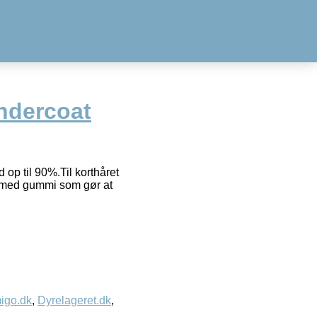
ndercoat
op til 90%.Til korthåret
g med gummi som gør at
igo.dk
,
Dyrelageret.dk
,