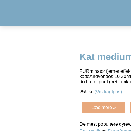
Kat medium
FURminator fjerner effek
katteAndvendes 10-20min
du har et godt greb omk
259
kr.
(Vis fragtpris)
Læs mere »
De mest populære dyrewe