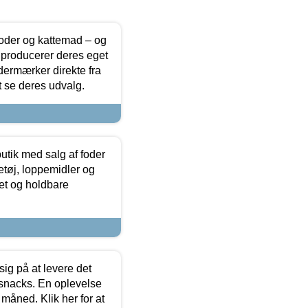
foder og kattemad – og
 producerer deres eget
dermærker direkte fra
t se deres udvalg.
utik med salg af foder
etøj, loppemidler og
tet og holdbare
sig på at levere det
 snacks. En oplevelse
 måned. Klik her for at