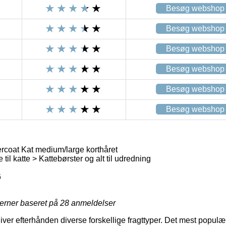
Besøg webshop
Besøg webshop
Besøg webshop
Besøg webshop
Besøg webshop
Besøg webshop
coat Kat medium/large korthåret
 til katte > Kattebørster og alt til udredning
6
jerner baseret på
28
anmeldelser
iver efterhånden diverse forskellige fragttyper. Det mest popul