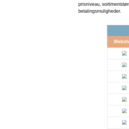
prisniveau, sortimentstø
betalingsmuligheder.
Websh