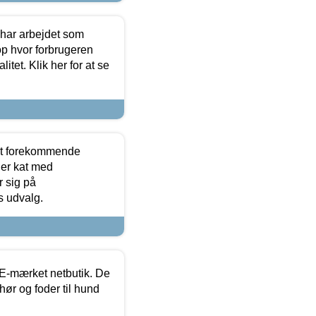
 har arbejdet som
op hvor forbrugeren
itet. Klik her for at se
est forekommende
ler kat med
r sig på
s udvalg.
E-mærket netbutik. De
hør og foder til hund