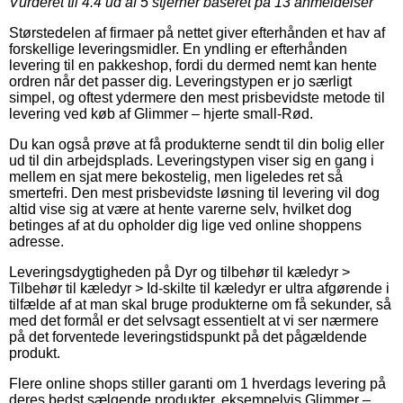
Vurderet til
4.4
ud af 5 stjerner baseret på
13
anmeldelser
Størstedelen af firmaer på nettet giver efterhånden et hav af
forskellige leveringsmidler. En yndling er efterhånden
levering til en pakkeshop, fordi du dermed nemt kan hente
ordren når det passer dig. Leveringstypen er jo særligt
simpel, og oftest ydermere den mest prisbevidste metode til
levering ved køb af Glimmer – hjerte small-Rød.
Du kan også prøve at få produkterne sendt til din bolig eller
ud til din arbejdsplads. Leveringstypen viser sig en gang i
mellem en sjat mere bekostelig, men ligeledes ret så
smertefri. Den mest prisbevidste løsning til levering vil dog
altid vise sig at være at hente varerne selv, hvilket dog
betinges af at du opholder dig lige ved online shoppens
adresse.
Leveringsdygtigheden på Dyr og tilbehør til kæledyr >
Tilbehør til kæledyr > Id-skilte til kæledyr er ultra afgørende i
tilfælde af at man skal bruge produkterne om få sekunder, så
med det formål er det selvsagt essentielt at vi ser nærmere
på det forventede leveringstidspunkt på det pågældende
produkt.
Flere online shops stiller garanti om 1 hverdags levering på
deres bedst sælgende produkter, eksempelvis Glimmer –