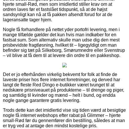
hjerte small-Rød, men som imidlertid stiller krav om at
ordren laves før et fastslået tidspunkt, så at de højst
sandsynligt kan nå at få pakken afsendt forud for at de
lageransatte tager hjem.
Nogle få forhandlere på nettet yder portofri levering, men i
mange tilfælde gælder det kun hvis man indkøber for en
fastsat sum. Som alternativ skulle man udse dig den mest
prisbevidste fragtløsning, hvilket tit – ligegyldigt om man
befinder sig tæt på Silkeborg, Smørumnedre eller Svenstrup
– vil blive at få dem til at levere din ordre til en pakkeshop.
Det er jo efterhånden virkelig bekvemt for folk at finde de
laveste priser hos flere internet forretninger, og derved har
langt de fleste Red Dingo e-butikker været tvunget til at
nedskære prisniveauet på produkterne – til drenge og piger,
og samtidig til kvinder og mænd – helt i bund, og endda
nogle gange garantere gratis levering.
Trods dette kan det imidlertid vise sig tiden værd at besigtige
nogle få internet webshops efter rabat på Glimmer – hjerte
small-Rød før du gennemfører din bestilling, således at man
er tryg ved at antage den mindst kostelige pris.