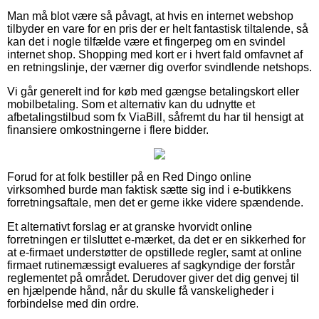
Man må blot være så påvagt, at hvis en internet webshop
tilbyder en vare for en pris der er helt fantastisk tiltalende, så
kan det i nogle tilfælde være et fingerpeg om en svindel
internet shop. Shopping med kort er i hvert fald omfavnet af
en retningslinje, der værner dig overfor svindlende netshops.
Vi går generelt ind for køb med gængse betalingskort eller
mobilbetaling. Som et alternativ kan du udnytte et
afbetalingstilbud som fx ViaBill, såfremt du har til hensigt at
finansiere omkostningerne i flere bidder.
Forud for at folk bestiller på en Red Dingo online
virksomhed burde man faktisk sætte sig ind i e-butikkens
forretningsaftale, men det er gerne ikke videre spændende.
Et alternativt forslag er at granske hvorvidt online
forretningen er tilsluttet e-mærket, da det er en sikkerhed for
at e-firmaet understøtter de opstillede regler, samt at online
firmaet rutinemæssigt evalueres af sagkyndige der forstår
reglementet på området. Derudover giver det dig genvej til
en hjælpende hånd, når du skulle få vanskeligheder i
forbindelse med din ordre.