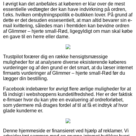
I øvrigt kan det anbefales at køberen er klar over de mest
essentielle vedtægter der kan have indvirkning på ordren,
f.eks. hvilken ombytningspolitik e-butikken lover. På grund af
dette er det desuden essesentielt, at man altid bevarer sin e-
mail kvittering, således man i fremtiden kan bevidne ordren
af Glimmer – hjerte small-Rød, ligegyldigt om man skal købe
en gave til en herre eller dame.
Trustpilot forærer dig en række hensigtsmæssige
muligheder for at analysere diverse eksisterende køberes
vurderinger og af den grund er det smart, at du læser internet
firmaets vurderinger af Glimmer – hjerte small-Rød før du
lægger din bestilling.
Facebook indebærer for øvrigt flere ærlige muligheder for at
få indsigt i webshoppens kundetilfredshed. Her er der faktisk
e-firmaer hvor du kan ytre en evaluering af ordreforløbet,
som ydermere må drages fordel af til at få et indtryk af hvor
glade kunderne er.
Denne hjemmeside er finansieret ved hjælp af reklamer. Vi