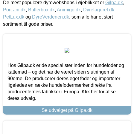
De mest populære dyrewebshops i øjeblikket er
Gilpa.dk
,
Porcani.dk
,
Bullerbox.dk
,
Animigo.dk
,
Dyrelageret.dk
,
PetLux.dk
og
DyreVerdenen.dk
, som alle har et stort
sortiment til gode priser.
Hos Gilpa.dk er de specialister inden for hundefoder og
kattemad – og det har de været siden slutningen af
90erne. De producerer deres eget foder og importerer
ligeledes en række hundefodermærker direkte fra
producenternes fabrikker i Europa. Klik her for at se
deres udvalg.
Se udvalget på Gilpa.dk