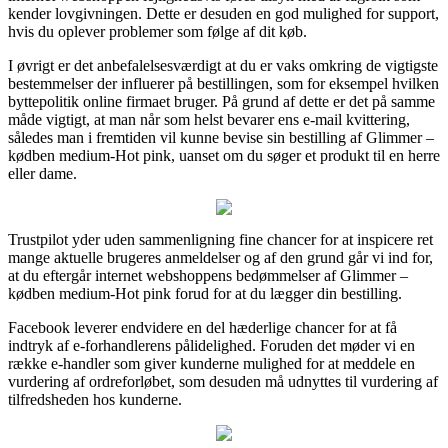
kender lovgivningen. Dette er desuden en god mulighed for support,
hvis du oplever problemer som følge af dit køb.
I øvrigt er det anbefalelsesværdigt at du er vaks omkring de vigtigste
bestemmelser der influerer på bestillingen, som for eksempel hvilken
byttepolitik online firmaet bruger. På grund af dette er det på samme
måde vigtigt, at man når som helst bevarer ens e-mail kvittering,
således man i fremtiden vil kunne bevise sin bestilling af Glimmer –
kødben medium-Hot pink, uanset om du søger et produkt til en herre
eller dame.
Trustpilot yder uden sammenligning fine chancer for at inspicere ret
mange aktuelle brugeres anmeldelser og af den grund går vi ind for,
at du eftergår internet webshoppens bedømmelser af Glimmer –
kødben medium-Hot pink forud for at du lægger din bestilling.
Facebook leverer endvidere en del hæderlige chancer for at få
indtryk af e-forhandlerens pålidelighed. Foruden det møder vi en
række e-handler som giver kunderne mulighed for at meddele en
vurdering af ordreforløbet, som desuden må udnyttes til vurdering af
tilfredsheden hos kunderne.