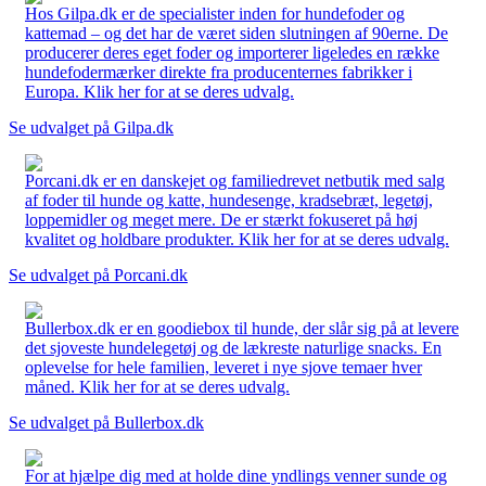
Hos Gilpa.dk er de specialister inden for hundefoder og
kattemad – og det har de været siden slutningen af 90erne. De
producerer deres eget foder og importerer ligeledes en række
hundefodermærker direkte fra producenternes fabrikker i
Europa. Klik her for at se deres udvalg.
Se udvalget på Gilpa.dk
Porcani.dk er en danskejet og familiedrevet netbutik med salg
af foder til hunde og katte, hundesenge, kradsebræt, legetøj,
loppemidler og meget mere. De er stærkt fokuseret på høj
kvalitet og holdbare produkter. Klik her for at se deres udvalg.
Se udvalget på Porcani.dk
Bullerbox.dk er en goodiebox til hunde, der slår sig på at levere
det sjoveste hundelegetøj og de lækreste naturlige snacks. En
oplevelse for hele familien, leveret i nye sjove temaer hver
måned. Klik her for at se deres udvalg.
Se udvalget på Bullerbox.dk
For at hjælpe dig med at holde dine yndlings venner sunde og