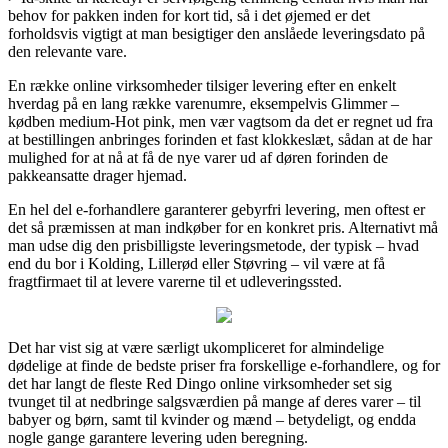
behov for pakken inden for kort tid, så i det øjemed er det
forholdsvis vigtigt at man besigtiger den anslåede leveringsdato på
den relevante vare.
En række online virksomheder tilsiger levering efter en enkelt
hverdag på en lang række varenumre, eksempelvis Glimmer –
kødben medium-Hot pink, men vær vagtsom da det er regnet ud fra
at bestillingen anbringes forinden et fast klokkeslæt, sådan at de har
mulighed for at nå at få de nye varer ud af døren forinden de
pakkeansatte drager hjemad.
En hel del e-forhandlere garanterer gebyrfri levering, men oftest er
det så præmissen at man indkøber for en konkret pris. Alternativt må
man udse dig den prisbilligste leveringsmetode, der typisk – hvad
end du bor i Kolding, Lillerød eller Støvring – vil være at få
fragtfirmaet til at levere varerne til et udleveringssted.
Det har vist sig at være særligt ukompliceret for almindelige
dødelige at finde de bedste priser fra forskellige e-forhandlere, og for
det har langt de fleste Red Dingo online virksomheder set sig
tvunget til at nedbringe salgsværdien på mange af deres varer – til
babyer og børn, samt til kvinder og mænd – betydeligt, og endda
nogle gange garantere levering uden beregning.