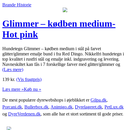
Brande Historie
Glimmer – kødben medium-
Hot pink
Hundetegn Glimmer – kødben medium i stål på farvet
glitter/glimmer emalje bund i fra Red Dingo. Nikkelfri hundetegn i
top kvalitet i rustfri stål og emalje inkl. indgravering og levering.
Navneskiltet kan fås i 7 forskellige farver med glitter/glimmer og
(Læs mere)
139
kr.
(Vis fragtpris)
Læs mere »
Køb nu »
De mest populære dyrewebshops i øjeblikket er
Gilpa.dk
,
Porcani.dk
,
Bullerbox.dk
,
Animigo.dk
,
Dyrelageret.dk
,
PetLux.dk
og
DyreVerdenen.dk
, som alle har et stort sortiment til gode priser.