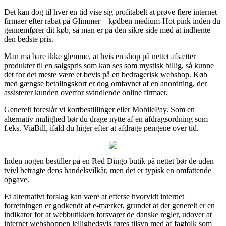
Det kan dog til hver en tid vise sig profitabelt at prøve flere internet
firmaer efter rabat på Glimmer – kødben medium-Hot pink inden du
gennemfører dit køb, så man er på den sikre side med at indhente
den bedste pris.
Man må bare ikke glemme, at hvis en shop på nettet afsætter
produkter til en salgspris som kan ses som mystisk billig, så kunne
det for det meste være et bevis på en bedragerisk webshop. Køb
med gængse betalingskort er dog omfavnet af en anordning, der
assisterer kunden overfor svindlende online firmaer.
Generelt foreslår vi kortbestillinger eller MobilePay. Som en
alternativ mulighed bør du drage nytte af en afdragsordning som
f.eks. ViaBill, ifald du higer efter at afdrage pengene over tid.
Inden nogen bestiller på en Red Dingo butik på nettet bør de uden
tvivl betragte dens handelsvilkår, men det er typisk en omfattende
opgave.
Et alternativt forslag kan være at efterse hvorvidt internet
forretningen er godkendt af e-mærket, grundet at det generelt er en
indikator for at webbutikken forsvarer de danske regler, udover at
internet webshoppen lejlighedsvis føres tilsyn med af fagfolk som