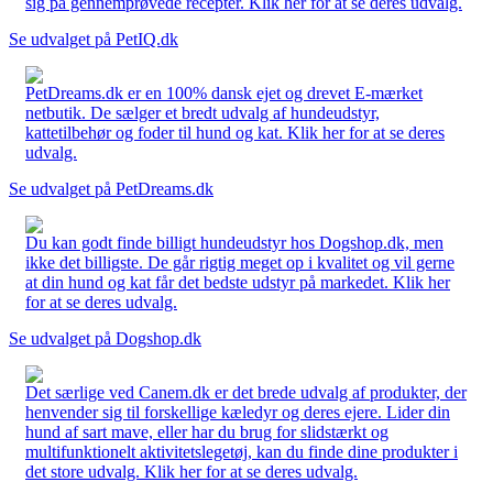
sig på gennemprøvede recepter. Klik her for at se deres udvalg.
Se udvalget på PetIQ.dk
PetDreams.dk er en 100% dansk ejet og drevet E-mærket
netbutik. De sælger et bredt udvalg af hundeudstyr,
kattetilbehør og foder til hund og kat. Klik her for at se deres
udvalg.
Se udvalget på PetDreams.dk
Du kan godt finde billigt hundeudstyr hos Dogshop.dk, men
ikke det billigste. De går rigtig meget op i kvalitet og vil gerne
at din hund og kat får det bedste udstyr på markedet. Klik her
for at se deres udvalg.
Se udvalget på Dogshop.dk
Det særlige ved Canem.dk er det brede udvalg af produkter, der
henvender sig til forskellige kæledyr og deres ejere. Lider din
hund af sart mave, eller har du brug for slidstærkt og
multifunktionelt aktivitetslegetøj, kan du finde dine produkter i
det store udvalg. Klik her for at se deres udvalg.