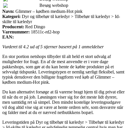
Besøg webshop
Navn:
Glimmer – kødben medium-Hot pink
Kategori:
Dyr og tilbehør til kæledyr > Tilbehør til kæledyr > Id-
skilte til kæledyr
Producent:
Red Dingo
Varenummer:
18511c-rd2-hop
EAN:
Vurderet til
4.2
ud af 5 stjerner baseret på
1
anmeldelser
En stor portion netshops tilbyder til alt held et stort udvalg af
muligheder for fragt. En af de mest anvendte er i vore dage
pakkeshops, som gør at du kan hente de købte produkter på et
selvvalgt tidspunkt. Leveringstypen er nemlig særligt fleksibel, samt
typisk derudover den billigste fragtform ved køb af Glimmer –
kødben medium-Hot pink.
Du kan alternativt forsøge at få varerne bragt hjem til dig privat eller
til når du er på job. Løsningen viser sig for det meste lidt dyrere,
men samtidig ret så simpel. Den mindst kostelige leveringsudgave
vil dog altid vise sig at være at hente ordren selv, som desværre står
og falder med at du er nærved netbutikkens bopæl.
Leveringstiden på Dyr og tilbehør til kæledyr > Tilbehør til kæledyr
> Id-skilte til kæledyr er selvfølgelig temmelig central hvis man har