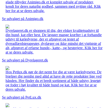
glade tilbyder Animigo.dk et komplet udvalg af produkter,
kendt for deres naturlig godhed, sammen med nyttige råd. Klik
her for at se deres udvalg.
Se udvalget på Animigo.dk
Dyrelageret.dk er shoppen til dig, der elsker kvalitetsudstyr til
din hund, kat eller hest. De lægger mange kræfter i at forhandle
udstyr til kæledyrene, der er afprøvet og testet af
dyreadfærdsterapeuter, dyrlæger og ikke mindst det vigtigste af
alt, afprøvet af erfarne hunde-, katte-, og hesteejere. Klik her for
at se deres udvalg.
Se udvalget på Dyrelageret.dk
Hos Petlux.dk gør de det nemt for dig at være kæledyrsejer. De
hjælper dig nemlig med altid at have de rette produkter lige ved
hånden. Her finder du et bredt sortiment af både udstyr, legetøj
og foder i høj kvalitet til både hund og kat. Klik her for at se
deres udvalg.
Se udvalget på PetLux.dk