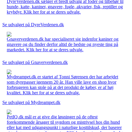
DyreVerdenen.dk sælger et bredt udvalg af foder og tilbehør til
hunde, katte, kaniner, gnavere, fugle, akvarier, fisk, reptiller og
krybdyr. Klik her for at se deres udvalg.
Se udvalget på DyreVerdenen.dk
Gnaververdenen.dk har specialiseret sig indenfor kaniner og
gnavere og du finder derfor altid de bedste og nyeste ting på
markedet. Klik her for at se deres udvalg.
Se udvalget på Gnaververdenen.dk
Mydreampet.dk er startet af Tonni Sørensen der har arbejdet
som dyrepasser igennem 20 år. Han ville lave en shop hvor
forbrugeren kan stole på at det produkt de køber, er af høj
kvalitet. Klik her for at se deres udvalg.
Se udvalget på Mydreampet.dk
PetIQ.dk mål er at give dig løsninger på de oftest
forekommende årsager til sygdom og mistrivsel hos din hund
eller kat med udgangspunkt i naturlige kosttilskud, der baserer