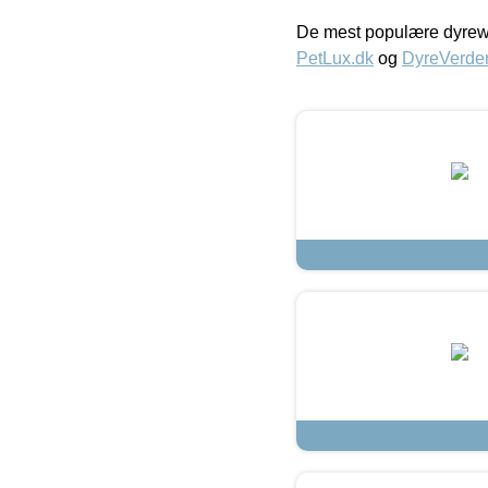
De mest populære dyrewe
PetLux.dk
og
DyreVerde