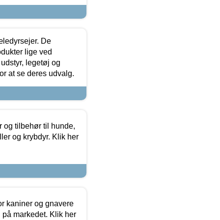
æledyrsejer. De
odukter lige ved
udstyr, legetøj og
 for at se deres udvalg.
og tilbehør til hunde,
ller og krybdyr. Klik her
or kaniner og gnavere
g på markedet. Klik her