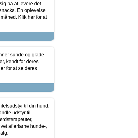
sig på at levere det
 snacks. En oplevelse
 måned. Klik her for at
enner sunde og glade
r, kendt for deres
r for at se deres
tetsudstyr til din hund,
ndle udstyr til
ærdsterapeuter,
øvet af erfarne hunde-,
alg.