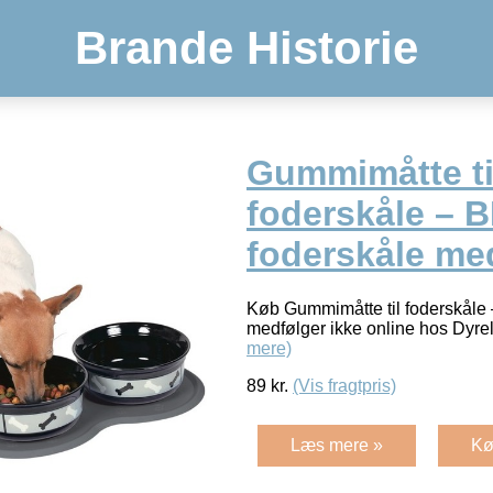
Brande Historie
Gummimåtte ti
foderskåle –
foderskåle med
Køb Gummimåtte til foderskål
medfølger ikke online hos Dyre
mere)
89
kr.
(Vis fragtpris)
Læs mere »
Kø