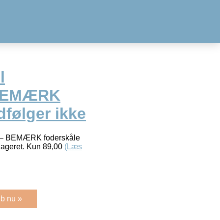
l
 BEMÆRK
følger ikke
e – BEMÆRK foderskåle
lageret. Kun 89,00
(Læs
b nu »