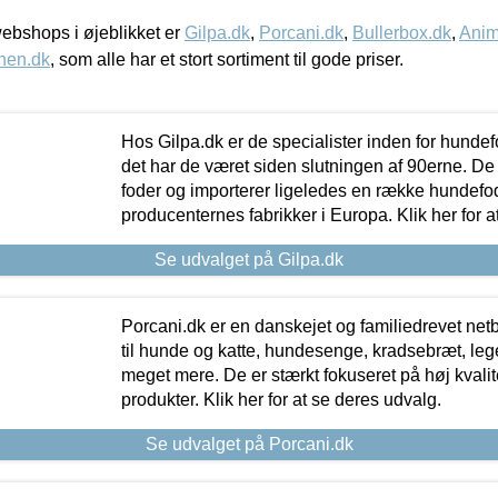
bshops i øjeblikket er
Gilpa.dk
,
Porcani.dk
,
Bullerbox.dk
,
Anim
nen.dk
, som alle har et stort sortiment til gode priser.
Hos Gilpa.dk er de specialister inden for hunde
det har de været siden slutningen af 90erne. De
foder og importerer ligeledes en række hundefo
producenternes fabrikker i Europa. Klik her for a
Se udvalget på Gilpa.dk
Porcani.dk er en danskejet og familiedrevet netb
til hunde og katte, hundesenge, kradsebræt, leg
meget mere. De er stærkt fokuseret på høj kvali
produkter. Klik her for at se deres udvalg.
Se udvalget på Porcani.dk