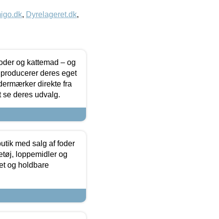
igo.dk
,
Dyrelageret.dk
,
foder og kattemad – og
 producerer deres eget
dermærker direkte fra
t se deres udvalg.
utik med salg af foder
etøj, loppemidler og
tet og holdbare