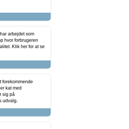
 har arbejdet som
op hvor forbrugeren
itet. Klik her for at se
est forekommende
ler kat med
r sig på
s udvalg.