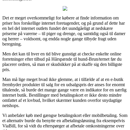
Det er meget overkommeligt for købere at finde information om
priser hos forskellige internet foretagender, og på grund af dette har
en hel del internet outlets fundet det uundgåeligt at nedskære
priserne på varerne – til piger og drenge, og samtidig også til damer
og herrer – voldsomt, og endda nogle gange tilbyde fragt uden
beregning.
Men det kan til hver en tid blive gunstigt at checke enkelte online
forretninger efter tilbud på Hårspænde til hund-Brun/ternet før du
placerer ordren, så man er skudsikker på at skaffe sig den billigste
pris.
Man må lige meget hvad ikke glemme, at i tilfælde af at en e-butik
frembyder produkter til salg for en udsalgspris der anses for enormt
tiltalende, så burde det mange gange være en indikator for en uærlig
internet butik. Bestillinger med betalingskort er ikke desto mindre
omfattet af et lovbud, hvilket skærmer kunden overfor snydagtige
netshops.
Vi anbefaler køb med gængse betalingskort eller mobilbetaling. Som
et alternativ burde du benytte en afbetalingsløsning fra eksempelvis
ViaBill, for så vidt du efterspørger at afbetale omkostningerne over