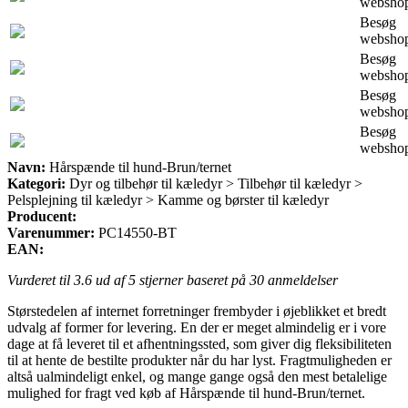
websho
Besøg
websho
Besøg
websho
Besøg
websho
Besøg
websho
Navn:
Hårspænde til hund-Brun/ternet
Kategori:
Dyr og tilbehør til kæledyr > Tilbehør til kæledyr >
Pelsplejning til kæledyr > Kamme og børster til kæledyr
Producent:
Varenummer:
PC14550-BT
EAN:
Vurderet til
3.6
ud af 5 stjerner baseret på
30
anmeldelser
Størstedelen af internet forretninger frembyder i øjeblikket et bredt
udvalg af former for levering. En der er meget almindelig er i vore
dage at få leveret til et afhentningssted, som giver dig fleksibiliteten
til at hente de bestilte produkter når du har lyst. Fragtmuligheden er
altså ualmindeligt enkel, og mange gange også den mest betalelige
mulighed for fragt ved køb af Hårspænde til hund-Brun/ternet.