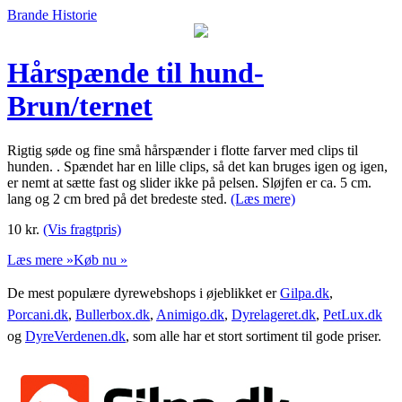
Brande Historie
Hårspænde til hund-
Brun/ternet
Rigtig søde og fine små hårspænder i flotte farver med clips til
hunden. . Spændet har en lille clips, så det kan bruges igen og igen,
er nemt at sætte fast og slider ikke på pelsen. Sløjfen er ca. 5 cm.
lang og 2 cm bred på det bredeste sted.
(Læs mere)
10
kr.
(Vis fragtpris)
Læs mere »
Køb nu »
De mest populære dyrewebshops i øjeblikket er
Gilpa.dk
,
Porcani.dk
,
Bullerbox.dk
,
Animigo.dk
,
Dyrelageret.dk
,
PetLux.dk
og
DyreVerdenen.dk
, som alle har et stort sortiment til gode priser.