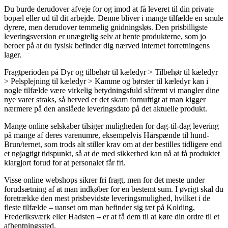
Du burde derudover afveje for og imod at få leveret til din private
bopæl eller ud til dit arbejde. Denne bliver i mange tilfælde en smule
dyrere, men derudover temmelig gnidningsløs. Den prisbilligste
leveringsversion er unægtelig selv at hente produkterne, som jo
beroer på at du fysisk befinder dig nærved internet forretningens
lager.
Fragtperioden på Dyr og tilbehør til kæledyr > Tilbehør til kæledyr
> Pelsplejning til kæledyr > Kamme og børster til kæledyr kan i
nogle tilfælde være virkelig betydningsfuld såfremt vi mangler dine
nye varer straks, så herved er det skam fornuftigt at man kigger
nærmere på den anslåede leveringsdato på det aktuelle produkt.
Mange online selskaber tilsiger muligheden for dag-til-dag levering
på mange af deres varenumre, eksempelvis Hårspænde til hund-
Brun/ternet, som trods alt stiller krav om at der bestilles tidligere end
et nøjagtigt tidspunkt, så at de med sikkerhed kan nå at få produktet
klargjort forud for at personalet får fri.
Visse online webshops sikrer fri fragt, men for det meste under
forudsætning af at man indkøber for en bestemt sum. I øvrigt skal du
foretrække den mest prisbevidste leveringsmulighed, hvilket i de
fleste tilfælde – uanset om man befinder sig tæt på Kolding,
Frederiksværk eller Hadsten – er at få dem til at køre din ordre til et
afhentningssted.