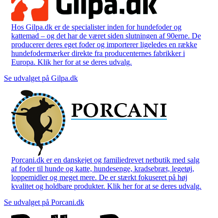
Hos Gilpa.dk er de specialister inden for hundefoder og
kattemad – og det har de været siden slutningen af 90erne. De
producerer deres eget foder og importerer ligeledes en række
hundefodermærker direkte fra producenternes fabrikker i
Europa. Klik her for at se deres udvalg.
Se udvalget på Gilpa.dk
Porcani.dk er en danskejet og familiedrevet netbutik med salg
af foder til hunde og katte, hundesenge, kradsebræt, legetøj,
loppemidler og meget mere. De er stærkt fokuseret på høj
kvalitet og holdbare produkter. Klik her for at se deres udvalg.
Se udvalget på Porcani.dk