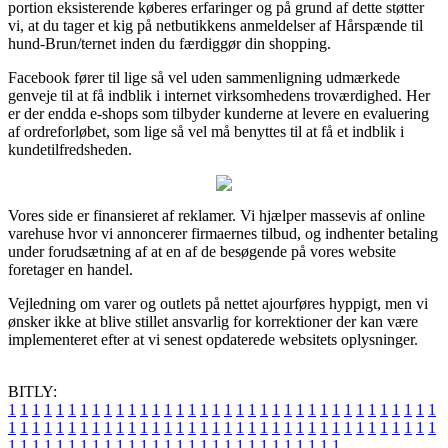
portion eksisterende køberes erfaringer og på grund af dette støtter
vi, at du tager et kig på netbutikkens anmeldelser af Hårspænde til
hund-Brun/ternet inden du færdiggør din shopping.
Facebook fører til lige så vel uden sammenligning udmærkede
genveje til at få indblik i internet virksomhedens troværdighed. Her
er der endda e-shops som tilbyder kunderne at levere en evaluering
af ordreforløbet, som lige så vel må benyttes til at få et indblik i
kundetilfredsheden.
Vores side er finansieret af reklamer. Vi hjælper massevis af online
varehuse hvor vi annoncerer firmaernes tilbud, og indhenter betaling
under forudsætning af at en af de besøgende på vores website
foretager en handel.
Vejledning om varer og outlets på nettet ajourføres hyppigt, men vi
ønsker ikke at blive stillet ansvarlig for korrektioner der kan være
implementeret efter at vi senest opdaterede websitets oplysninger.
BITLY:
1
1
1
1
1
1
1
1
1
1
1
1
1
1
1
1
1
1
1
1
1
1
1
1
1
1
1
1
1
1
1
1
1
1
1
1
1
1
1
1
1
1
1
1
1
1
1
1
1
1
1
1
1
1
1
1
1
1
1
1
1
1
1
1
1
1
1
1
1
1
1
1
1
1
1
1
1
1
1
1
1
1
1
1
1
1
1
1
1
1
1
1
1
1
1
1
1
1
1
1