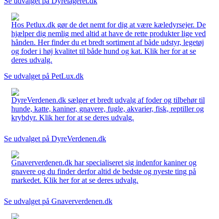
Se udvalget på Dyrelageret.dk
Hos Petlux.dk gør de det nemt for dig at være kæledyrsejer. De
hjælper dig nemlig med altid at have de rette produkter lige ved
hånden. Her finder du et bredt sortiment af både udstyr, legetøj
og foder i høj kvalitet til både hund og kat. Klik her for at se
deres udvalg.
Se udvalget på PetLux.dk
DyreVerdenen.dk sælger et bredt udvalg af foder og tilbehør til
hunde, katte, kaniner, gnavere, fugle, akvarier, fisk, reptiller og
krybdyr. Klik her for at se deres udvalg.
Se udvalget på DyreVerdenen.dk
Gnaververdenen.dk har specialiseret sig indenfor kaniner og
gnavere og du finder derfor altid de bedste og nyeste ting på
markedet. Klik her for at se deres udvalg.
Se udvalget på Gnaververdenen.dk