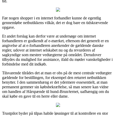
tid.
Før nogen shopper i en internet forhandler kunne de egentlig
gennemløbe netbutikkens vilkår, det er dog bare en tidskrævende
opgave.
Et andet forslag kan derfor være at undersøge om internet
forhandleren er godkendt af e-mærket, eftersom det generelt er en
angivelse af at e-forhandleren anerkender de gældende danske
regler, udover at internet selskabet nu og da revurderes af
sagkyndige som mestrer vedtægterne på området. Derudover
tilbydes du mulighed for assistance, ifald du møder vanskeligheder i
forbindelse med dit indkøb.
Tilsvarende tilrådes det at man er obs på de mest centrale vedtægter
gældende for bestillingen, for eksempel den returret netbutikken
benytter. I den sammenhæng er det ydermere essesentielt, at man
permanent gemmer sin købsbekræftelse, så man senere kan vidne
om handlen af Hårspænde til hund-Brun/ternet, uafhængig om du
skal købe en gave til en herre eller dame.
Trustpilot byder på tilpas habile løsninger til at kontrollere en stor