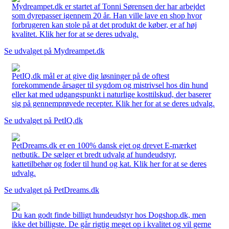
Mydreampet.dk er startet af Tonni Sørensen der har arbejdet
som dyrepasser igennem 20 år. Han ville lave en shop hvor
forbrugeren kan stole på at det produkt de køber, er af høj
kvalitet. Klik her for at se deres udvalg.
Se udvalget på Mydreampet.dk
PetIQ.dk mål er at give dig løsninger på de oftest
forekommende årsager til sygdom og mistrivsel hos din hund
eller kat med udgangspunkt i naturlige kosttilskud, der baserer
sig på gennemprøvede recepter. Klik her for at se deres udvalg.
Se udvalget på PetIQ.dk
PetDreams.dk er en 100% dansk ejet og drevet E-mærket
netbutik. De sælger et bredt udvalg af hundeudstyr,
kattetilbehør og foder til hund og kat. Klik her for at se deres
udvalg.
Se udvalget på PetDreams.dk
Du kan godt finde billigt hundeudstyr hos Dogshop.dk, men
ikke det billigste. De går rigtig meget op i kvalitet og vil gerne