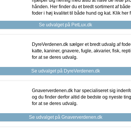
hjælper dig nemlig med altid at have de rette pr
hånden. Her finder du et bredt sortiment af både 
foder i høj kvalitet til både hund og kat. Klik her
Se udvalget på PetLux.dk
DyreVerdenen.dk sælger et bredt udvalg af foder 
katte, kaniner, gnavere, fugle, akvarier, fisk, repti
for at se deres udvalg.
Se udvalget på DyreVerdenen.dk
Gnaververdenen.dk har specialiseret sig indenf
og du finder derfor altid de bedste og nyeste tin
for at se deres udvalg.
Se udvalget på Gnaververdenen.dk