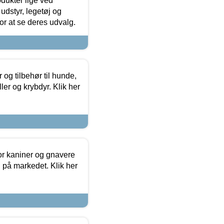
odukter lige ved
udstyr, legetøj og
 for at se deres udvalg.
og tilbehør til hunde,
ller og krybdyr. Klik her
or kaniner og gnavere
g på markedet. Klik her