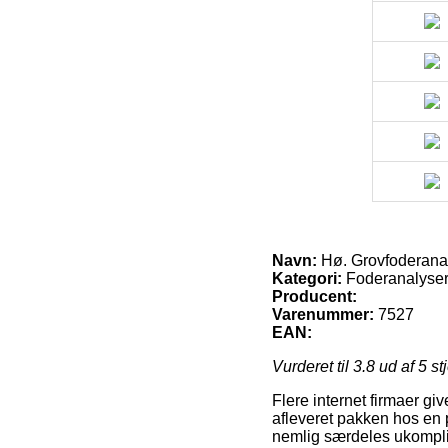
Navn:
Hø. Grovfoderanaly
Kategori:
Foderanalyse
Producent:
Varenummer:
7527
EAN:
Vurderet til
3.8
ud af 5 st
Flere internet firmaer gi
afleveret pakken hos en 
nemlig særdeles ukomplic