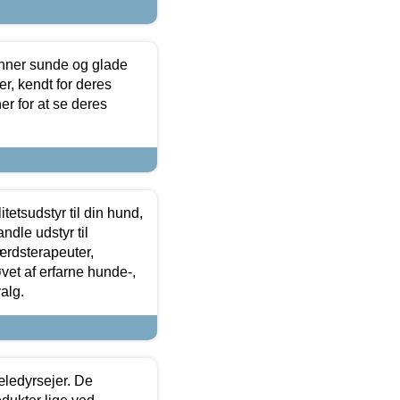
enner sunde og glade
r, kendt for deres
r for at se deres
tetsudstyr til din hund,
ndle udstyr til
ærdsterapeuter,
øvet af erfarne hunde-,
alg.
æledyrsejer. De