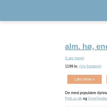
alm. hø, en
(Læs mere)
1199
kr.
(Vis fragtpris)
Læs mere »
De mest populære dyrewe
PetLux.dk
og
DyreVerde