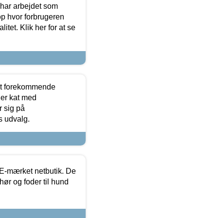
 har arbejdet som
op hvor forbrugeren
itet. Klik her for at se
est forekommende
ler kat med
r sig på
s udvalg.
E-mærket netbutik. De
hør og foder til hund