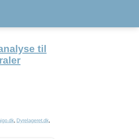
nalyse til
raler
igo.dk
,
Dyrelageret.dk
,