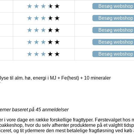
Besøg webshop
Besøg webshop
Besøg webshop
Besøg webshop
Besøg webshop
se til alm. hø, energi i MJ + Fe(hest) + 10 mineraler
r
jerner baseret på
45
anmeldelser
ver i vore dage en række forskellige fragttyper. Førstevalget hos 
pakkeshop, hvor du selv afhenter produkterne på et valgfrit tids
eret, og tit ydermere den mest betalelige fragtløsning ved køb