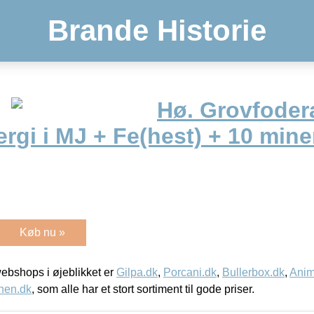
Brande Historie
Hø. Grovfodera
ergi i MJ + Fe(hest) + 10 mine
Køb nu »
bshops i øjeblikket er
Gilpa.dk
,
Porcani.dk
,
Bullerbox.dk
,
Anim
nen.dk
, som alle har et stort sortiment til gode priser.