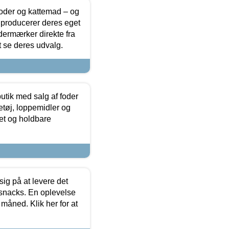
foder og kattemad – og
 producerer deres eget
dermærker direkte fra
t se deres udvalg.
utik med salg af foder
etøj, loppemidler og
tet og holdbare
sig på at levere det
 snacks. En oplevelse
 måned. Klik her for at