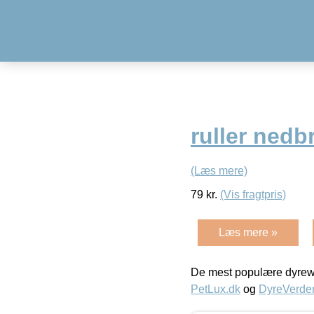
ruller nedb
(Læs mere)
79
kr.
(Vis fragtpris)
Læs mere »
De mest populære dyrewe
PetLux.dk
og
DyreVerde