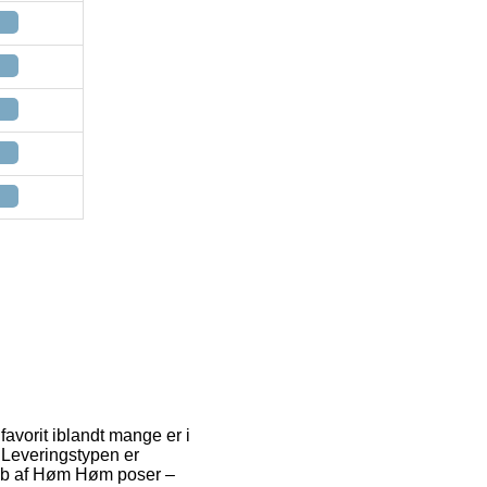
favorit iblandt mange er i
 Leveringstypen er
 køb af Høm Høm poser –