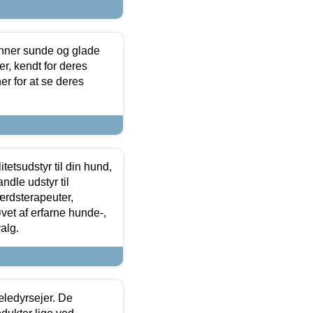
enner sunde og glade
r, kendt for deres
r for at se deres
tetsudstyr til din hund,
ndle udstyr til
ærdsterapeuter,
øvet af erfarne hunde-,
alg.
æledyrsejer. De