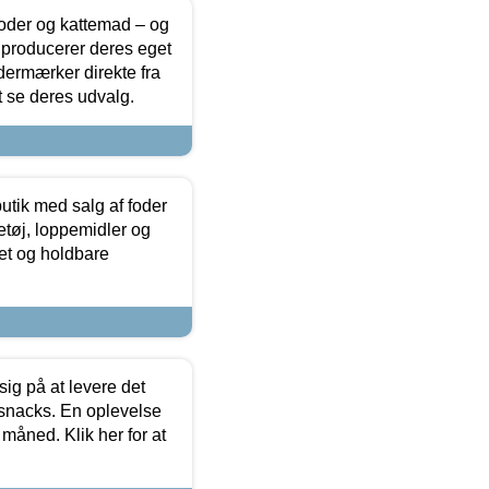
foder og kattemad – og
 producerer deres eget
dermærker direkte fra
t se deres udvalg.
utik med salg af foder
etøj, loppemidler og
tet og holdbare
sig på at levere det
 snacks. En oplevelse
 måned. Klik her for at