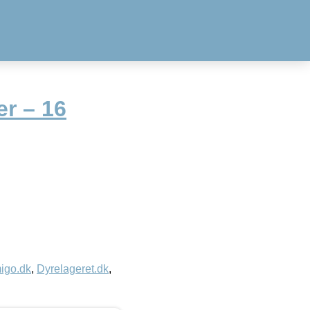
r – 16
igo.dk
,
Dyrelageret.dk
,