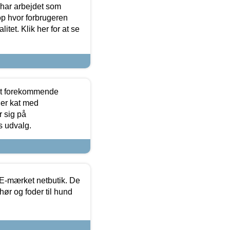
 har arbejdet som
op hvor forbrugeren
itet. Klik her for at se
est forekommende
ler kat med
r sig på
s udvalg.
E-mærket netbutik. De
hør og foder til hund