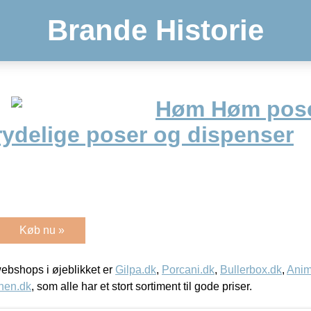
Brande Historie
Høm Høm pose
rydelige poser og dispenser
Køb nu »
bshops i øjeblikket er
Gilpa.dk
,
Porcani.dk
,
Bullerbox.dk
,
Anim
nen.dk
, som alle har et stort sortiment til gode priser.