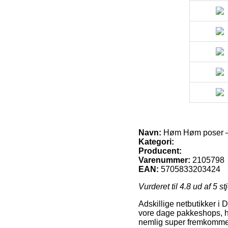
Navn:
Høm Høm poser – 1
Kategori:
Producent:
Varenummer:
2105798
EAN:
5705833203424
Vurderet til
4.8
ud af 5 st
Adskillige netbutikker i 
vore dage pakkeshops, hv
nemlig super fremkommeli