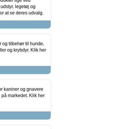
odukter lige ved
udstyr, legetøj og
 for at se deres udvalg.
og tilbehør til hunde,
ller og krybdyr. Klik her
or kaniner og gnavere
g på markedet. Klik her