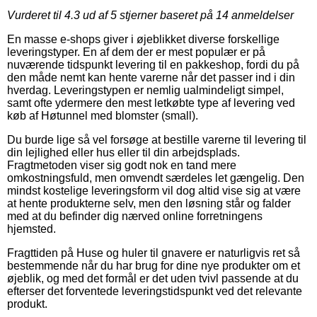
Vurderet til
4.3
ud af 5 stjerner baseret på
14
anmeldelser
En masse e-shops giver i øjeblikket diverse forskellige
leveringstyper. En af dem der er mest populær er på
nuværende tidspunkt levering til en pakkeshop, fordi du på
den måde nemt kan hente varerne når det passer ind i din
hverdag. Leveringstypen er nemlig ualmindeligt simpel,
samt ofte ydermere den mest letkøbte type af levering ved
køb af Høtunnel med blomster (small).
Du burde lige så vel forsøge at bestille varerne til levering til
din lejlighed eller hus eller til din arbejdsplads.
Fragtmetoden viser sig godt nok en tand mere
omkostningsfuld, men omvendt særdeles let gængelig. Den
mindst kostelige leveringsform vil dog altid vise sig at være
at hente produkterne selv, men den løsning står og falder
med at du befinder dig nærved online forretningens
hjemsted.
Fragttiden på Huse og huler til gnavere er naturligvis ret så
bestemmende når du har brug for dine nye produkter om et
øjeblik, og med det formål er det uden tvivl passende at du
efterser det forventede leveringstidspunkt ved det relevante
produkt.