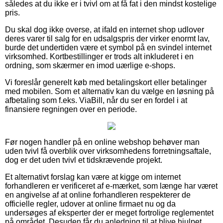
således at du ikke er i tvivl om at få fat i den mindst kostelige
pris.
Du skal dog ikke overse, at ifald en internet shop udlover
deres varer til salg for en udsalgspris der virker enormt lav,
burde det undertiden være et symbol på en svindel internet
virksomhed. Kortbestillinger er trods alt inkluderet i en
ordning, som skærmer en imod uærlige e-shops.
Vi foreslår generelt køb med betalingskort eller betalinger
med mobilen. Som et alternativ kan du vælge en løsning på
afbetaling som f.eks. ViaBill, når du ser en fordel i at
finansiere regningen over en periode.
Før nogen handler på en online webshop behøver man
uden tvivl få overblik over virksomhedens forretningsaftale,
dog er det uden tvivl et tidskrævende projekt.
Et alternativt forslag kan være at kigge om internet
forhandleren er verificeret af e-mærket, som længe har været
en angivelse af at online forhandleren respekterer de
officielle regler, udover at online firmaet nu og da
undersøges af eksperter der er meget fortrolige reglementet
på området. Desuden får du anledning til at blive hjulpet,