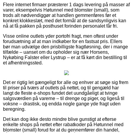
Flere internet firmaer præsterer 1 dags levering på masser af
varer, eksempelvis Høtunnel med blomster (small), som
trods alt nødvendiggør at handlen gemmenføres før et
konkret klokkeslæt, med det formål at de sandsynligvis kan
nå at få pakken på posthuset forinden personalet får fri.
Visse online outlets yder portofri fragt, men oftest under
forudsætning af at man indkøber for en fastsat pris. Ellers
bør man udvælge den prisbilligste fragtløsning, der i mange
tilfælde – uanset om du opholder sig nær Horsens,
Nykøbing Falster eller Lystrup – er at få kørt din bestilling til
et afhentningssted.
Det er rigtig let gængeligt for alle og enhver at søge sig frem
til priser på tværs af outlets på nettet, og til gengæld har
langt de fleste e-shops fundet det uundgåeligt at tvinge
salgsværdien på varerne – til drenge og piger, og ligeså til
voksne – drastisk, og endda nogle gange yde fragt uden
beregning.
Det kan dog ikke desto mindre blive gunstigt at efterse
enkelte shops på nettet efter rabatkoder på Høtunnel med
blomster (small) forud for at du gennemfører din handel,