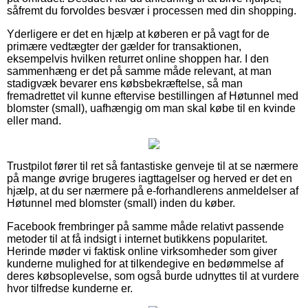
såfremt du forvoldes besvær i processen med din shopping.
Yderligere er det en hjælp at køberen er på vagt for de
primære vedtægter der gælder for transaktionen,
eksempelvis hvilken returret online shoppen har. I den
sammenhæng er det på samme måde relevant, at man
stadigvæk bevarer ens købsbekræftelse, så man
fremadrettet vil kunne eftervise bestillingen af Høtunnel med
blomster (small), uafhængig om man skal købe til en kvinde
eller mand.
Trustpilot fører til ret så fantastiske genveje til at se nærmere
på mange øvrige brugeres iagttagelser og herved er det en
hjælp, at du ser nærmere på e-forhandlerens anmeldelser af
Høtunnel med blomster (small) inden du køber.
Facebook frembringer på samme måde relativt passende
metoder til at få indsigt i internet butikkens popularitet.
Herinde møder vi faktisk online virksomheder som giver
kunderne mulighed for at tilkendegive en bedømmelse af
deres købsoplevelse, som også burde udnyttes til at vurdere
hvor tilfredse kunderne er.