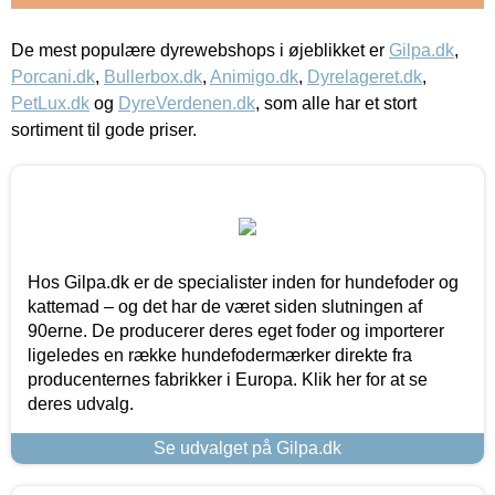
De mest populære dyrewebshops i øjeblikket er
Gilpa.dk
,
Porcani.dk
,
Bullerbox.dk
,
Animigo.dk
,
Dyrelageret.dk
,
PetLux.dk
og
DyreVerdenen.dk
, som alle har et stort
sortiment til gode priser.
Hos Gilpa.dk er de specialister inden for hundefoder og
kattemad – og det har de været siden slutningen af
90erne. De producerer deres eget foder og importerer
ligeledes en række hundefodermærker direkte fra
producenternes fabrikker i Europa. Klik her for at se
deres udvalg.
Se udvalget på Gilpa.dk