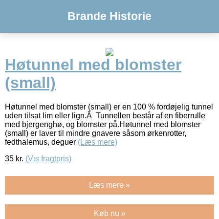
Brande Historie
Høtunnel med blomster
(small)
Høtunnel med blomster (small) er en 100 % fordøjelig tunnel
uden tilsat lim eller lign.Â Tunnellen består af en fiberrulle
med bjergenghø, og blomster på.Høtunnel med blomster
(small) er laver til mindre gnavere såsom ørkenrotter,
fedthalemus, deguer
(Læs mere)
35
kr.
(Vis fragtpris)
Læs mere »
Køb nu »