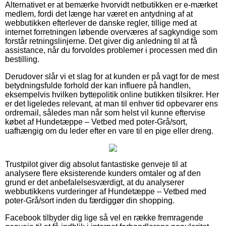
Alternativet er at bemærke hvorvidt netbutikken er e-mærket
medlem, fordi det længe har været en antydning af at
webbutikken efterlever de danske regler, tillige med at
internet forretningen løbende overværes af sagkyndige som
forstår retningslinjerne. Det giver dig anledning til at få
assistance, når du forvoldes problemer i processen med din
bestilling.
Derudover slår vi et slag for at kunden er på vagt for de mest
betydningsfulde forhold der kan influere på handlen,
eksempelvis hvilken byttepolitik online butikken tilsikrer. Her
er det ligeledes relevant, at man til enhver tid opbevarer ens
ordremail, således man når som helst vil kunne eftervise
købet af Hundetæppe – Vetbed med poter-Grå/sort,
uafhængig om du leder efter en vare til en pige eller dreng.
Trustpilot giver dig absolut fantastiske genveje til at
analysere flere eksisterende kunders omtaler og af den
grund er det anbefalelsesværdigt, at du analyserer
webbutikkens vurderinger af Hundetæppe – Vetbed med
poter-Grå/sort inden du færdiggør din shopping.
Facebook tilbyder dig lige så vel en række fremragende