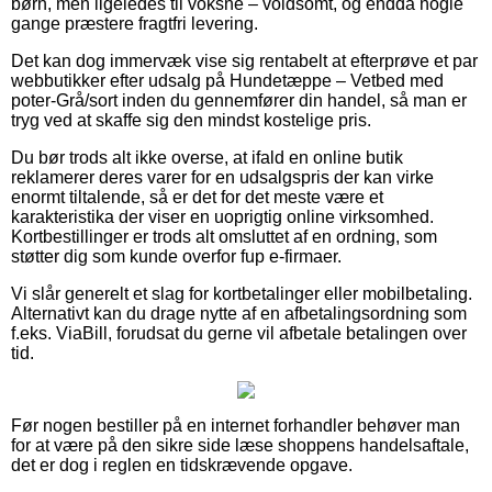
børn, men ligeledes til voksne – voldsomt, og endda nogle
gange præstere fragtfri levering.
Det kan dog immervæk vise sig rentabelt at efterprøve et par
webbutikker efter udsalg på Hundetæppe – Vetbed med
poter-Grå/sort inden du gennemfører din handel, så man er
tryg ved at skaffe sig den mindst kostelige pris.
Du bør trods alt ikke overse, at ifald en online butik
reklamerer deres varer for en udsalgspris der kan virke
enormt tiltalende, så er det for det meste være et
karakteristika der viser en uoprigtig online virksomhed.
Kortbestillinger er trods alt omsluttet af en ordning, som
støtter dig som kunde overfor fup e-firmaer.
Vi slår generelt et slag for kortbetalinger eller mobilbetaling.
Alternativt kan du drage nytte af en afbetalingsordning som
f.eks. ViaBill, forudsat du gerne vil afbetale betalingen over
tid.
Før nogen bestiller på en internet forhandler behøver man
for at være på den sikre side læse shoppens handelsaftale,
det er dog i reglen en tidskrævende opgave.