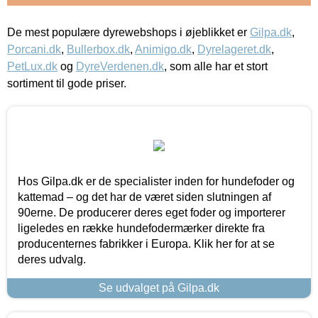
De mest populære dyrewebshops i øjeblikket er
Gilpa.dk
,
Porcani.dk
,
Bullerbox.dk
,
Animigo.dk
,
Dyrelageret.dk
,
PetLux.dk
og
DyreVerdenen.dk
, som alle har et stort
sortiment til gode priser.
Hos Gilpa.dk er de specialister inden for hundefoder og
kattemad – og det har de været siden slutningen af
90erne. De producerer deres eget foder og importerer
ligeledes en række hundefodermærker direkte fra
producenternes fabrikker i Europa. Klik her for at se
deres udvalg.
Se udvalget på Gilpa.dk