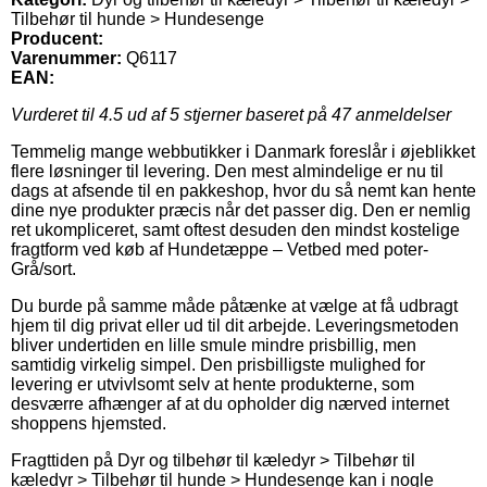
Tilbehør til hunde > Hundesenge
Producent:
Varenummer:
Q6117
EAN:
Vurderet til
4.5
ud af 5 stjerner baseret på
47
anmeldelser
Temmelig mange webbutikker i Danmark foreslår i øjeblikket
flere løsninger til levering. Den mest almindelige er nu til
dags at afsende til en pakkeshop, hvor du så nemt kan hente
dine nye produkter præcis når det passer dig. Den er nemlig
ret ukompliceret, samt oftest desuden den mindst kostelige
fragtform ved køb af Hundetæppe – Vetbed med poter-
Grå/sort.
Du burde på samme måde påtænke at vælge at få udbragt
hjem til dig privat eller ud til dit arbejde. Leveringsmetoden
bliver undertiden en lille smule mindre prisbillig, men
samtidig virkelig simpel. Den prisbilligste mulighed for
levering er utvivlsomt selv at hente produkterne, som
desværre afhænger af at du opholder dig nærved internet
shoppens hjemsted.
Fragttiden på Dyr og tilbehør til kæledyr > Tilbehør til
kæledyr > Tilbehør til hunde > Hundesenge kan i nogle