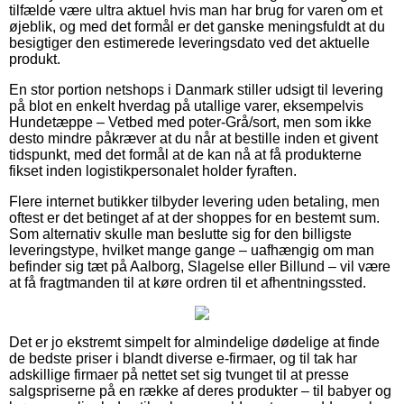
tilfælde være ultra aktuel hvis man har brug for varen om et
øjeblik, og med det formål er det ganske meningsfuldt at du
besigtiger den estimerede leveringsdato ved det aktuelle
produkt.
En stor portion netshops i Danmark stiller udsigt til levering
på blot en enkelt hverdag på utallige varer, eksempelvis
Hundetæppe – Vetbed med poter-Grå/sort, men som ikke
desto mindre påkræver at du når at bestille inden et givent
tidspunkt, med det formål at de kan nå at få produkterne
fikset inden logistikpersonalet holder fyraften.
Flere internet butikker tilbyder levering uden betaling, men
oftest er det betinget af at der shoppes for en bestemt sum.
Som alternativ skulle man beslutte sig for den billigste
leveringstype, hvilket mange gange – uafhængig om man
befinder sig tæt på Aalborg, Slagelse eller Billund – vil være
at få fragtmanden til at køre ordren til et afhentningssted.
Det er jo ekstremt simpelt for almindelige dødelige at finde
de bedste priser i blandt diverse e-firmaer, og til tak har
adskillige firmaer på nettet set sig tvunget til at presse
salgspriserne på en række af deres produkter – til babyer og