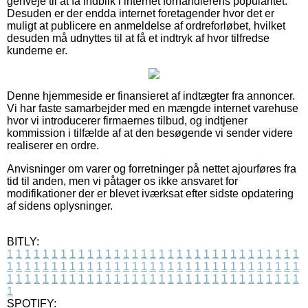
genveje til at få indblik i internet forhandlerens popularitet.
Desuden er der endda internet foretagender hvor det er
muligt at publicere en anmeldelse af ordreforløbet, hvilket
desuden må udnyttes til at få et indtryk af hvor tilfredse
kunderne er.
Denne hjemmeside er finansieret af indtægter fra annoncer.
Vi har faste samarbejder med en mængde internet varehuse
hvor vi introducerer firmaernes tilbud, og indtjener
kommission i tilfælde af at den besøgende vi sender videre
realiserer en ordre.
Anvisninger om varer og forretninger på nettet ajourføres fra
tid til anden, men vi påtager os ikke ansvaret for
modifikationer der er blevet iværksat efter sidste opdatering
af sidens oplysninger.
BITLY:
1
1
1
1
1
1
1
1
1
1
1
1
1
1
1
1
1
1
1
1
1
1
1
1
1
1
1
1
1
1
1
1
1
1
1
1
1
1
1
1
1
1
1
1
1
1
1
1
1
1
1
1
1
1
1
1
1
1
1
1
1
1
1
1
1
1
1
1
1
1
1
1
1
1
1
1
1
1
1
1
1
1
1
1
1
1
1
1
1
1
1
1
1
1
1
1
1
1
1
1
SPOTIFY: