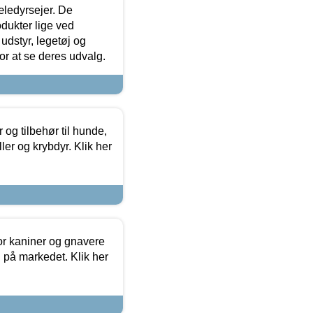
æledyrsejer. De
odukter lige ved
udstyr, legetøj og
 for at se deres udvalg.
og tilbehør til hunde,
ller og krybdyr. Klik her
or kaniner og gnavere
g på markedet. Klik her