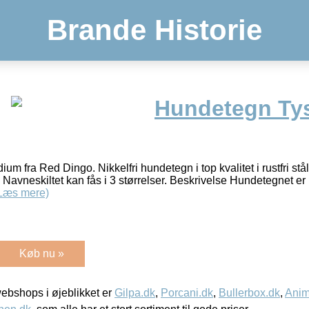
Brande Historie
Hundetegn Tys
m fra Red Dingo. Nikkelfri hundetegn i top kvalitet i rustfri stål
 Navneskiltet kan fås i 3 størrelser. Beskrivelse Hundetegnet er 
Læs mere)
Køb nu »
bshops i øjeblikket er
Gilpa.dk
,
Porcani.dk
,
Bullerbox.dk
,
Anim