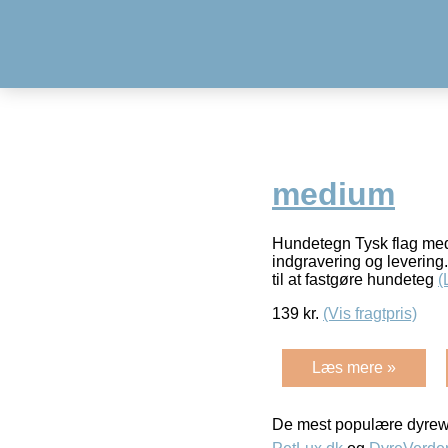
medium
Hundetegn Tysk flag mediu
indgravering og levering.
til at fastgøre hundeteg
(
139
kr.
(Vis fragtpris)
Læs mere »
De mest populære dyrewe