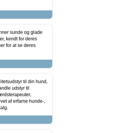
enner sunde og glade
r, kendt for deres
r for at se deres
tetsudstyr til din hund,
ndle udstyr til
ærdsterapeuter,
øvet af erfarne hunde-,
alg.