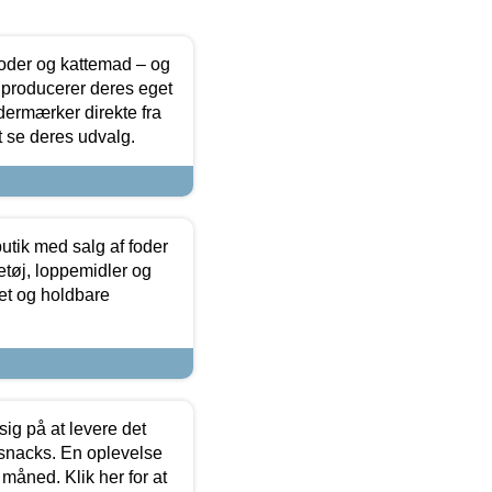
foder og kattemad – og
 producerer deres eget
dermærker direkte fra
t se deres udvalg.
utik med salg af foder
etøj, loppemidler og
tet og holdbare
sig på at levere det
 snacks. En oplevelse
 måned. Klik her for at