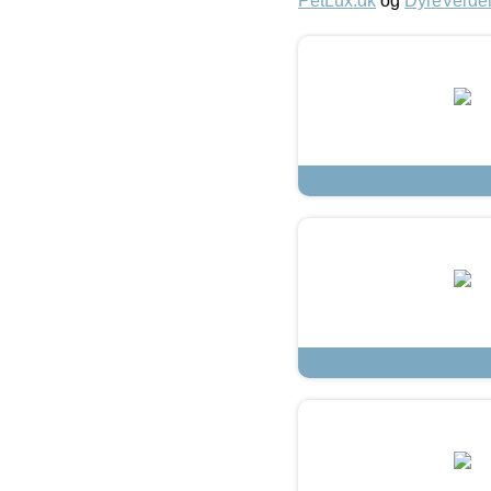
PetLux.dk
og
DyreVerde