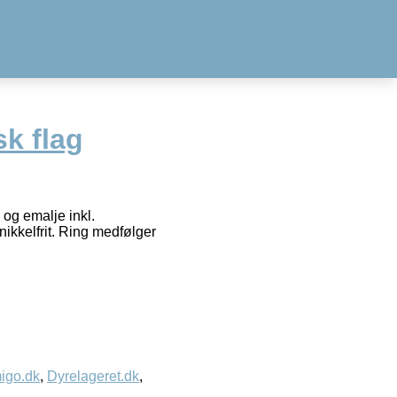
k flag
 og emalje inkl.
nikkelfrit. Ring medfølger
igo.dk
,
Dyrelageret.dk
,