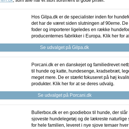
nen.dk
, som alle har et stort sortiment til gode priser.
Hos Gilpa.dk er de specialister inden for hunde
det har de været siden slutningen af 90erne. De
foder og importerer ligeledes en række hundefo
producenternes fabrikker i Europa. Klik her for a
Se udvalget på Gilpa.dk
Porcani.dk er en danskejet og familiedrevet netb
til hunde og katte, hundesenge, kradsebræt, leg
meget mere. De er stærkt fokuseret på høj kvali
produkter. Klik her for at se deres udvalg.
Se udvalget på Porcani.dk
Bullerbox.dk er en goodiebox til hunde, der slår 
sjoveste hundelegetøj og de lækreste naturlige
for hele familien, leveret i nye sjove temaer hver