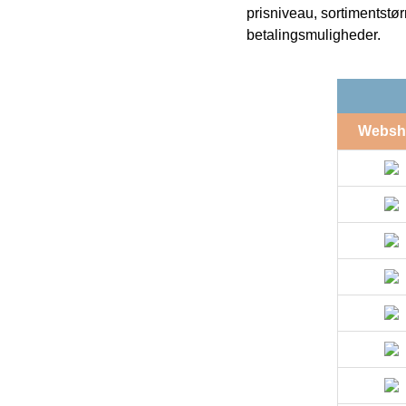
prisniveau, sortimentstø
betalingsmuligheder.
Websh