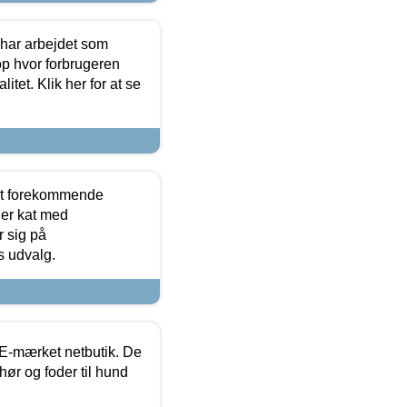
 har arbejdet som
op hvor forbrugeren
itet. Klik her for at se
est forekommende
ler kat med
r sig på
s udvalg.
E-mærket netbutik. De
hør og foder til hund