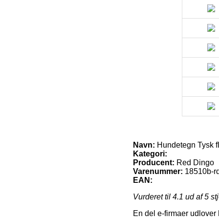
Navn:
Hundetegn Tysk f
Kategori:
Producent:
Red Dingo
Varenummer:
18510b-rd
EAN:
Vurderet til
4.1
ud af 5 st
En del e-firmaer udlover 