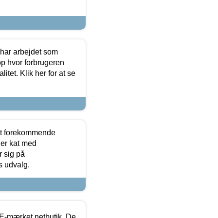
 har arbejdet som
op hvor forbrugeren
itet. Klik her for at se
est forekommende
ler kat med
r sig på
s udvalg.
E-mærket netbutik. De