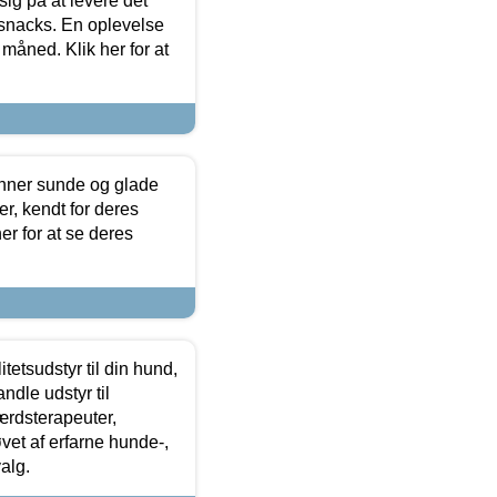
sig på at levere det
 snacks. En oplevelse
 måned. Klik her for at
enner sunde og glade
r, kendt for deres
r for at se deres
tetsudstyr til din hund,
ndle udstyr til
ærdsterapeuter,
øvet af erfarne hunde-,
alg.