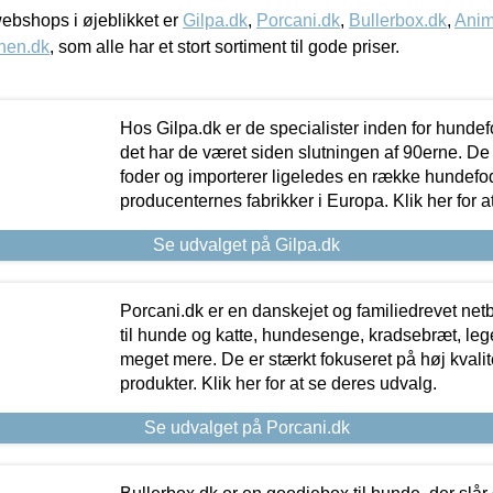
bshops i øjeblikket er
Gilpa.dk
,
Porcani.dk
,
Bullerbox.dk
,
Anim
nen.dk
, som alle har et stort sortiment til gode priser.
Hos Gilpa.dk er de specialister inden for hunde
det har de været siden slutningen af 90erne. De
foder og importerer ligeledes en række hundefo
producenternes fabrikker i Europa. Klik her for a
Se udvalget på Gilpa.dk
Porcani.dk er en danskejet og familiedrevet netb
til hunde og katte, hundesenge, kradsebræt, leg
meget mere. De er stærkt fokuseret på høj kvali
produkter. Klik her for at se deres udvalg.
Se udvalget på Porcani.dk