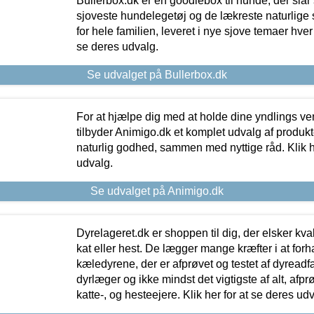
Bullerbox.dk er en goodiebox til hunde, der slår 
sjoveste hundelegetøj og de lækreste naturlige
for hele familien, leveret i nye sjove temaer hver
se deres udvalg.
Se udvalget på Bullerbox.dk
For at hjælpe dig med at holde dine yndlings v
tilbyder Animigo.dk et komplet udvalg af produkte
naturlig godhed, sammen med nyttige råd. Klik he
udvalg.
Se udvalget på Animigo.dk
Dyrelageret.dk er shoppen til dig, der elsker kvali
kat eller hest. De lægger mange kræfter i at forha
kæledyrene, der er afprøvet og testet af dyreadf
dyrlæger og ikke mindst det vigtigste af alt, afpr
katte-, og hesteejere. Klik her for at se deres udv