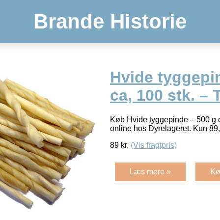
Brande Historie
Hvide tyggepi
ca, 100 stk. –
Køb Hvide tyggepinde – 500 g 
online hos Dyrelageret. Kun 89
89
kr.
(Vis fragtpris)
Læs mere »
Kø