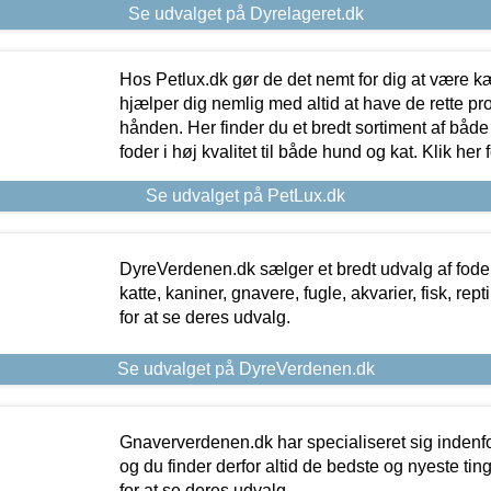
Se udvalget på Dyrelageret.dk
Hos Petlux.dk gør de det nemt for dig at være k
hjælper dig nemlig med altid at have de rette pr
hånden. Her finder du et bredt sortiment af både 
foder i høj kvalitet til både hund og kat. Klik her
Se udvalget på PetLux.dk
DyreVerdenen.dk sælger et bredt udvalg af foder 
katte, kaniner, gnavere, fugle, akvarier, fisk, repti
for at se deres udvalg.
Se udvalget på DyreVerdenen.dk
Gnaververdenen.dk har specialiseret sig indenf
og du finder derfor altid de bedste og nyeste tin
for at se deres udvalg.