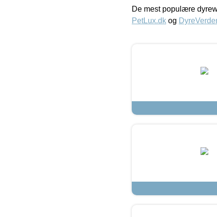
De mest populære dyrewe
PetLux.dk
og
DyreVerde