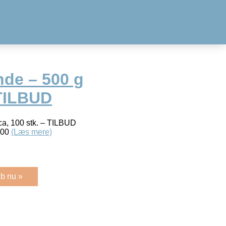
nde – 500 g
 TILBUD
ca, 100 stk. – TILBUD
,00
(Læs mere)
b nu »