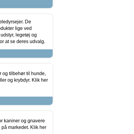
æledyrsejer. De
odukter lige ved
udstyr, legetøj og
 for at se deres udvalg.
og tilbehør til hunde,
ller og krybdyr. Klik her
or kaniner og gnavere
g på markedet. Klik her