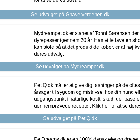
Se udvalget på Gnaververdenen.dk
Mydreampet.dk er startet af Tonni Sørensen der
dyrepasser igennem 20 år. Han ville lave en sh
kan stole på at det produkt de køber, er af høj kval
deres udvalg.
Se udvalget på Mydreampet.dk
PetIQ.dk mål er at give dig løsninger på de oft
årsager til sygdom og mistrivsel hos din hund el
udgangspunkt i naturlige kosttilskud, der basere
gennemprøvede recepter. Klik her for at se dere
Se udvalget på PetIQ.dk
PetDreams.dk er en 100% dansk ejet og drevet 