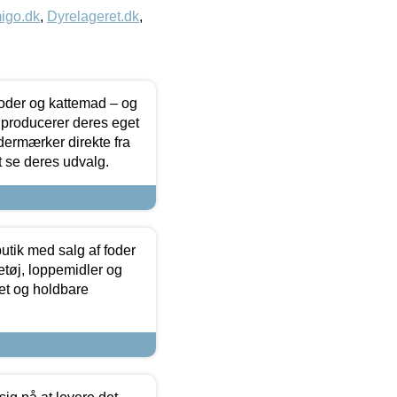
igo.dk
,
Dyrelageret.dk
,
foder og kattemad – og
 producerer deres eget
dermærker direkte fra
t se deres udvalg.
utik med salg af foder
etøj, loppemidler og
tet og holdbare