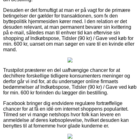
Desuden er det fornuftigt at man er på vagt for de primære
betingelser der gælder for transaktionen, som fx den
byttepolitik hjemmesiden kører med. I den relation er det
desuden relevant, at man permanent bevarer sin kvittering
på e-mail, således man til enhver tid kan eftervise sin
shopping af Indkøbspose, Tidsler (90 kr) / Gave ved køb for
min. 600 kr, uanset om man søger en vare til en kvinde eller
mand.
Trustpilot præsterer en del uafhængige chancer for at
dechifrere forskellige tidligere konsumenters meninger og
derfor går vi ind for, at du undersøger online firmaets
bedømmelser af Indkøbspose, Tidsler (90 kr) / Gave ved køb
for min. 600 kr forinden du lægger din bestilling.
Facebook bringer dig endvidere regulære fortræffelige
chancer for at få en idé om internet shoppens popularitet.
Tilmed ser vi mange netshops hvor folk kan levere en
anmeldelse af deres købsoplevelse, hvilket desuden kan
benyttes til at fornemme hvor glade kunderne er.