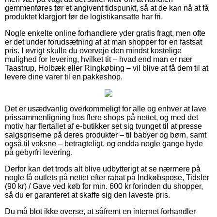
gemmenføres før et angivent tidspunkt, så at de kan nå at få
produktet klargjort før de logistikansatte har fri.
Nogle enkelte online forhandlere yder gratis fragt, men ofte
er det under forudsætning af at man shopper for en fastsat
pris. I øvrigt skulle du overveje den mindst kostelige
mulighed for levering, hvilket tit – hvad end man er nær
Taastrup, Holbæk eller Ringkøbing – vil blive at få dem til at
levere dine varer til en pakkeshop.
Det er usædvanlig overkommeligt for alle og enhver at lave
prissammenligning hos flere shops på nettet, og med det
motiv har flertallet af e-butikker set sig tvunget til at presse
salgspriserne på deres produkter – til babyer og børn, samt
også til voksne – betragteligt, og endda nogle gange byde
på gebyrfri levering.
Derfor kan det trods alt blive udbytterigt at se nærmere på
nogle få outlets på nettet efter rabat på Indkøbspose, Tidsler
(90 kr) / Gave ved køb for min. 600 kr forinden du shopper,
så du er garanteret at skaffe sig den laveste pris.
Du må blot ikke overse, at såfremt en internet forhandler