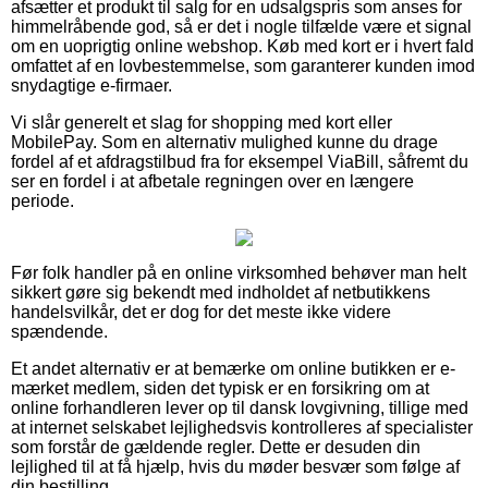
afsætter et produkt til salg for en udsalgspris som anses for
himmelråbende god, så er det i nogle tilfælde være et signal
om en uoprigtig online webshop. Køb med kort er i hvert fald
omfattet af en lovbestemmelse, som garanterer kunden imod
snydagtige e-firmaer.
Vi slår generelt et slag for shopping med kort eller
MobilePay. Som en alternativ mulighed kunne du drage
fordel af et afdragstilbud fra for eksempel ViaBill, såfremt du
ser en fordel i at afbetale regningen over en længere
periode.
Før folk handler på en online virksomhed behøver man helt
sikkert gøre sig bekendt med indholdet af netbutikkens
handelsvilkår, det er dog for det meste ikke videre
spændende.
Et andet alternativ er at bemærke om online butikken er e-
mærket medlem, siden det typisk er en forsikring om at
online forhandleren lever op til dansk lovgivning, tillige med
at internet selskabet lejlighedsvis kontrolleres af specialister
som forstår de gældende regler. Dette er desuden din
lejlighed til at få hjælp, hvis du møder besvær som følge af
din bestilling.