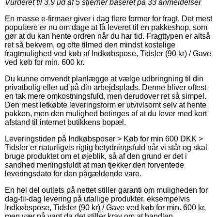
Vurderet til
3.9
ud af 5 stjerner baseret på
33
anmeldelser
En masse e-firmaer giver i dag flere former for fragt. Det mest
populære er nu om dage at få leveret til en pakkeshop, som
gør at du kan hente ordren når du har tid. Fragttypen er altså
ret så bekvem, og ofte tilmed den mindst kostelige
fragtmulighed ved køb af Indkøbspose, Tidsler (90 kr) / Gave
ved køb for min. 600 kr.
Du kunne omvendt planlægge at vælge udbringning til din
privatbolig eller ud på din arbejdsplads. Denne bliver oftest
en tak mere omkostningsfuld, men derudover ret så simpel.
Den mest letkøbte leveringsform er utvivlsomt selv at hente
pakken, men den mulighed betinges af at du lever med kort
afstand til internet butikkens bopæl.
Leveringstiden på Indkøbsposer > Køb for min 600 DKK >
Tidsler er naturligvis rigtig betydningsfuld når vi står og skal
bruge produktet om et øjeblik, så af den grund er det i
sandhed meningsfuldt at man tjekker den forventede
leveringsdato for den pågældende vare.
En hel del outlets på nettet stiller garanti om muligheden for
dag-til-dag levering på utallige produkter, eksempelvis
Indkøbspose, Tidsler (90 kr) / Gave ved køb for min. 600 kr,
men vær på vagt da det stiller krav om at handlen