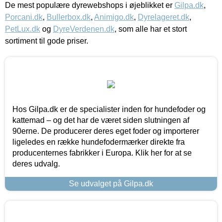
De mest populære dyrewebshops i øjeblikket er
Gilpa.dk
,
Porcani.dk
,
Bullerbox.dk
,
Animigo.dk
,
Dyrelageret.dk
,
PetLux.dk
og
DyreVerdenen.dk
, som alle har et stort
sortiment til gode priser.
Hos Gilpa.dk er de specialister inden for hundefoder og
kattemad – og det har de været siden slutningen af
90erne. De producerer deres eget foder og importerer
ligeledes en række hundefodermærker direkte fra
producenternes fabrikker i Europa. Klik her for at se
deres udvalg.
Se udvalget på Gilpa.dk